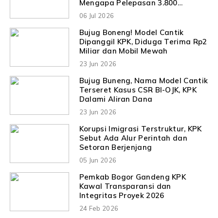
Mengapa Pelepasan 3.800
Hektare Hutan Ikut Disorot KPK?
06 Jul 2026
Bujug Boneng! Model Cantik
Dipanggil KPK, Diduga Terima Rp2
Miliar dan Mobil Mewah
23 Jun 2026
Bujug Buneng, Nama Model Cantik
Terseret Kasus CSR BI-OJK, KPK
Dalami Aliran Dana
23 Jun 2026
Korupsi Imigrasi Terstruktur, KPK
Sebut Ada Alur Perintah dan
Setoran Berjenjang
05 Jun 2026
Pemkab Bogor Gandeng KPK
Kawal Transparansi dan
Integritas Proyek 2026
24 Feb 2026