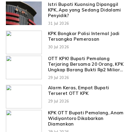
Istri Bupati Kuansing Dipanggil
KPK, Apa yang Sedang Didalami
Penyidik?
31 Jul 2026
KPK Bongkar Polisi Internal Jadi
Tersangka Pemerasan
30 Jul 2026
OTT KPK! Bupati Pemalang
Terjaring Bersama 20 Orang, KPK
Ungkap Barang Bukti Rp2 Miliar
kepada Siber24jam.com dan
29 Jul 2026
Liputan08.com
Alarm Keras, Empat Bupati
Terseret OTT KPK
29 Jul 2026
KPK OTT Bupati Pemalang, Anom
Widiyantoro Dikabarkan
Diamankan
29 Jul 2026