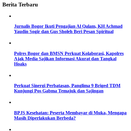
Berita Terbaru
Jurnalis Bogor Ikuti Pengajian Al Qalam, KH Achmad
Yaudin Sogir dan Gus Sholeh Beri Pesan Spiritual
Polres Bogor dan BMSN Perkuat Kolaborasi, Kapolres
Ajak Media Sajikan Informasi Akurat dan Tangkal
Hoaks
Perkuat Sinergi Perbatasan, Panglima 9 Briged TDM
Kunjungi Pos Gabma Temajuk dan Sajingan
BPJS Kesehatan: Peserta Membayar di Muka, Mengapa
Masih Diperlakukan Berbeda?