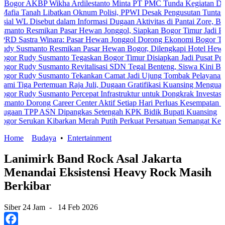
KBP Wikha Ardilestanto Minta PT PMC Tunda Kegiatan Demi Cegah 
ah Libatkan Oknum Polisi, PPWI Desak Pengusutan Tuntas Kasus Ke
isebut dalam Informasi Dugaan Aktivitas di Pantai Zore, Bea Cukai 
smikan Pasar Hewan Jonggol, Siapkan Bogor Timur Jadi Pusat Pert
a Winara: Pasar Hewan Jonggol Dorong Ekonomi Bogor Timur
anto Resmikan Pasar Hewan Bogor, Dilengkapi Hotel Hewan dan Fasi
y Susmanto Tegaskan Bogor Timur Disiapkan Jadi Pusat Pertumbuha
y Susmanto Revitalisasi SDN Tegal Benteng, Siswa Kini Belajar Le
y Susmanto Tekankan Camat Jadi Ujung Tombak Pelayanan Masyarak
Pertemuan Raja Juli, Dugaan Gratifikasi Kuansing Menguat
 Susmanto Percepat Infrastruktur untuk Dongkrak Investasi
rong Career Center Aktif Setiap Hari Perluas Kesempatan Kerja
P ASN Dipangkas Setengah KPK Bidik Bupati Kuansing
ukan Kibarkan Merah Putih Perkuat Persatuan Semangat Kemerdekaa
Home
Budaya
•
Entertainment
Lanimirk Band Rock Asal Jakarta
Menandai Eksistensi Heavy Rock Masih
Berkibar
Siber 24 Jam
-
14 Feb 2026