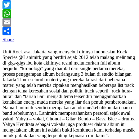
Facebook
Twitter
WhatsApp
Email
Share
Unit Rock asal Jakarta yang menyebut dirinya Indonesian Rock
Species @Lanimirk yang berdiri sejak 2012 telah malang melintang
di gigs-gigs ibu kota akhirnya resmi meluncurkan full album
berjudul “kronologi” yang diambil dari single pertama mereka,
proses penggarapan album berlangsung 3 bulan di studio bilangan
Jakarta Timur seluruh materi yang mereka kurasi dari beberapa
materi yang telah mereka ciptakan menghasilkan beberapa list track
dengan tema keresahan sosial dan politik, track seperti “rock hura-
hura” dan “tarian liar” menjadi tema tersendiri menggambarkan
kenakalan energi muda mereka yang liar dan penuh pemberontakan.
Nama Lanimirk sendiri merupakan anadrome/kebalikan dari nama
band sebelumnya, Lanimirk mempertahankan personil sejak awal
yakni, Yahya – vokal, Chonot – Gitar, Bendo – Bass, Blee – drums.
Yahya Hendrata sebagai vokalis juga produser dalam album ini
mengatakan: album ini adalah bukti komitmen kami terhadap musik
untuk publik dan yang terpenting kepuasan diri kami”.