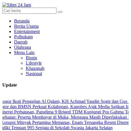
Beranda
Berita Utama
Entertainment
Polhukam
Daerah
Olahraga
Menu Lain
Bisnis
Lifestyle
Khazanah
Nasional
Update
uti Pengajian Al Qalam, KH Achmad Yaudin Sogir dan Gus Sholeh Beri 
 BMSN Perkuat Kolaborasi, Kapolres Ajak Media Sajikan Informasi A
Perbatasan, Panglima 9 Briged TDM Kunjungi Pos Gabma Temajuk dan
Peserta Membayar di Muka, Mengapa Masih Diperlakukan Berbeda?
Minyak Pertamina Memanas, Enam Tersangka Resmi Diseret ke Meja H
muan 995 Senjata di Sekolah Swasta Jakarta Selatan