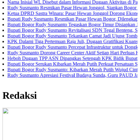
nisial WL Disebut dalam Informasi Dugaan Aktivitas di Pantai Zore,
usmanto Resmikan Pasar Hewan Jonggol, Siapkan Bogor Timur Jadi
 DPRD Sastra Winara: Pasar Hewan Jonggol Dorong Ekonomi Bogor 
 Rudy Susmanto Resmikan Pasar Hewan Bogor, Dilengkapi Hotel Hew
 Bogor Rudy Susmanto Tegaskan Bogor Timur Disiapkan Jadi Pusat 
 Bogor Rudy Susmanto Revitalisasi SDN Tegal Benteng, Siswa Kini 
 Bogor Rudy Susmanto Tekankan Camat Jadi Ujung Tombak Pelayana
lami Tiga Pertemuan Raja Juli, Dugaan Gratifikasi Kuansing Mengua
 Bogor Rudy Susmanto Percepat Infrastruktur untuk Dongkrak Investas
usmanto Dorong Career Center Aktif Setiap Hari Perluas Kesempatan
 Dugaan TPP ASN Dipangkas Setengah KPK Bidik Bupati Kuansing
 Bogor Serukan Kibarkan Merah Putih Perkuat Persatuan Semangat 
 Bogor Rudy Susmanto: Kibarkan Merah Putih Wujud Cinta Tanah Air
usmanto Apresiasi Festival Budaya Sunda, Guru PAUD Jadi Kunci Pe
Redaksi