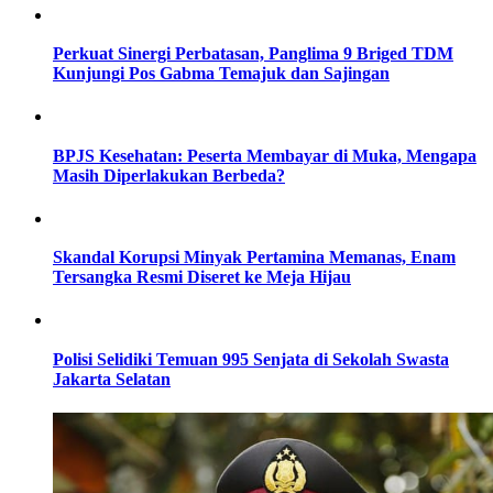
Perkuat Sinergi Perbatasan, Panglima 9 Briged TDM
Kunjungi Pos Gabma Temajuk dan Sajingan
BPJS Kesehatan: Peserta Membayar di Muka, Mengapa
Masih Diperlakukan Berbeda?
Skandal Korupsi Minyak Pertamina Memanas, Enam
Tersangka Resmi Diseret ke Meja Hijau
Polisi Selidiki Temuan 995 Senjata di Sekolah Swasta
Jakarta Selatan