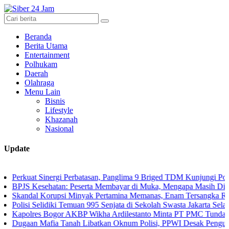
Beranda
Berita Utama
Entertainment
Polhukam
Daerah
Olahraga
Menu Lain
Bisnis
Lifestyle
Khazanah
Nasional
Update
t Sinergi Perbatasan, Panglima 9 Briged TDM Kunjungi Pos Gabma T
esehatan: Peserta Membayar di Muka, Mengapa Masih Diperlakukan
l Korupsi Minyak Pertamina Memanas, Enam Tersangka Resmi Disere
 Selidiki Temuan 995 Senjata di Sekolah Swasta Jakarta Selatan
es Bogor AKBP Wikha Ardilestanto Minta PT PMC Tunda Kegiatan D
 Mafia Tanah Libatkan Oknum Polisi, PPWI Desak Pengusutan Tunta