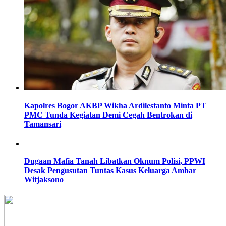
Kapolres Bogor AKBP Wikha Ardilestanto Minta PT
PMC Tunda Kegiatan Demi Cegah Bentrokan di
Tamansari
Dugaan Mafia Tanah Libatkan Oknum Polisi, PPWI
Desak Pengusutan Tuntas Kasus Keluarga Ambar
Witjaksono