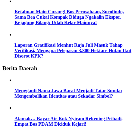
Ketahuan Main Curang! Bos Perusahaan, Sucofindo,
Sama Bea Cukai Kompak Diduga Ngakalin Ekspor,
Kejagung Bilang: Udah Kelar Mainnya!
Laporan Gratifikasi Menhut Raja Juli Masuk Tahap
Verifikasi, Mengapa Pelepasan 3.800 Hektare Hutan Ikut
Disorot KPK?
Berita Daerah
Mengganti Nama Jawa Barat Menjadi Tatar Sunda:
Mengembalikan Identitas atau Sekadar Simbol?
Alamak… Bayar Air Kok Nyiram Rekening Pribadi,
Empat Bos PDAM Diciduk Kejari!