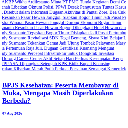
kha Ardilestanto Minta PT PMC Tunda Kegiatan Demi Cegah Bentrok
tkan Oknum Polisi, PPWI Desak Pengusutan Tuntas Kasus Keluarga 
dalam Informasi Dugaan Aktivitas di Pantai Zore, Bea Cukai Didoron
Pasar Hewan Jonggol, Siapkan Bogor Timur Jadi Pusat Pertumbuha
ra: Pasar Hewan Jonggol Dorong Ekonomi Bogor Timur
smikan Pasar Hewan Bogor, Dilengkapi Hotel Hewan dan Fasilitas 
nto Tegaskan Bogor Timur Disiapkan Jadi Pusat Pertumbuhan Ekono
nto Revitalisasi SDN Tegal Benteng, Siswa Kini Belajar Lebih Ama
anto Tekankan Camat Jadi Ujung Tombak Pelayanan Masyarakat
an Raja Juli, Dugaan Gratifikasi Kuansing Menguat
to Percepat Infrastruktur untuk Dongkrak Investasi
eer Center Aktif Setiap Hari Perluas Kesempatan Kerja
ipangkas Setengah KPK Bidik Bupati Kuansing
barkan Merah Putih Perkuat Persatuan Semangat Kemerdekaan Bersa
BPJS Kesehatan: Peserta Membayar di
Muka, Mengapa Masih Diperlakukan
Berbeda?
07 Aug 2026