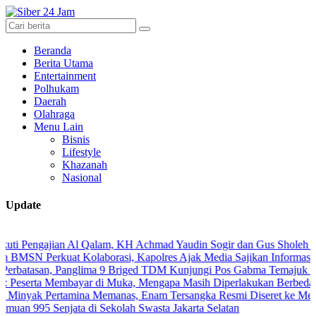
Beranda
Berita Utama
Entertainment
Polhukam
Daerah
Olahraga
Menu Lain
Bisnis
Lifestyle
Khazanah
Nasional
Update
gajian Al Qalam, KH Achmad Yaudin Sogir dan Gus Sholeh Beri Pesan S
erkuat Kolaborasi, Kapolres Ajak Media Sajikan Informasi Akurat d
san, Panglima 9 Briged TDM Kunjungi Pos Gabma Temajuk dan Sajing
 Membayar di Muka, Mengapa Masih Diperlakukan Berbeda?
Pertamina Memanas, Enam Tersangka Resmi Diseret ke Meja Hijau
5 Senjata di Sekolah Swasta Jakarta Selatan