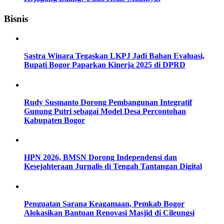
Bisnis
Sastra Winara Tegaskan LKPJ Jadi Bahan Evaluasi,
Bupati Bogor Paparkan Kinerja 2025 di DPRD
Rudy Susmanto Dorong Pembangunan Integratif
Gunung Putri sebagai Model Desa Percontohan
Kabupaten Bogor
HPN 2026, BMSN Dorong Independensi dan
Kesejahteraan Jurnalis di Tengah Tantangan Digital
Penguatan Sarana Keagamaan, Pemkab Bogor
Alokasikan Bantuan Renovasi Masjid di Cileungsi