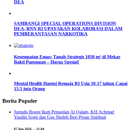
DEA
SAMBANGI SPECIAL OPERATIONS DIVISION
DEA, BNN RI UPAYAKAN KOLABORASI DALAM
PEMBERANTASAN NARKOTIKA
Kesempatan Emas: Tanah Strategis 1050 m² di Mekar
Bakti Panongan – Harga Spesial!
Mental Health Hantui Remaja RI Usia 10-17 tahun Capai
15,5 juta Orang
Berita Populer
Jurnalis Bogor Ikuti Pengajian Al Qalam, KH Achmad
Yaudin Sogir dan Gus Sholeh Beri Pesan Spiritual
07 Aug 2026 - 21:04