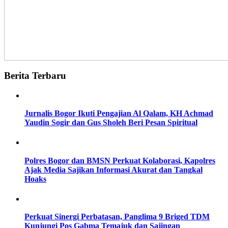
Berita Terbaru
Jurnalis Bogor Ikuti Pengajian Al Qalam, KH Achmad
Yaudin Sogir dan Gus Sholeh Beri Pesan Spiritual
Polres Bogor dan BMSN Perkuat Kolaborasi, Kapolres
Ajak Media Sajikan Informasi Akurat dan Tangkal
Hoaks
Perkuat Sinergi Perbatasan, Panglima 9 Briged TDM
Kunjungi Pos Gabma Temajuk dan Sajingan