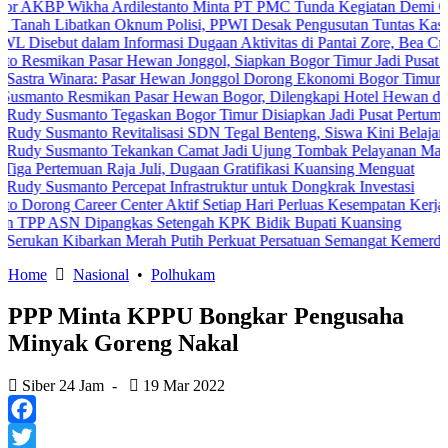
Wikha Ardilestanto Minta PT PMC Tunda Kegiatan Demi Cegah Bentr
batkan Oknum Polisi, PPWI Desak Pengusutan Tuntas Kasus Keluarg
t dalam Informasi Dugaan Aktivitas di Pantai Zore, Bea Cukai Didor
n Pasar Hewan Jonggol, Siapkan Bogor Timur Jadi Pusat Pertumbu
nara: Pasar Hewan Jonggol Dorong Ekonomi Bogor Timur
Resmikan Pasar Hewan Bogor, Dilengkapi Hotel Hewan dan Fasilita
manto Tegaskan Bogor Timur Disiapkan Jadi Pusat Pertumbuhan Eko
manto Revitalisasi SDN Tegal Benteng, Siswa Kini Belajar Lebih A
smanto Tekankan Camat Jadi Ujung Tombak Pelayanan Masyarakat
muan Raja Juli, Dugaan Gratifikasi Kuansing Menguat
anto Percepat Infrastruktur untuk Dongkrak Investasi
Career Center Aktif Setiap Hari Perluas Kesempatan Kerja
 Dipangkas Setengah KPK Bidik Bupati Kuansing
Kibarkan Merah Putih Perkuat Persatuan Semangat Kemerdekaan Ber
Home
Nasional
•
Polhukam
PPP Minta KPPU Bongkar Pengusaha
Minyak Goreng Nakal
Siber 24 Jam
-
19 Mar 2022
Facebook