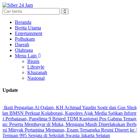
Beranda
Berita Utama
Entertainment
Polhukam
Daerah
Olahraga
Menu Lain
Bisnis
Lifestyle
Khazanah
Nasional
Update
engajian Al Qalam, KH Achmad Yaudin Sogir dan Gus Sholeh Beri Pesan
 Perkuat Kolaborasi, Kapolres Ajak Media Sajikan Informasi Akurat
tasan, Panglima 9 Briged TDM Kunjungi Pos Gabma Temajuk dan Saji
ta Membayar di Muka, Mengapa Masih Diperlakukan Berbeda?
k Pertamina Memanas, Enam Tersangka Resmi Diseret ke Meja Hijau
995 Senjata di Sekolah Swasta Jakarta Selatan