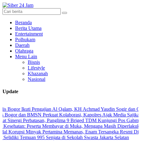
Beranda
Berita Utama
Entertainment
Polhukam
Daerah
Olahraga
Menu Lain
Bisnis
Lifestyle
Khazanah
Nasional
Update
r Ikuti Pengajian Al Qalam, KH Achmad Yaudin Sogir dan Gus Sholeh B
dan BMSN Perkuat Kolaborasi, Kapolres Ajak Media Sajikan Informas
gi Perbatasan, Panglima 9 Briged TDM Kunjungi Pos Gabma Temajuk 
an: Peserta Membayar di Muka, Mengapa Masih Diperlakukan Berbed
si Minyak Pertamina Memanas, Enam Tersangka Resmi Diseret ke Me
i Temuan 995 Senjata di Sekolah Swasta Jakarta Selatan