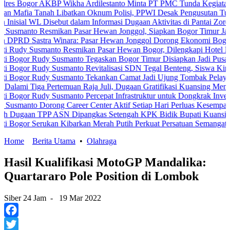
or AKBP Wikha Ardilestanto Minta PT PMC Tunda Kegiatan Demi Ceg
 Tanah Libatkan Oknum Polisi, PPWI Desak Pengusutan Tuntas Kasu
WL Disebut dalam Informasi Dugaan Aktivitas di Pantai Zore, Bea Cu
o Resmikan Pasar Hewan Jonggol, Siapkan Bogor Timur Jadi Pusat 
astra Winara: Pasar Hewan Jonggol Dorong Ekonomi Bogor Timur
usmanto Resmikan Pasar Hewan Bogor, Dilengkapi Hotel Hewan dan 
 Rudy Susmanto Tegaskan Bogor Timur Disiapkan Jadi Pusat Pertum
Rudy Susmanto Revitalisasi SDN Tegal Benteng, Siswa Kini Belaja
 Rudy Susmanto Tekankan Camat Jadi Ujung Tombak Pelayanan Masy
ga Pertemuan Raja Juli, Dugaan Gratifikasi Kuansing Menguat
Rudy Susmanto Percepat Infrastruktur untuk Dongkrak Investasi
 Dorong Career Center Aktif Setiap Hari Perluas Kesempatan Kerja
 TPP ASN Dipangkas Setengah KPK Bidik Bupati Kuansing
 Serukan Kibarkan Merah Putih Perkuat Persatuan Semangat Kemerde
Home
Berita Utama
•
Olahraga
Hasil Kualifikasi MotoGP Mandalika:
Quartararo Pole Position di Lombok
Siber 24 Jam
-
19 Mar 2022
Facebook