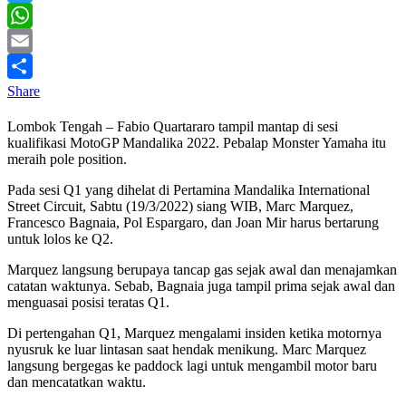
Twitter
WhatsApp
Email
Share
Lombok Tengah – Fabio Quartararo tampil mantap di sesi
kualifikasi MotoGP Mandalika 2022. Pebalap Monster Yamaha itu
meraih pole position.
Pada sesi Q1 yang dihelat di Pertamina Mandalika International
Street Circuit, Sabtu (19/3/2022) siang WIB, Marc Marquez,
Francesco Bagnaia, Pol Espargaro, dan Joan Mir harus bertarung
untuk lolos ke Q2.
Marquez langsung berupaya tancap gas sejak awal dan menajamkan
catatan waktunya. Sebab, Bagnaia juga tampil prima sejak awal dan
menguasai posisi teratas Q1.
Di pertengahan Q1, Marquez mengalami insiden ketika motornya
nyusruk ke luar lintasan saat hendak menikung. Marc Marquez
langsung bergegas ke paddock lagi untuk mengambil motor baru
dan mencatatkan waktu.