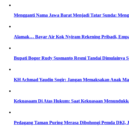
Mengganti Nama Jawa Barat Menjadi Tatar Sunda: Menge
Alamak… Bayar Air Kok Nyiram Rekening Pribadi, Empa
Bupati Bogor Rudy Susmanto Resmi Tandai Dimulainya S
KH Achmad Yaudin Sogir: Jangan Memaksakan Anak Masu
Kekuasaam Di Atas Hukum: Saat Kekuasaan Menundukka
Pedagang Taman Puring Merasa Dibohongi Pemda DKI, J