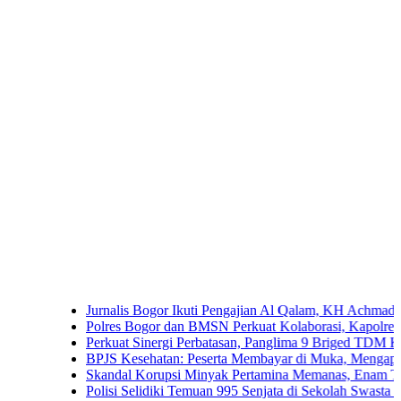
Jurnalis Bogor Ikuti Pengajian Al Qalam, KH Achmad Yaudin S
Polres Bogor dan BMSN Perkuat Kolaborasi, Kapolres Ajak Me
Perkuat Sinergi Perbatasan, Panglima 9 Briged TDM Kunjung
BPJS Kesehatan: Peserta Membayar di Muka, Mengapa Masih 
Skandal Korupsi Minyak Pertamina Memanas, Enam Tersangka 
Polisi Selidiki Temuan 995 Senjata di Sekolah Swasta Jakarta S