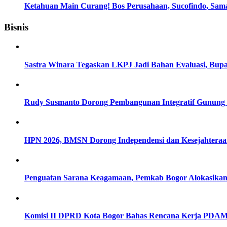
Ketahuan Main Curang! Bos Perusahaan, Sucofindo, Sam
Bisnis
Sastra Winara Tegaskan LKPJ Jadi Bahan Evaluasi, Bup
Rudy Susmanto Dorong Pembangunan Integratif Gunung P
HPN 2026, BMSN Dorong Independensi dan Kesejahteraan 
Penguatan Sarana Keagamaan, Pemkab Bogor Alokasikan 
Komisi II DPRD Kota Bogor Bahas Rencana Kerja PDAM