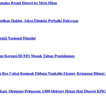
ngka Resmi Diseret ke Meja Hijau
abulkan Hakim, Jaksa Diminta Perbaiki Dakwaan
izi Nasional Dimulai
ugaan Korupsi BUMN Masuk Tahap Pendalaman
a Bea Cukai Kompak Diduga Ngakalin Ekspor, Kejagung Bilang:
ikasi, Mengapa Pelepasan 3.800 Hektare Hutan Ikut Disorot KPK