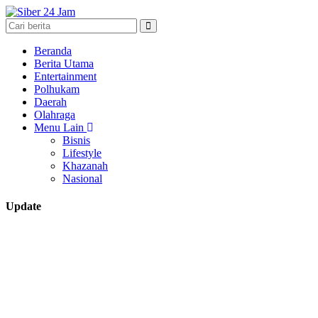
Beranda
Berita Utama
Entertainment
Polhukam
Daerah
Olahraga
Menu Lain
Bisnis
Lifestyle
Khazanah
Nasional
Update