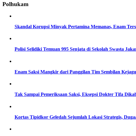
Polhukam
Skandal Korupsi Minyak Pertamina Memanas, Enam Tersa
Polisi Selidiki Temuan 995 Senjata di Sekolah Swasta Jaka
Enam Saksi Mangkir dari Panggilan Tim Sembilan Kejag
Tak Sampai Pemeriksaan Saksi, Eksepsi Dokter Tifa Dik
Kortas Tipidkor Geledah Sejumlah Lokasi Strategis, D