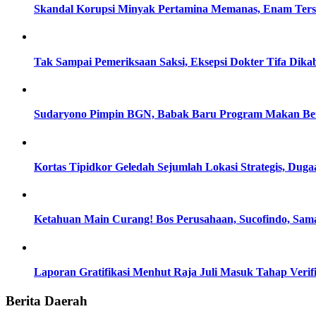
Skandal Korupsi Minyak Pertamina Memanas, Enam Tersa
Tak Sampai Pemeriksaan Saksi, Eksepsi Dokter Tifa Dik
Sudaryono Pimpin BGN, Babak Baru Program Makan Berg
Kortas Tipidkor Geledah Sejumlah Lokasi Strategis, D
Ketahuan Main Curang! Bos Perusahaan, Sucofindo, Sam
Laporan Gratifikasi Menhut Raja Juli Masuk Tahap Verif
Berita Daerah