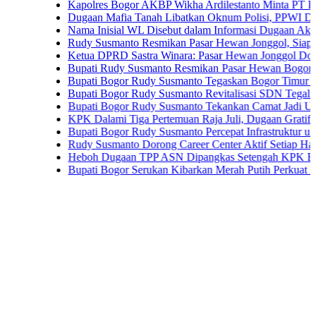
Kapolres Bogor AKBP Wikha Ardilestanto Minta PT PMC Tund
Dugaan Mafia Tanah Libatkan Oknum Polisi, PPWI Desak Pen
Nama Inisial WL Disebut dalam Informasi Dugaan Aktivitas di
Rudy Susmanto Resmikan Pasar Hewan Jonggol, Siapkan Bogo
Ketua DPRD Sastra Winara: Pasar Hewan Jonggol Dorong Ek
Bupati Rudy Susmanto Resmikan Pasar Hewan Bogor, Dilengka
Bupati Bogor Rudy Susmanto Tegaskan Bogor Timur Disiapka
Bupati Bogor Rudy Susmanto Revitalisasi SDN Tegal Benteng
Bupati Bogor Rudy Susmanto Tekankan Camat Jadi Ujung To
KPK Dalami Tiga Pertemuan Raja Juli, Dugaan Gratifikasi Ku
Bupati Bogor Rudy Susmanto Percepat Infrastruktur untuk Don
Rudy Susmanto Dorong Career Center Aktif Setiap Hari Perlu
Heboh Dugaan TPP ASN Dipangkas Setengah KPK Bidik Bup
Bupati Bogor Serukan Kibarkan Merah Putih Perkuat Persat