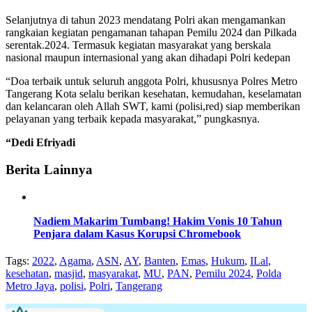
Selanjutnya di tahun 2023 mendatang Polri akan mengamankan
rangkaian kegiatan pengamanan tahapan Pemilu 2024 dan Pilkada
serentak.2024. Termasuk kegiatan masyarakat yang berskala
nasional maupun internasional yang akan dihadapi Polri kedepan
“Doa terbaik untuk seluruh anggota Polri, khususnya Polres Metro
Tangerang Kota selalu berikan kesehatan, kemudahan, keselamatan
dan kelancaran oleh Allah SWT, kami (polisi,red) siap memberikan
pelayanan yang terbaik kepada masyarakat,” pungkasnya.
“Dedi Efriyadi
Berita Lainnya
Nadiem Makarim Tumbang! Hakim Vonis 10 Tahun
Penjara dalam Kasus Korupsi Chromebook
Tags:
2022
,
Agama
,
ASN
,
AY
,
Banten
,
Emas
,
Hukum
,
ILal
,
kesehatan
,
masjid
,
masyarakat
,
MU
,
PAN
,
Pemilu 2024
,
Polda
Metro Jaya
,
polisi
,
Polri
,
Tangerang