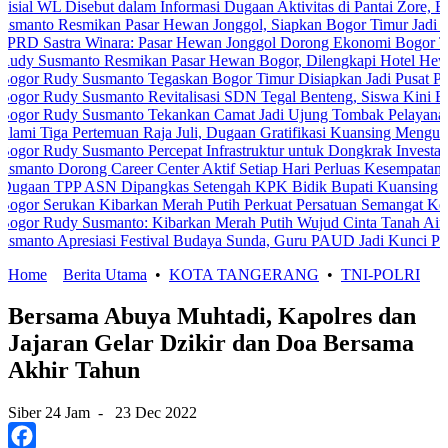
Disebut dalam Informasi Dugaan Aktivitas di Pantai Zore, Bea Cukai 
smikan Pasar Hewan Jonggol, Siapkan Bogor Timur Jadi Pusat Per
ra Winara: Pasar Hewan Jonggol Dorong Ekonomi Bogor Timur
anto Resmikan Pasar Hewan Bogor, Dilengkapi Hotel Hewan dan Fas
y Susmanto Tegaskan Bogor Timur Disiapkan Jadi Pusat Pertumbuha
y Susmanto Revitalisasi SDN Tegal Benteng, Siswa Kini Belajar Le
dy Susmanto Tekankan Camat Jadi Ujung Tombak Pelayanan Masyarak
Pertemuan Raja Juli, Dugaan Gratifikasi Kuansing Menguat
 Susmanto Percepat Infrastruktur untuk Dongkrak Investasi
rong Career Center Aktif Setiap Hari Perluas Kesempatan Kerja
P ASN Dipangkas Setengah KPK Bidik Bupati Kuansing
ukan Kibarkan Merah Putih Perkuat Persatuan Semangat Kemerdekaa
y Susmanto: Kibarkan Merah Putih Wujud Cinta Tanah Air
resiasi Festival Budaya Sunda, Guru PAUD Jadi Kunci Pendidikan K
Home
Berita Utama
•
KOTA TANGERANG
•
TNI-POLRI
Bersama Abuya Muhtadi, Kapolres dan
Jajaran Gelar Dzikir dan Doa Bersama
Akhir Tahun
Siber 24 Jam
-
23 Dec 2022