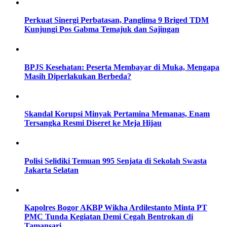
Perkuat Sinergi Perbatasan, Panglima 9 Briged TDM
Kunjungi Pos Gabma Temajuk dan Sajingan
BPJS Kesehatan: Peserta Membayar di Muka, Mengapa
Masih Diperlakukan Berbeda?
Skandal Korupsi Minyak Pertamina Memanas, Enam
Tersangka Resmi Diseret ke Meja Hijau
Polisi Selidiki Temuan 995 Senjata di Sekolah Swasta
Jakarta Selatan
Kapolres Bogor AKBP Wikha Ardilestanto Minta PT
PMC Tunda Kegiatan Demi Cegah Bentrokan di
Tamansari