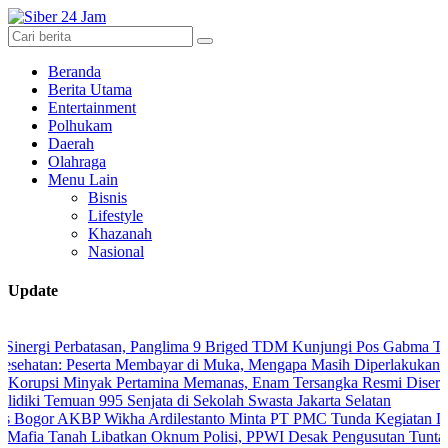
Beranda
Berita Utama
Entertainment
Polhukam
Daerah
Olahraga
Menu Lain
Bisnis
Lifestyle
Khazanah
Nasional
Update
Perbatasan, Panglima 9 Briged TDM Kunjungi Pos Gabma Temajuk dan
Peserta Membayar di Muka, Mengapa Masih Diperlakukan Berbeda?
Minyak Pertamina Memanas, Enam Tersangka Resmi Diseret ke Meja 
emuan 995 Senjata di Sekolah Swasta Jakarta Selatan
KBP Wikha Ardilestanto Minta PT PMC Tunda Kegiatan Demi Cegah 
ah Libatkan Oknum Polisi, PPWI Desak Pengusutan Tuntas Kasus Ke