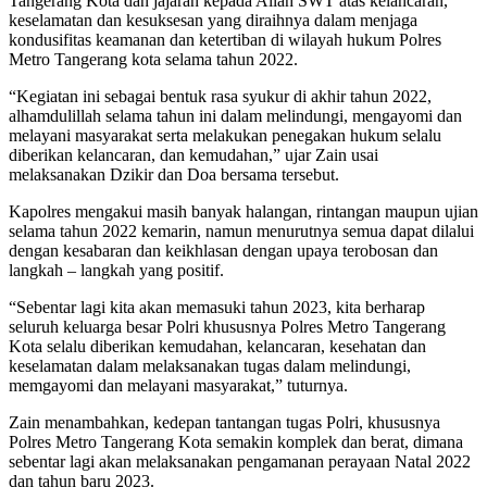
Tangerang Kota dan jajaran kepada Allah SWT atas kelancaran,
keselamatan dan kesuksesan yang diraihnya dalam menjaga
kondusifitas keamanan dan ketertiban di wilayah hukum Polres
Metro Tangerang kota selama tahun 2022.
“Kegiatan ini sebagai bentuk rasa syukur di akhir tahun 2022,
alhamdulillah selama tahun ini dalam melindungi, mengayomi dan
melayani masyarakat serta melakukan penegakan hukum selalu
diberikan kelancaran, dan kemudahan,” ujar Zain usai
melaksanakan Dzikir dan Doa bersama tersebut.
Kapolres mengakui masih banyak halangan, rintangan maupun ujian
selama tahun 2022 kemarin, namun menurutnya semua dapat dilalui
dengan kesabaran dan keikhlasan dengan upaya terobosan dan
langkah – langkah yang positif.
“Sebentar lagi kita akan memasuki tahun 2023, kita berharap
seluruh keluarga besar Polri khususnya Polres Metro Tangerang
Kota selalu diberikan kemudahan, kelancaran, kesehatan dan
keselamatan dalam melaksanakan tugas dalam melindungi,
memgayomi dan melayani masyarakat,” tuturnya.
Zain menambahkan, kedepan tantangan tugas Polri, khususnya
Polres Metro Tangerang Kota semakin komplek dan berat, dimana
sebentar lagi akan melaksanakan pengamanan perayaan Natal 2022
dan tahun baru 2023.