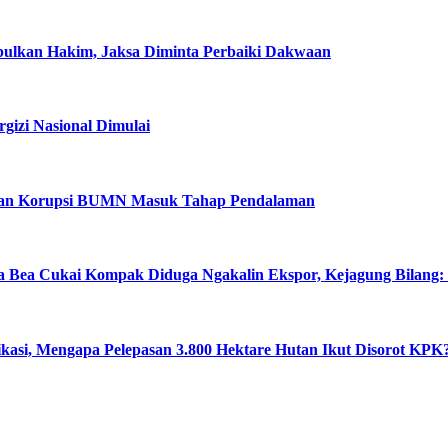
abulkan Hakim, Jaksa Diminta Perbaiki Dakwaan
izi Nasional Dimulai
ugaan Korupsi BUMN Masuk Tahap Pendalaman
a Bea Cukai Kompak Diduga Ngakalin Ekspor, Kejagung Bilang:
ikasi, Mengapa Pelepasan 3.800 Hektare Hutan Ikut Disorot KPK