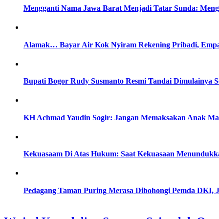
Mengganti Nama Jawa Barat Menjadi Tatar Sunda: Menge
Alamak… Bayar Air Kok Nyiram Rekening Pribadi, Empa
Bupati Bogor Rudy Susmanto Resmi Tandai Dimulainya S
KH Achmad Yaudin Sogir: Jangan Memaksakan Anak Masu
Kekuasaam Di Atas Hukum: Saat Kekuasaan Menundukka
Pedagang Taman Puring Merasa Dibohongi Pemda DKI, J