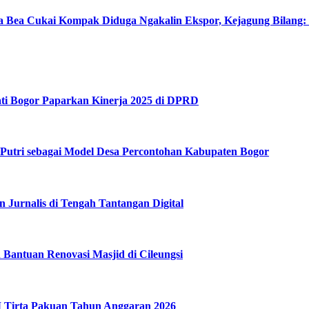
a Bea Cukai Kompak Diduga Ngakalin Ekspor, Kejagung Bilang:
ati Bogor Paparkan Kinerja 2025 di DPRD
utri sebagai Model Desa Percontohan Kabupaten Bogor
Jurnalis di Tengah Tantangan Digital
Bantuan Renovasi Masjid di Cileungsi
 Tirta Pakuan Tahun Anggaran 2026