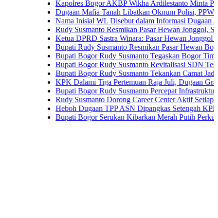
Kapolres Bogor AKBP Wikha Ardilestanto Minta PT PMC Tu
Dugaan Mafia Tanah Libatkan Oknum Polisi, PPWI Desak Pe
Nama Inisial WL Disebut dalam Informasi Dugaan Aktivitas 
Rudy Susmanto Resmikan Pasar Hewan Jonggol, Siapkan Bo
Ketua DPRD Sastra Winara: Pasar Hewan Jonggol Dorong 
Bupati Rudy Susmanto Resmikan Pasar Hewan Bogor, Dileng
Bupati Bogor Rudy Susmanto Tegaskan Bogor Timur Disiapk
Bupati Bogor Rudy Susmanto Revitalisasi SDN Tegal Bente
Bupati Bogor Rudy Susmanto Tekankan Camat Jadi Ujung T
KPK Dalami Tiga Pertemuan Raja Juli, Dugaan Gratifikasi 
Bupati Bogor Rudy Susmanto Percepat Infrastruktur untuk Do
Rudy Susmanto Dorong Career Center Aktif Setiap Hari Perl
Heboh Dugaan TPP ASN Dipangkas Setengah KPK Bidik Bu
Bupati Bogor Serukan Kibarkan Merah Putih Perkuat Persa