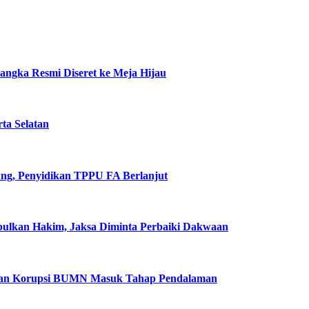
ngka Resmi Diseret ke Meja Hijau
rta Selatan
ung, Penyidikan TPPU FA Berlanjut
abulkan Hakim, Jaksa Diminta Perbaiki Dakwaan
ugaan Korupsi BUMN Masuk Tahap Pendalaman