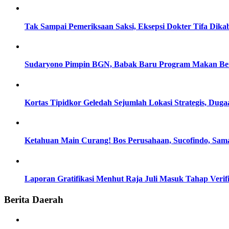
Tak Sampai Pemeriksaan Saksi, Eksepsi Dokter Tifa Dik
Sudaryono Pimpin BGN, Babak Baru Program Makan Berg
Kortas Tipidkor Geledah Sejumlah Lokasi Strategis, D
Ketahuan Main Curang! Bos Perusahaan, Sucofindo, Sam
Laporan Gratifikasi Menhut Raja Juli Masuk Tahap Verif
Berita Daerah