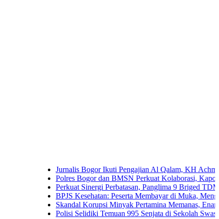
Jurnalis Bogor Ikuti Pengajian Al Qalam, KH Achmad Yaudin 
Polres Bogor dan BMSN Perkuat Kolaborasi, Kapolres Ajak 
Perkuat Sinergi Perbatasan, Panglima 9 Briged TDM Kunjun
BPJS Kesehatan: Peserta Membayar di Muka, Mengapa Masi
Skandal Korupsi Minyak Pertamina Memanas, Enam Tersangk
Polisi Selidiki Temuan 995 Senjata di Sekolah Swasta Jakarta