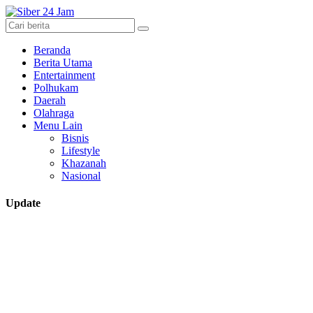
Beranda
Berita Utama
Entertainment
Polhukam
Daerah
Olahraga
Menu Lain
Bisnis
Lifestyle
Khazanah
Nasional
Update