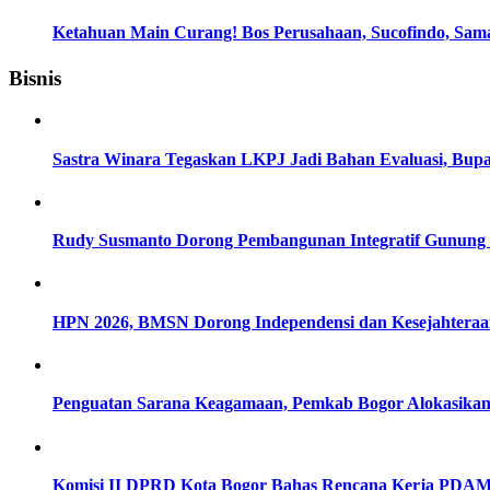
Ketahuan Main Curang! Bos Perusahaan, Sucofindo, Sam
Bisnis
Sastra Winara Tegaskan LKPJ Jadi Bahan Evaluasi, Bup
Rudy Susmanto Dorong Pembangunan Integratif Gunung P
HPN 2026, BMSN Dorong Independensi dan Kesejahteraan 
Penguatan Sarana Keagamaan, Pemkab Bogor Alokasikan 
Komisi II DPRD Kota Bogor Bahas Rencana Kerja PDAM