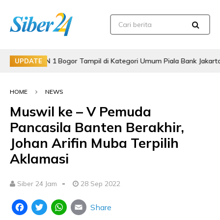
ar MAN 1 Bogor Tampil di Kategori Umum Piala Bank Jakarta
UPDATE
HOME
NEWS
Muswil ke – V Pemuda
Pancasila Banten Berakhir,
Johan Arifin Muba Terpilih
Aklamasi
-
Siber 24 Jam
28 Sep 2022
Share
Facebook
Twitter
WhatsApp
Email