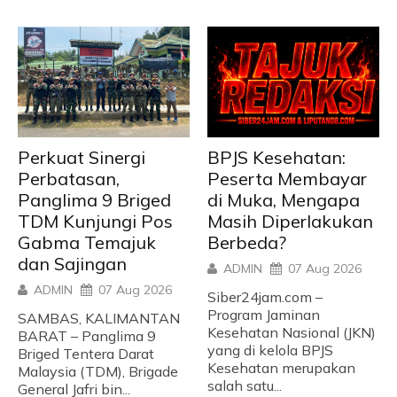
Perkuat Sinergi
BPJS Kesehatan:
Perbatasan,
Peserta Membayar
Panglima 9 Briged
di Muka, Mengapa
TDM Kunjungi Pos
Masih Diperlakukan
Gabma Temajuk
Berbeda?
dan Sajingan
ADMIN
07 Aug 2026
ADMIN
07 Aug 2026
Siber24jam.com –
Program Jaminan
SAMBAS, KALIMANTAN
Kesehatan Nasional (JKN)
BARAT – Panglima 9
yang di kelola BPJS
Briged Tentera Darat
Kesehatan merupakan
Malaysia (TDM), Brigade
salah satu...
General Jafri bin...