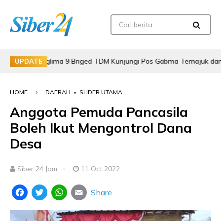
Panglima 9 Briged TDM Kunjungi Pos Gabma Temajuk dan Sajingan
UPDATE
HOME
DAERAH
•
SLIDER UTAMA
Anggota Pemuda Pancasila
Boleh Ikut Mengontrol Dana
Desa
-
Siber 24 Jam
11 Oct 2022
Share
Facebook
Twitter
WhatsApp
Email