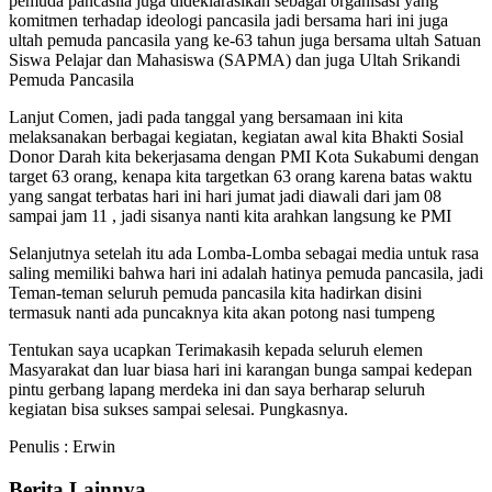
pemuda pancasila juga dideklarasikan sebagai organisasi yang
komitmen terhadap ideologi pancasila jadi bersama hari ini juga
ultah pemuda pancasila yang ke-63 tahun juga bersama ultah Satuan
Siswa Pelajar dan Mahasiswa (SAPMA) dan juga Ultah Srikandi
Pemuda Pancasila
Lanjut Comen, jadi pada tanggal yang bersamaan ini kita
melaksanakan berbagai kegiatan, kegiatan awal kita Bhakti Sosial
Donor Darah kita bekerjasama dengan PMI Kota Sukabumi dengan
target 63 orang, kenapa kita targetkan 63 orang karena batas waktu
yang sangat terbatas hari ini hari jumat jadi diawali dari jam 08
sampai jam 11 , jadi sisanya nanti kita arahkan langsung ke PMI
Selanjutnya setelah itu ada Lomba-Lomba sebagai media untuk rasa
saling memiliki bahwa hari ini adalah hatinya pemuda pancasila, jadi
Teman-teman seluruh pemuda pancasila kita hadirkan disini
termasuk nanti ada puncaknya kita akan potong nasi tumpeng
Tentukan saya ucapkan Terimakasih kepada seluruh elemen
Masyarakat dan luar biasa hari ini karangan bunga sampai kedepan
pintu gerbang lapang merdeka ini dan saya berharap seluruh
kegiatan bisa sukses sampai selesai. Pungkasnya.
Penulis : Erwin
Berita Lainnya