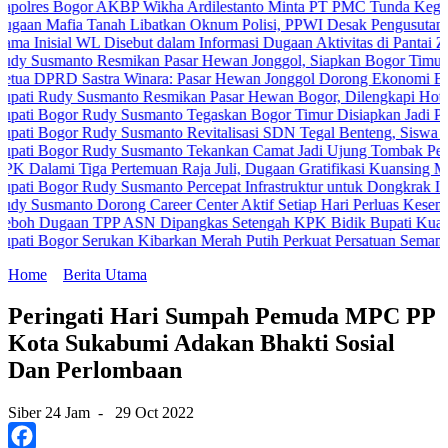
Bogor AKBP Wikha Ardilestanto Minta PT PMC Tunda Kegiatan Demi 
ia Tanah Libatkan Oknum Polisi, PPWI Desak Pengusutan Tuntas Ka
al WL Disebut dalam Informasi Dugaan Aktivitas di Pantai Zore, Bea
nto Resmikan Pasar Hewan Jonggol, Siapkan Bogor Timur Jadi Pus
D Sastra Winara: Pasar Hewan Jonggol Dorong Ekonomi Bogor Timu
y Susmanto Resmikan Pasar Hewan Bogor, Dilengkapi Hotel Hewan d
or Rudy Susmanto Tegaskan Bogor Timur Disiapkan Jadi Pusat Pert
or Rudy Susmanto Revitalisasi SDN Tegal Benteng, Siswa Kini Bela
gor Rudy Susmanto Tekankan Camat Jadi Ujung Tombak Pelayanan Ma
 Tiga Pertemuan Raja Juli, Dugaan Gratifikasi Kuansing Menguat
or Rudy Susmanto Percepat Infrastruktur untuk Dongkrak Investasi
nto Dorong Career Center Aktif Setiap Hari Perluas Kesempatan Ker
aan TPP ASN Dipangkas Setengah KPK Bidik Bupati Kuansing
or Serukan Kibarkan Merah Putih Perkuat Persatuan Semangat Keme
Home
Berita Utama
Peringati Hari Sumpah Pemuda MPC PP
Kota Sukabumi Adakan Bhakti Sosial
Dan Perlombaan
Siber 24 Jam
-
29 Oct 2022