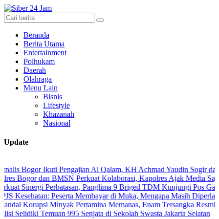
Beranda
Berita Utama
Entertainment
Polhukam
Daerah
Olahraga
Menu Lain
Bisnis
Lifestyle
Khazanah
Nasional
Update
ogor Ikuti Pengajian Al Qalam, KH Achmad Yaudin Sogir dan Gus Shole
or dan BMSN Perkuat Kolaborasi, Kapolres Ajak Media Sajikan Infor
nergi Perbatasan, Panglima 9 Briged TDM Kunjungi Pos Gabma Temaj
atan: Peserta Membayar di Muka, Mengapa Masih Diperlakukan Ber
rupsi Minyak Pertamina Memanas, Enam Tersangka Resmi Diseret ke
diki Temuan 995 Senjata di Sekolah Swasta Jakarta Selatan