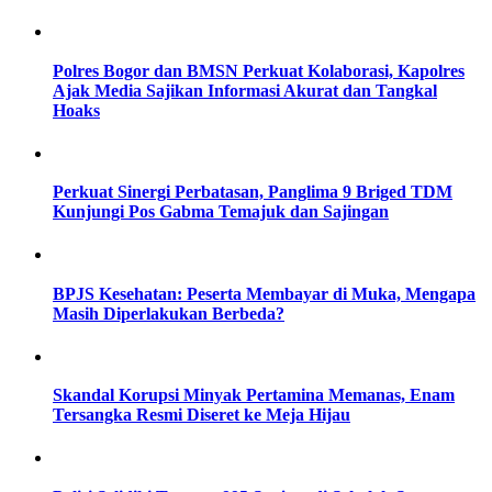
Polres Bogor dan BMSN Perkuat Kolaborasi, Kapolres
Ajak Media Sajikan Informasi Akurat dan Tangkal
Hoaks
Perkuat Sinergi Perbatasan, Panglima 9 Briged TDM
Kunjungi Pos Gabma Temajuk dan Sajingan
BPJS Kesehatan: Peserta Membayar di Muka, Mengapa
Masih Diperlakukan Berbeda?
Skandal Korupsi Minyak Pertamina Memanas, Enam
Tersangka Resmi Diseret ke Meja Hijau