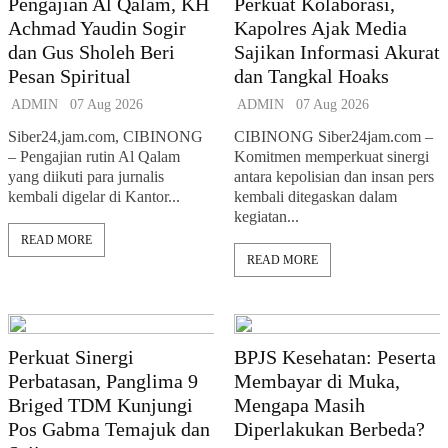
Pengajian Al Qalam, KH
Perkuat Kolaborasi,
Achmad Yaudin Sogir
Kapolres Ajak Media
dan Gus Sholeh Beri
Sajikan Informasi Akurat
Pesan Spiritual
dan Tangkal Hoaks
ADMIN
07 Aug 2026
ADMIN
07 Aug 2026
Siber24,jam.com, CIBINONG
CIBINONG Siber24jam.com –
– Pengajian rutin Al Qalam
Komitmen memperkuat sinergi
yang diikuti para jurnalis
antara kepolisian dan insan pers
kembali digelar di Kantor...
kembali ditegaskan dalam
kegiatan...
READ MORE
READ MORE
Perkuat Sinergi
BPJS Kesehatan: Peserta
Perbatasan, Panglima 9
Membayar di Muka,
Briged TDM Kunjungi
Mengapa Masih
Pos Gabma Temajuk dan
Diperlakukan Berbeda?