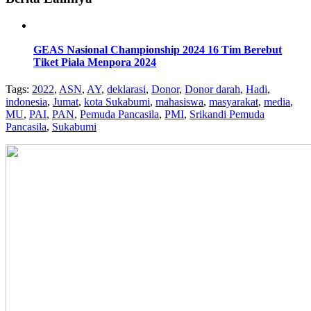
GEAS Nasional Championship 2024 16 Tim Berebut
Tiket Piala Menpora 2024
Tags:
2022
,
ASN
,
AY
,
deklarasi
,
Donor
,
Donor darah
,
Hadi
,
indonesia
,
Jumat
,
kota Sukabumi
,
mahasiswa
,
masyarakat
,
media
,
MU
,
PAI
,
PAN
,
Pemuda Pancasila
,
PMI
,
Srikandi Pemuda
Pancasila
,
Sukabumi