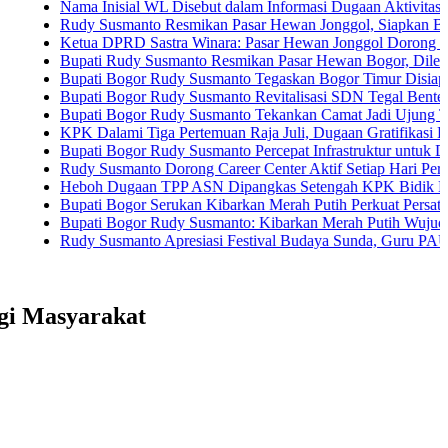
Nama Inisial WL Disebut dalam Informasi Dugaan Aktivitas di Pantai
Rudy Susmanto Resmikan Pasar Hewan Jonggol, Siapkan Bogor Timur
Ketua DPRD Sastra Winara: Pasar Hewan Jonggol Dorong Ekonomi B
Bupati Rudy Susmanto Resmikan Pasar Hewan Bogor, Dilengkapi Hote
Bupati Bogor Rudy Susmanto Tegaskan Bogor Timur Disiapkan Jadi 
Bupati Bogor Rudy Susmanto Revitalisasi SDN Tegal Benteng, Siswa
Bupati Bogor Rudy Susmanto Tekankan Camat Jadi Ujung Tombak Pe
KPK Dalami Tiga Pertemuan Raja Juli, Dugaan Gratifikasi Kuansing 
Bupati Bogor Rudy Susmanto Percepat Infrastruktur untuk Dongkrak In
Rudy Susmanto Dorong Career Center Aktif Setiap Hari Perluas Kesem
Heboh Dugaan TPP ASN Dipangkas Setengah KPK Bidik Bupati Kua
Bupati Bogor Serukan Kibarkan Merah Putih Perkuat Persatuan Sema
Bupati Bogor Rudy Susmanto: Kibarkan Merah Putih Wujud Cinta Tan
Rudy Susmanto Apresiasi Festival Budaya Sunda, Guru PAUD Jadi Ku
i Masyarakat