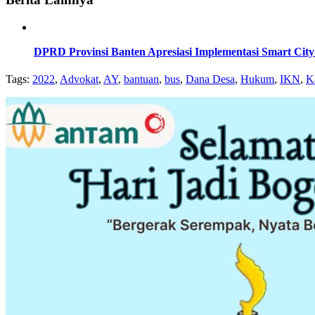
DPRD Provinsi Banten Apresiasi Implementasi Smart Cit
Tags:
2022
,
Advokat
,
AY
,
bantuan
,
bus
,
Dana Desa
,
Hukum
,
IKN
,
K