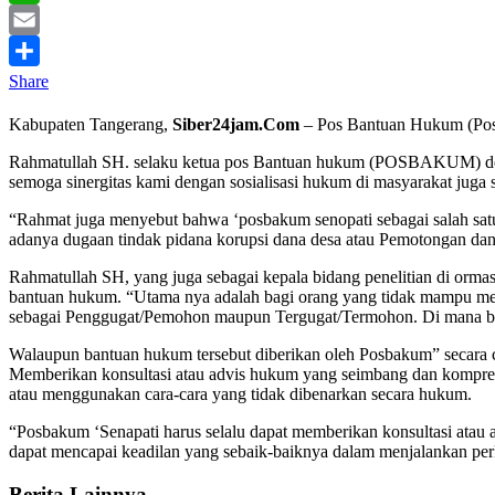
WhatsApp
Email
Share
Kabupaten Tangerang,
Siber24jam.Com
– Pos Bantuan Hukum (Pos
Rahmatullah SH. selaku ketua pos Bantuan hukum (POSBAKUM) desa
semoga sinergitas kami dengan sosialisasi hukum di masyarakat juga 
“Rahmat juga menyebut bahwa ‘posbakum senopati sebagai salah sa
adanya dugaan tindak pidana korupsi dana desa atau Pemotongan da
Rahmatullah SH, yang juga sebagai kepala bidang penelitian di orma
bantuan hukum. “Utama nya adalah bagi orang yang tidak mampu memb
sebagai Penggugat/Pemohon maupun Tergugat/Termohon. Di mana ban
Walaupun bantuan hukum tersebut diberikan oleh Posbakum” secara
Memberikan konsultasi atau advis hukum yang seimbang dan kompreh
atau menggunakan cara-cara yang tidak dibenarkan secara hukum.
“Posbakum ‘Senapati harus selalu dapat memberikan konsultasi ata
dapat mencapai keadilan yang sebaik-baiknya dalam menjalankan pe
Berita Lainnya