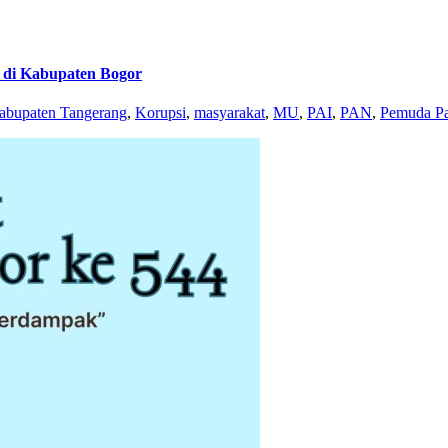
y di Kabupaten Bogor
abupaten Tangerang
,
Korupsi
,
masyarakat
,
MU
,
PAI
,
PAN
,
Pemuda Pa