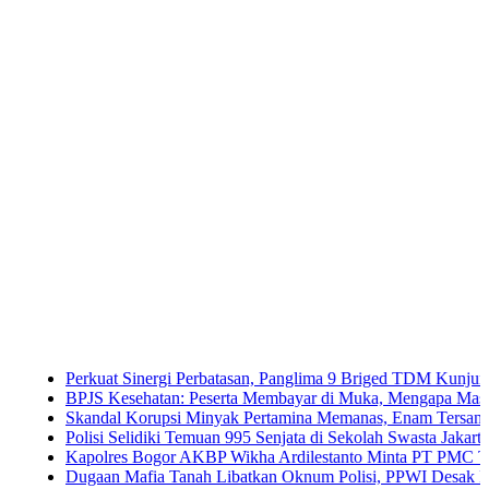
Perkuat Sinergi Perbatasan, Panglima 9 Briged TDM Kunjungi Pos Ga
BPJS Kesehatan: Peserta Membayar di Muka, Mengapa Masih Diperla
Skandal Korupsi Minyak Pertamina Memanas, Enam Tersangka Resmi D
Polisi Selidiki Temuan 995 Senjata di Sekolah Swasta Jakarta Selatan
Kapolres Bogor AKBP Wikha Ardilestanto Minta PT PMC Tunda Kegia
Dugaan Mafia Tanah Libatkan Oknum Polisi, PPWI Desak Pengusutan