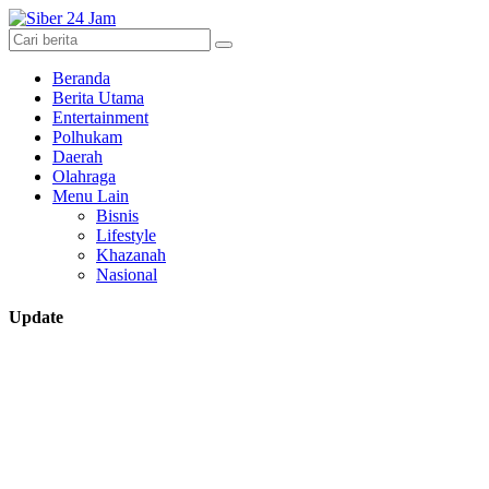
Beranda
Berita Utama
Entertainment
Polhukam
Daerah
Olahraga
Menu Lain
Bisnis
Lifestyle
Khazanah
Nasional
Update