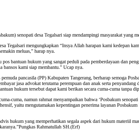
bakum) senopati desa Tegalsari siap mendampingi masyarakat yang m
 Tegalsari mengungkapkan “Insya Allah harapan kami kedepan kami
semakin meluas,” harap nya.
tu pos bantuan hukum yang sangat peduli pada pemberdayaan dan pen
na bansos kami siap membantu.” Ucap nya.
s pemuda pancasila (PP) Kabupaten Tangerang, berharap semoga Posbak
ayar jasa advokat terutama perempuan dan anak serta penyandang dis
tuan hukum tersebut dapat kami berikan secara cuma-cuma tanpa dip
 cuma-cuma, namun rahmat menyampaikan bahwa ‘Posbakum senopati t
ensif, yaitu mengutamakan kepentingan penerima layanan Posbakum Pe
u advis hukum yang memperhatikan segala aspek dari hukum materiil 
rkaranya.”Pungkas Rahmatullah SH.(Erf)