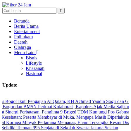
Beranda
Berita Utama
Entertainment
Polhukam
Daerah
Olahraga
Menu Lain
Bisnis
Lifestyle
Khazanah
Nasional
Update
Ikuti Pengajian Al Qalam, KH Achmad Yaudin Sogir dan Gus Sholeh Ber
n BMSN Perkuat Kolaborasi, Kapolres Ajak Media Sajikan Informasi
i Perbatasan, Panglima 9 Briged TDM Kunjungi Pos Gabma Temajuk da
: Peserta Membayar di Muka, Mengapa Masih Diperlakukan Berbeda?
i Minyak Pertamina Memanas, Enam Tersangka Resmi Diseret ke Meja
Temuan 995 Senjata di Sekolah Swasta Jakarta Selatan