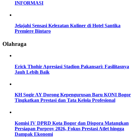
INFORMASI
Jelajahi Sensasi Kelezatan Kuliner di Hotel Santika
Premiere Bintaro
Olahraga
Erick Thohir Apresiasi Stadion Pakansari: Fasilitasnya
Jauh Lebih Baik
KH Sogir AY Dorong Kepengurusan Baru KONI Bogor
Tingkatkan Prestasi dan Tata Kelola Profesional
Komisi IV DPRD Kota Bogor dan Dispora Matangkan
Persiapan Porprov 2026, Fokus Prestasi Atlet hingga
Dampak Ekonomi