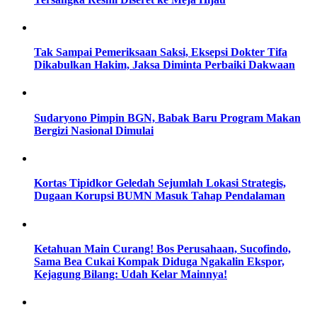
Tak Sampai Pemeriksaan Saksi, Eksepsi Dokter Tifa
Dikabulkan Hakim, Jaksa Diminta Perbaiki Dakwaan
Sudaryono Pimpin BGN, Babak Baru Program Makan
Bergizi Nasional Dimulai
Kortas Tipidkor Geledah Sejumlah Lokasi Strategis,
Dugaan Korupsi BUMN Masuk Tahap Pendalaman
Ketahuan Main Curang! Bos Perusahaan, Sucofindo,
Sama Bea Cukai Kompak Diduga Ngakalin Ekspor,
Kejagung Bilang: Udah Kelar Mainnya!