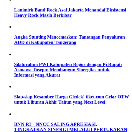
Lanimirk Band Rock Asal Jakarta Menandai Eksistensi
Heavy Rock Masih Berkibar
Angka Stunting Mencemaskan: Tantangan Penyaluran
ADD di Kabupaten Tangerang
Silaturahmi PWI Kabupaten Bogor dengan Pj Bupati
Asmawa Tosepu: Membangun Sinergitas untuk
Informasi yang Akurat
Siap-siap Kesamber Harga Gledek! tiket.com Gelar OTW
untuk Liburan Akhir Tahun yang Next Level
BNN RI – NNCC SALING APRESIASI,
TINGKATKAN SINERGI MELALUI PERTUKARAN