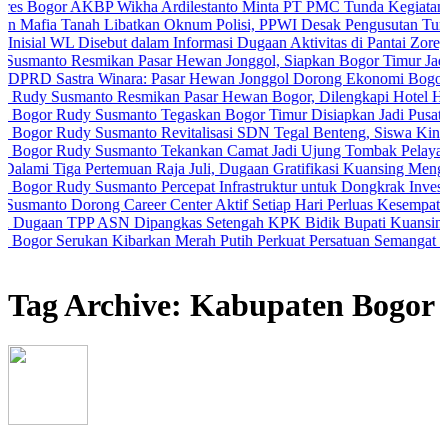
 AKBP Wikha Ardilestanto Minta PT PMC Tunda Kegiatan Demi Cega
anah Libatkan Oknum Polisi, PPWI Desak Pengusutan Tuntas Kasus 
 Disebut dalam Informasi Dugaan Aktivitas di Pantai Zore, Bea Cuka
Resmikan Pasar Hewan Jonggol, Siapkan Bogor Timur Jadi Pusat Pe
tra Winara: Pasar Hewan Jonggol Dorong Ekonomi Bogor Timur
smanto Resmikan Pasar Hewan Bogor, Dilengkapi Hotel Hewan dan Fa
udy Susmanto Tegaskan Bogor Timur Disiapkan Jadi Pusat Pertumbu
udy Susmanto Revitalisasi SDN Tegal Benteng, Siswa Kini Belajar 
udy Susmanto Tekankan Camat Jadi Ujung Tombak Pelayanan Masyar
a Pertemuan Raja Juli, Dugaan Gratifikasi Kuansing Menguat
dy Susmanto Percepat Infrastruktur untuk Dongkrak Investasi
orong Career Center Aktif Setiap Hari Perluas Kesempatan Kerja
TPP ASN Dipangkas Setengah KPK Bidik Bupati Kuansing
erukan Kibarkan Merah Putih Perkuat Persatuan Semangat Kemerdek
Tag Archive: Kabupaten Bogor