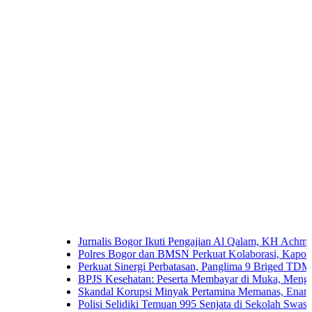
Jurnalis Bogor Ikuti Pengajian Al Qalam, KH Achmad Yaudin 
Polres Bogor dan BMSN Perkuat Kolaborasi, Kapolres Ajak M
Perkuat Sinergi Perbatasan, Panglima 9 Briged TDM Kunjun
BPJS Kesehatan: Peserta Membayar di Muka, Mengapa Masih
Skandal Korupsi Minyak Pertamina Memanas, Enam Tersangka
Polisi Selidiki Temuan 995 Senjata di Sekolah Swasta Jakarta 