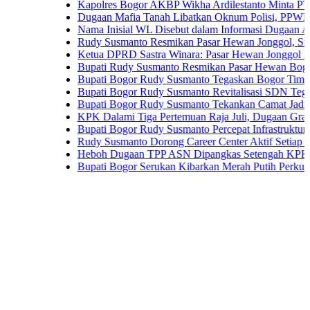
Kapolres Bogor AKBP Wikha Ardilestanto Minta PT PMC Tun
Dugaan Mafia Tanah Libatkan Oknum Polisi, PPWI Desak Pe
Nama Inisial WL Disebut dalam Informasi Dugaan Aktivitas d
Rudy Susmanto Resmikan Pasar Hewan Jonggol, Siapkan Bog
Ketua DPRD Sastra Winara: Pasar Hewan Jonggol Dorong E
Bupati Rudy Susmanto Resmikan Pasar Hewan Bogor, Dilengk
Bupati Bogor Rudy Susmanto Tegaskan Bogor Timur Disiapk
Bupati Bogor Rudy Susmanto Revitalisasi SDN Tegal Benten
Bupati Bogor Rudy Susmanto Tekankan Camat Jadi Ujung T
KPK Dalami Tiga Pertemuan Raja Juli, Dugaan Gratifikasi K
Bupati Bogor Rudy Susmanto Percepat Infrastruktur untuk Do
Rudy Susmanto Dorong Career Center Aktif Setiap Hari Perl
Heboh Dugaan TPP ASN Dipangkas Setengah KPK Bidik Bup
Bupati Bogor Serukan Kibarkan Merah Putih Perkuat Persa