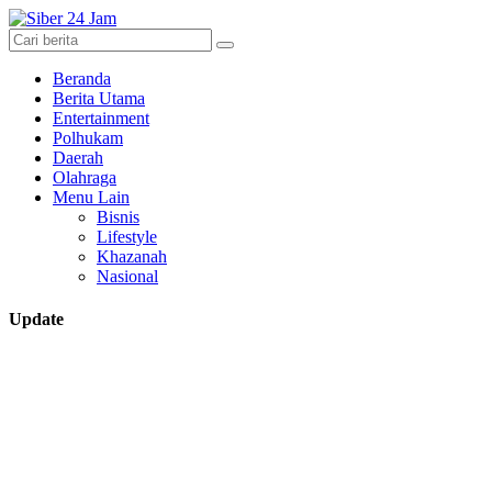
Beranda
Berita Utama
Entertainment
Polhukam
Daerah
Olahraga
Menu Lain
Bisnis
Lifestyle
Khazanah
Nasional
Update