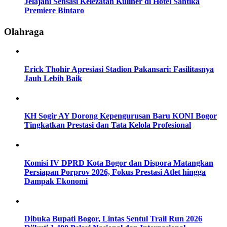
Jelajahi Sensasi Kelezatan Kuliner di Hotel Santika
Premiere Bintaro
Olahraga
Erick Thohir Apresiasi Stadion Pakansari: Fasilitasnya
Jauh Lebih Baik
KH Sogir AY Dorong Kepengurusan Baru KONI Bogor
Tingkatkan Prestasi dan Tata Kelola Profesional
Komisi IV DPRD Kota Bogor dan Dispora Matangkan
Persiapan Porprov 2026, Fokus Prestasi Atlet hingga
Dampak Ekonomi
Dibuka Bupati Bogor, Lintas Sentul Trail Run 2026