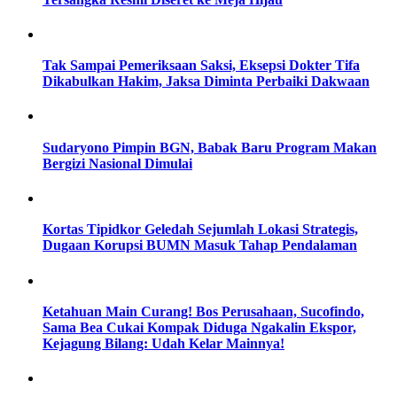
Tak Sampai Pemeriksaan Saksi, Eksepsi Dokter Tifa
Dikabulkan Hakim, Jaksa Diminta Perbaiki Dakwaan
Sudaryono Pimpin BGN, Babak Baru Program Makan
Bergizi Nasional Dimulai
Kortas Tipidkor Geledah Sejumlah Lokasi Strategis,
Dugaan Korupsi BUMN Masuk Tahap Pendalaman
Ketahuan Main Curang! Bos Perusahaan, Sucofindo,
Sama Bea Cukai Kompak Diduga Ngakalin Ekspor,
Kejagung Bilang: Udah Kelar Mainnya!