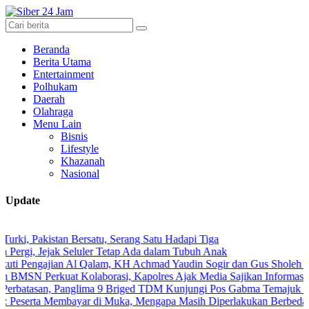
Beranda
Berita Utama
Entertainment
Polhukam
Daerah
Olahraga
Menu Lain
Bisnis
Lifestyle
Khazanah
Nasional
Update
istan Bersatu, Serang Satu Hadapi Tiga
Jejak Seluler Tetap Ada dalam Tubuh Anak
gajian Al Qalam, KH Achmad Yaudin Sogir dan Gus Sholeh Beri Pesan S
erkuat Kolaborasi, Kapolres Ajak Media Sajikan Informasi Akurat d
san, Panglima 9 Briged TDM Kunjungi Pos Gabma Temajuk dan Sajing
 Membayar di Muka, Mengapa Masih Diperlakukan Berbeda?