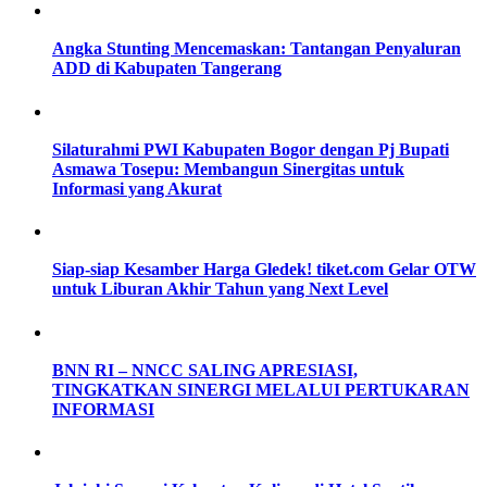
Angka Stunting Mencemaskan: Tantangan Penyaluran
ADD di Kabupaten Tangerang
Silaturahmi PWI Kabupaten Bogor dengan Pj Bupati
Asmawa Tosepu: Membangun Sinergitas untuk
Informasi yang Akurat
Siap-siap Kesamber Harga Gledek! tiket.com Gelar OTW
untuk Liburan Akhir Tahun yang Next Level
BNN RI – NNCC SALING APRESIASI,
TINGKATKAN SINERGI MELALUI PERTUKARAN
INFORMASI