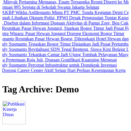
Pertamina Memanas, Enam Tersangka Resmi Diseret ke Meja Hijau
5 Senjata di Sekolah Swasta Jakarta Selatan
kha Ardilestanto Minta PT PMC Tunda Kegiatan Demi Cegah Bentrok
tkan Oknum Polisi, PPWI Desak Pengusutan Tuntas Kasus Keluarga 
dalam Informasi Dugaan Aktivitas di Pantai Zore, Bea Cukai Didoron
Pasar Hewan Jonggol, Siapkan Bogor Timur Jadi Pusat Pertumbuha
ra: Pasar Hewan Jonggol Dorong Ekonomi Bogor Timur
smikan Pasar Hewan Bogor, Dilengkapi Hotel Hewan dan Fasilitas 
nto Tegaskan Bogor Timur Disiapkan Jadi Pusat Pertumbuhan Ekono
nto Revitalisasi SDN Tegal Benteng, Siswa Kini Belajar Lebih Ama
anto Tekankan Camat Jadi Ujung Tombak Pelayanan Masyarakat
an Raja Juli, Dugaan Gratifikasi Kuansing Menguat
to Percepat Infrastruktur untuk Dongkrak Investasi
eer Center Aktif Setiap Hari Perluas Kesempatan Kerja
Tag Archive: Demo