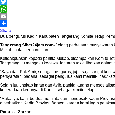
Facebook
Twitter
WhatsApp
Email
Share
Dua pengurus Kadin Kabupaten Tangerang Komite Tetap Perhub
Tangerang,Siber24jam.com-
Jelang perhelatan musyawarah k
Mukab mulai bermunculan.
Ketidakpuasan kepada panitia Mukab, disampaikan Komite Tet
Tangerang itu mengaku kecewa, lantaran tak dilibatkan dalam
“Saya dan Pak Amir, sebagai pengurus, jujur saja sangat kecew
persyaratan, padahal sebagai pengurus kami memiliki hak,”kata
Selain itu, ungkap Imran dan Ayib, panitia kurang mensosial
keberadaan kedunya di Kadin, sebagai komite tetap.
“Makanya, kami berdua meminta dan mendesak Kadin Provinsi B
diperhatikan Kadin Provinsi Banten, karena kami ingin pelaksa
Penulis : Zarkasi