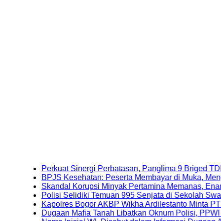
Perkuat Sinergi Perbatasan, Panglima 9 Briged TDM Kunj
BPJS Kesehatan: Peserta Membayar di Muka, Mengapa Ma
Skandal Korupsi Minyak Pertamina Memanas, Enam Tersang
Polisi Selidiki Temuan 995 Senjata di Sekolah Swasta Jaka
Kapolres Bogor AKBP Wikha Ardilestanto Minta PT PMC T
Dugaan Mafia Tanah Libatkan Oknum Polisi, PPWI Desak 