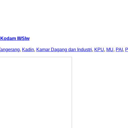
Kodam III/Slw
Tangerang
,
Kadin
,
Kamar Dagang dan Industri
,
KPU
,
MU
,
PAI
,