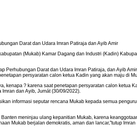
ungan Darat dan Udara Imran Patiraja dan Ayib Amir
abupatan (Mukab) Kamar Dagang dan Industri (Kadin) Kabupaten
ap Perhubungan Darat dan Udara Imran Patiraja, dan Ayib Ami
 penetapan persyaratan calon ketua Kadin yang akan maju di 
a, kenapa ? karena saat penetapan persyaratan calon ketua Kad
 Imran dan Ayib, Jumát (30/09/2022).
isasikan informasi seputar rencana Mukab kepada semua pengur
anten meninjau ulang kepanitian Mukab, karena keanggotaanny
naan Mukab berjalan demokratis, aman dan lancar,”tutup Imran d