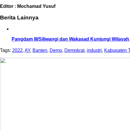
Editor : Mochamad Yusuf
Berita Lainnya
Pangdam III/Siliwangi dan Wakasad Kunjungi Wilayah 
Tags:
2022
,
AY
,
Banten
,
Demo
,
Demokrat
,
industri
,
Kabupaten 