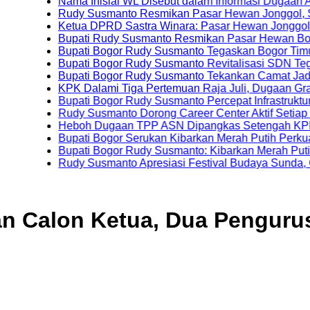
Nama Inisial WL Disebut dalam Informasi Dugaan Aktivitas
Rudy Susmanto Resmikan Pasar Hewan Jonggol, Siapkan 
Ketua DPRD Sastra Winara: Pasar Hewan Jonggol Dorong
Bupati Rudy Susmanto Resmikan Pasar Hewan Bogor, Dile
Bupati Bogor Rudy Susmanto Tegaskan Bogor Timur Disia
Bupati Bogor Rudy Susmanto Revitalisasi SDN Tegal Bent
Bupati Bogor Rudy Susmanto Tekankan Camat Jadi Ujung
KPK Dalami Tiga Pertemuan Raja Juli, Dugaan Gratifikasi
Bupati Bogor Rudy Susmanto Percepat Infrastruktur untuk D
Rudy Susmanto Dorong Career Center Aktif Setiap Hari Pe
Heboh Dugaan TPP ASN Dipangkas Setengah KPK Bidik B
Bupati Bogor Serukan Kibarkan Merah Putih Perkuat Per
Bupati Bogor Rudy Susmanto: Kibarkan Merah Putih Wujud 
Rudy Susmanto Apresiasi Festival Budaya Sunda, Guru PA
an Calon Ketua, Dua Penguru