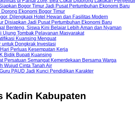
 di Pantai Zore, Bea Cukai Didorong Lakukan Penyelidikan
Bogor Timur Jadi Pusat Pertumbuhan Ekonomi Baru
 Ekonomi Bogor Timur
ngkapi Hotel Hewan dan Fasilitas Modern
pkan Jadi Pusat Pertumbuhan Ekonomi Baru
eng, Siswa Kini Belajar Lebih Aman dan Nyaman
 Tombak Pelayanan Masyarakat
 Kuansing Menguat
ongkrak Investasi
rluas Kesempatan Kerja
upati Kuansing
satuan Semangat Kemerdekaan Bersama Warga
Cinta Tanah Air
UD Jadi Kunci Pendidikan Karakter
s Kadin Kabupaten