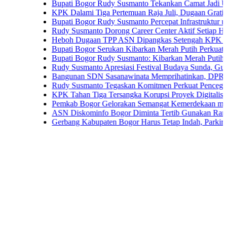
Bupati Bogor Rudy Susmanto Tekankan Camat Jadi Ujung Tom
KPK Dalami Tiga Pertemuan Raja Juli, Dugaan Gratifikasi Ku
Bupati Bogor Rudy Susmanto Percepat Infrastruktur untuk Dong
Rudy Susmanto Dorong Career Center Aktif Setiap Hari Perlu
Heboh Dugaan TPP ASN Dipangkas Setengah KPK Bidik Bupa
Bupati Bogor Serukan Kibarkan Merah Putih Perkuat Persatu
Bupati Bogor Rudy Susmanto: Kibarkan Merah Putih Wujud Ci
Rudy Susmanto Apresiasi Festival Budaya Sunda, Guru PAUD 
Bangunan SDN Sasanawinata Memprihatinkan, DPRD Bogor Tu
Rudy Susmanto Tegaskan Komitmen Perkuat Pencegahan Korup
KPK Tahan Tiga Tersangka Korupsi Proyek Digitalisasi SPBU 
Pemkab Bogor Gelorakan Semangat Kemerdekaan melalui Pem
ASN Diskominfo Bogor Diminta Tertib Gunakan Randis
Gerbang Kabupaten Bogor Harus Tetap Indah, Parkir Liar dan 