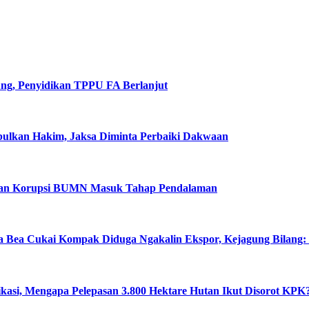
ung, Penyidikan TPPU FA Berlanjut
abulkan Hakim, Jaksa Diminta Perbaiki Dakwaan
ugaan Korupsi BUMN Masuk Tahap Pendalaman
a Bea Cukai Kompak Diduga Ngakalin Ekspor, Kejagung Bilang:
ikasi, Mengapa Pelepasan 3.800 Hektare Hutan Ikut Disorot KPK