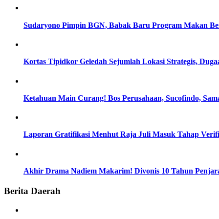
Sudaryono Pimpin BGN, Babak Baru Program Makan Berg
Kortas Tipidkor Geledah Sejumlah Lokasi Strategis, D
Ketahuan Main Curang! Bos Perusahaan, Sucofindo, Sam
Laporan Gratifikasi Menhut Raja Juli Masuk Tahap Verif
Akhir Drama Nadiem Makarim! Divonis 10 Tahun Penjara
Berita Daerah