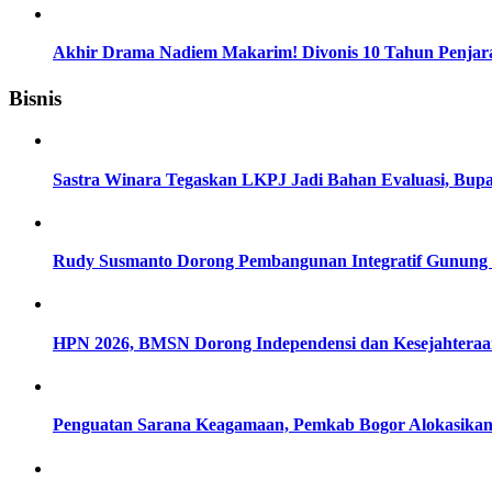
Akhir Drama Nadiem Makarim! Divonis 10 Tahun Penjara
Bisnis
Sastra Winara Tegaskan LKPJ Jadi Bahan Evaluasi, Bup
Rudy Susmanto Dorong Pembangunan Integratif Gunung P
HPN 2026, BMSN Dorong Independensi dan Kesejahteraan 
Penguatan Sarana Keagamaan, Pemkab Bogor Alokasikan 