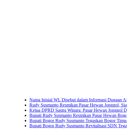
Nama Inisial WL Disebut dalam Informasi Dugaan Aktivitas di
Rudy Susmanto Resmikan Pasar Hewan Jonggol, Siapkan Bogo
Ketua DPRD Sastra Winara: Pasar Hewan Jonggol Dorong Ek
Bupati Rudy Susmanto Resmikan Pasar Hewan Bogor, Dilengka
Bupati Bogor Rudy Susmanto Tegaskan Bogor Timur Disiapka
Bupati Bogor Rudy Susmanto Revitalisasi SDN Tegal Benteng