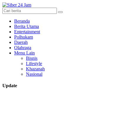
Beranda
Berita Utama
Entertainment
Polhukam
Daerah
Olahraga
Menu Lain
Bisnis
Lifestyle
Khazanah
Nasional
Update