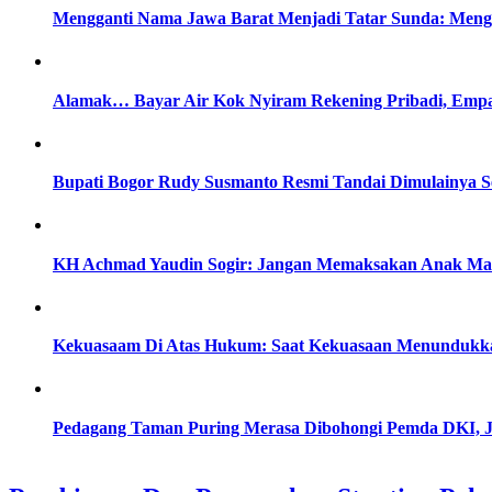
Mengganti Nama Jawa Barat Menjadi Tatar Sunda: Menge
Alamak… Bayar Air Kok Nyiram Rekening Pribadi, Empa
Bupati Bogor Rudy Susmanto Resmi Tandai Dimulainya S
KH Achmad Yaudin Sogir: Jangan Memaksakan Anak Masu
Kekuasaam Di Atas Hukum: Saat Kekuasaan Menundukka
Pedagang Taman Puring Merasa Dibohongi Pemda DKI, J