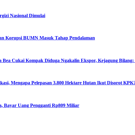
izi Nasional Dimulai
ugaan Korupsi BUMN Masuk Tahap Pendalaman
a Bea Cukai Kompak Diduga Ngakalin Ekspor, Kejagung Bilang:
ikasi, Mengapa Pelepasan 3.800 Hektare Hutan Ikut Disorot KPK
, Bayar Uang Pengganti Rp809 Miliar