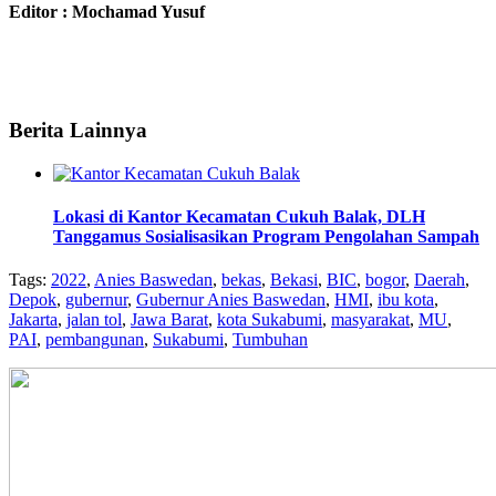
Editor : Mochamad Yusuf
Berita Lainnya
Lokasi di Kantor Kecamatan Cukuh Balak, DLH
Tanggamus Sosialisasikan Program Pengolahan Sampah
Tags:
2022
,
Anies Baswedan
,
bekas
,
Bekasi
,
BIC
,
bogor
,
Daerah
,
Depok
,
gubernur
,
Gubernur Anies Baswedan
,
HMI
,
ibu kota
,
Jakarta
,
jalan tol
,
Jawa Barat
,
kota Sukabumi
,
masyarakat
,
MU
,
PAI
,
pembangunan
,
Sukabumi
,
Tumbuhan