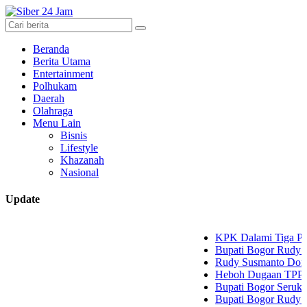
Beranda
Berita Utama
Entertainment
Polhukam
Daerah
Olahraga
Menu Lain
Bisnis
Lifestyle
Khazanah
Nasional
Update
KPK Dalami Tiga Pertemuan Raja
Bupati Bogor Rudy Susmanto Per
Rudy Susmanto Dorong Career Ce
Heboh Dugaan TPP ASN Dipang
Bupati Bogor Serukan Kibarkan
Bupati Bogor Rudy Susmanto: K