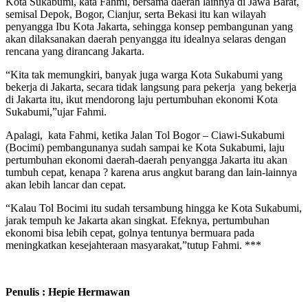
Kota Sukabumi, kata Fahmi, bersama daerah lainnya di Jawa Barat,
semisal Depok, Bogor, Cianjur, serta Bekasi itu kan wilayah
penyangga Ibu Kota Jakarta, sehingga konsep pembangunan yang
akan dilaksanakan daerah penyangga itu idealnya selaras dengan
rencana yang dirancang Jakarta.
“Kita tak memungkiri, banyak juga warga Kota Sukabumi yang
bekerja di Jakarta, secara tidak langsung para pekerja yang bekerja
di Jakarta itu, ikut mendorong laju pertumbuhan ekonomi Kota
Sukabumi,”ujar Fahmi.
Apalagi, kata Fahmi, ketika Jalan Tol Bogor – Ciawi-Sukabumi
(Bocimi) pembangunanya sudah sampai ke Kota Sukabumi, laju
pertumbuhan ekonomi daerah-daerah penyangga Jakarta itu akan
tumbuh cepat, kenapa ? karena arus angkut barang dan lain-lainnya
akan lebih lancar dan cepat.
“Kalau Tol Bocimi itu sudah tersambung hingga ke Kota Sukabumi,
jarak tempuh ke Jakarta akan singkat. Efeknya, pertumbuhan
ekonomi bisa lebih cepat, golnya tentunya bermuara pada
meningkatkan kesejahteraan masyarakat,”tutup Fahmi. ***
Penulis : Hepie Hermawan