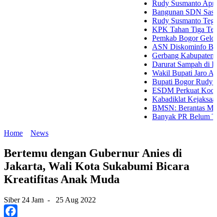
Rudy Susmanto Apresiasi Festi
Bangunan SDN Sasanawinata Me
Rudy Susmanto Tegaskan Komit
KPK Tahan Tiga Tersangka Koru
Pemkab Bogor Gelorakan Seman
ASN Diskominfo Bogor Diminta
Gerbang Kabupaten Bogor Harus 
Darurat Sampah di Kabupaten B
Wakil Bupati Jaro Ade Tinjau P
Bupati Bogor Rudy Susmanto Pr
ESDM Perkuat Koordinasi deng
Kabadiklat Kejaksaan Tekankan
BMSN: Berantas Mafia BBM dan 
Banyak PR Belum Tentu Meningk
Home
News
Bertemu dengan Gubernur Anies di
Jakarta, Wali Kota Sukabumi Bicara
Kreatifitas Anak Muda
Siber 24 Jam
-
25 Aug 2022