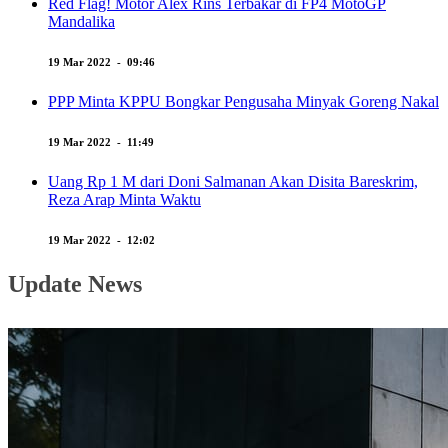
Red Flag! Motor Alex Rins Terbakar di FP4 MotoGP
Mandalika
19 Mar 2022 - 09:46
PPP Minta KPPU Bongkar Pengusaha Minyak Goreng Nakal
19 Mar 2022 - 11:49
Uang Rp 1 M dari Doni Salmanan Akan Disita Bareskrim,
Reza Arap Minta Waktu
19 Mar 2022 - 12:02
Update News