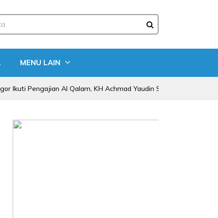
A
MENU LAIN
Pengajian Al Qalam, KH Achmad Yaudin Sogir dan Gus Sholeh Beri Pesan