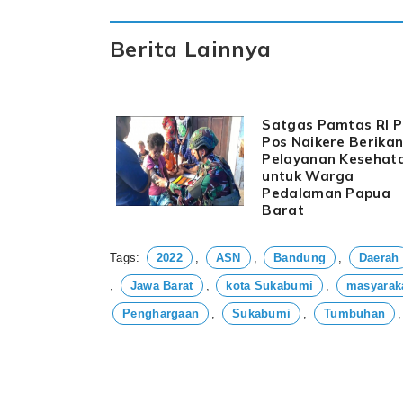
Berita Lainnya
Satgas Pamtas RI 
Pos Naikere Berika
Pelayanan Kesehat
untuk Warga
Pedalaman Papua
Barat
Tags:
2022
,
ASN
,
Bandung
,
Daerah
,
Jawa Barat
,
kota Sukabumi
,
masyarak
Penghargaan
,
Sukabumi
,
Tumbuhan