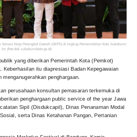
Satuan Kerja Perangkat Daerah (SKPD) di lingkup Pemerintahan Kota Sukabumi
Inc (foto dok sukabumikota.go.id)
publik yang diberikan Pemerintah Kota (Pemkot)
 Keberhasilan itu diapresiasi Badan Kepegawaian
an menganugerahkan penghargaan.
kan perusahaan konsultan pemasaran terkemuka di
erikan penghargaan public service of the year Jawa
atatan Sipil (Disdukcapil), Dinas Penanaman Modal
Sosial, serta Dinas Ketahanan Pangan, Pertanian