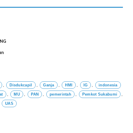
PNG
n
an
,
Disdukcapil
,
Ganja
,
HMI
,
IG
,
indonesia
at
,
MU
,
PAN
,
pemerintah
,
Pemkot Sukabumi
,
,
UAS