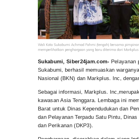
Wali Kota Sukabumi Achmad Fahmi (tengah) bersama pimpinan 
memperlihatkan penghargaan yang baru diterima dari Markplus. 
Sukabumi, Siber24jam.com-
Pelayanan 
Sukabumi, berhasil memuaskan warganya.
Nasional (BKN) dan Markplus. Inc, deng
Sebagai informasi, Markplus. Inc,merupa
kawasan Asia Tenggara. Lembaga ini memb
Barat untuk Dinas Kependudukan dan Penc
dan Pelayanan Terpadu Satu Pintu, Dinas 
dan Perikanan (DKP3).