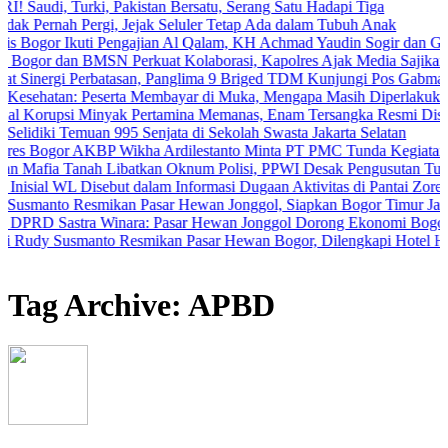
Turki, Pakistan Bersatu, Serang Satu Hadapi Tiga
ah Pergi, Jejak Seluler Tetap Ada dalam Tubuh Anak
 Ikuti Pengajian Al Qalam, KH Achmad Yaudin Sogir dan Gus Sholeh Be
dan BMSN Perkuat Kolaborasi, Kapolres Ajak Media Sajikan Informas
gi Perbatasan, Panglima 9 Briged TDM Kunjungi Pos Gabma Temajuk d
n: Peserta Membayar di Muka, Mengapa Masih Diperlakukan Berbeda
si Minyak Pertamina Memanas, Enam Tersangka Resmi Diseret ke Mej
i Temuan 995 Senjata di Sekolah Swasta Jakarta Selatan
r AKBP Wikha Ardilestanto Minta PT PMC Tunda Kegiatan Demi Ceg
Tanah Libatkan Oknum Polisi, PPWI Desak Pengusutan Tuntas Kasus
L Disebut dalam Informasi Dugaan Aktivitas di Pantai Zore, Bea Cuk
 Resmikan Pasar Hewan Jonggol, Siapkan Bogor Timur Jadi Pusat P
stra Winara: Pasar Hewan Jonggol Dorong Ekonomi Bogor Timur
usmanto Resmikan Pasar Hewan Bogor, Dilengkapi Hotel Hewan dan F
Tag Archive: APBD