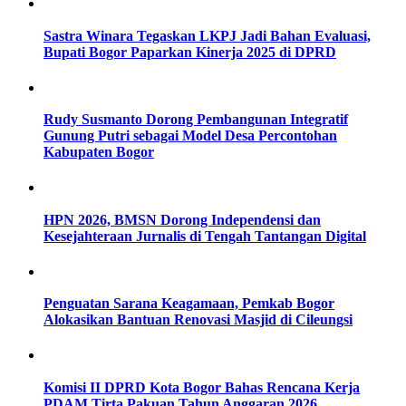
Sastra Winara Tegaskan LKPJ Jadi Bahan Evaluasi,
Bupati Bogor Paparkan Kinerja 2025 di DPRD
Rudy Susmanto Dorong Pembangunan Integratif
Gunung Putri sebagai Model Desa Percontohan
Kabupaten Bogor
HPN 2026, BMSN Dorong Independensi dan
Kesejahteraan Jurnalis di Tengah Tantangan Digital
Penguatan Sarana Keagamaan, Pemkab Bogor
Alokasikan Bantuan Renovasi Masjid di Cileungsi
Komisi II DPRD Kota Bogor Bahas Rencana Kerja
PDAM Tirta Pakuan Tahun Anggaran 2026