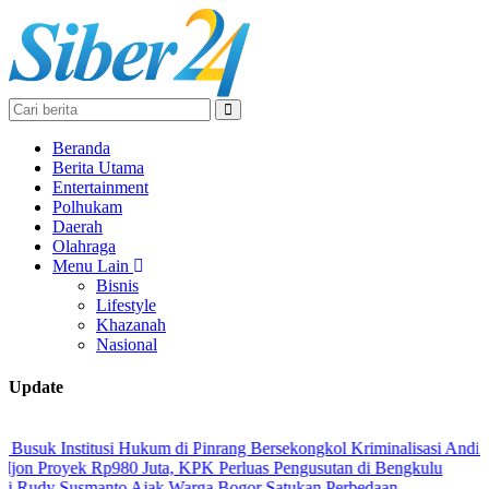
Beranda
Berita Utama
Entertainment
Polhukam
Daerah
Olahraga
Menu Lain
Bisnis
Lifestyle
Khazanah
Nasional
Update
i Hukum di Pinrang Bersekongkol Kriminalisasi Andi Edi Sandy
80 Juta, KPK Perluas Pengusutan di Bengkulu
o Ajak Warga Bogor Satukan Perbedaan