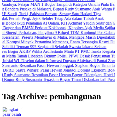
ar MAN 1 Bogor Tampil di Kategori Umum Piala Bank Jakarta
a di Malasari, Bupati Rudy Susmanto Ajak Warga Perkuat Persatuan
 Pakistan Bersatu, Serang Satu Hadapi Tiga
gi, Jejak Seluler Tetap Ada dalam Tubuh Anak
 Pengajian Al Qalam, KH Achmad Yaudin Sogir dan Gus Sholeh Beri Pes
N Perkuat Kolaborasi, Kapolres Ajak Media Sajikan Informasi Akura
batasan, Panglima 9 Briged TDM Kunjungi Pos Gabma Temajuk dan Saj
erta Membayar di Muka, Mengapa Masih Diperlakukan Berbeda?
yak Pertamina Memanas, Enam Tersangka Resmi Diseret ke Meja Hija
n 995 Senjata di Sekolah Swasta Jakarta Selatan
 Wikha Ardilestanto Minta PT PMC Tunda Kegiatan Demi Cegah Ben
Libatkan Oknum Polisi, PPWI Desak Pengusutan Tuntas Kasus Kelua
but dalam Informasi Dugaan Aktivitas di Pantai Zore, Bea Cukai Did
kan Pasar Hewan Jonggol, Siapkan Bogor Timur Jadi Pusat Pertumb
inara: Pasar Hewan Jonggol Dorong Ekonomi Bogor Timur
o Resmikan Pasar Hewan Bogor, Dilengkapi Hotel Hewan dan Fasilit
usmanto Tegaskan Bogor Timur Disiapkan Jadi Pusat Pertumbuhan E
Tag Archive: pembangunan