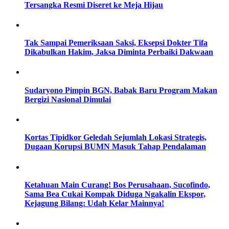
Tersangka Resmi Diseret ke Meja Hijau
Tak Sampai Pemeriksaan Saksi, Eksepsi Dokter Tifa
Dikabulkan Hakim, Jaksa Diminta Perbaiki Dakwaan
Sudaryono Pimpin BGN, Babak Baru Program Makan
Bergizi Nasional Dimulai
Kortas Tipidkor Geledah Sejumlah Lokasi Strategis,
Dugaan Korupsi BUMN Masuk Tahap Pendalaman
Ketahuan Main Curang! Bos Perusahaan, Sucofindo,
Sama Bea Cukai Kompak Diduga Ngakalin Ekspor,
Kejagung Bilang: Udah Kelar Mainnya!