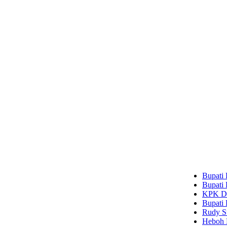
Bupati Bogor Ru
Bupati Bogor R
KPK Dalami Tiga
Bupati Bogor Ru
Rudy Susmanto D
Heboh Dugaan T