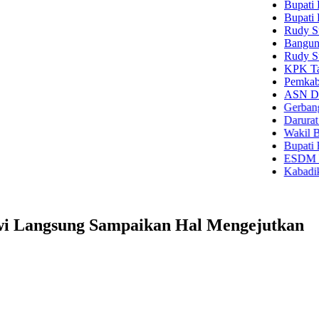
Bupati Bogor Se
Bupati Bogor Ru
Rudy Susmanto A
Bangunan SDN S
Rudy Susmanto 
KPK Tahan Tiga 
Pemkab Bogor G
ASN Diskominfo
Gerbang Kabupat
Darurat Sampah 
Wakil Bupati Ja
Bupati Bogor Ru
ESDM Perkuat K
Kabadiklat Keja
owi Langsung Sampaikan Hal Mengejutkan