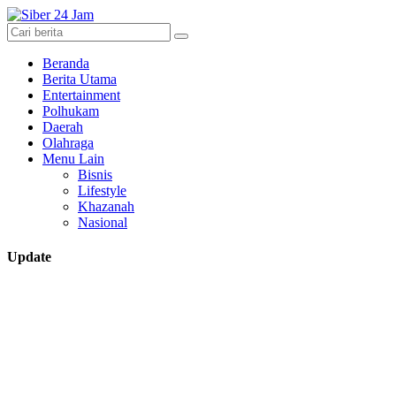
Beranda
Berita Utama
Entertainment
Polhukam
Daerah
Olahraga
Menu Lain
Bisnis
Lifestyle
Khazanah
Nasional
Update