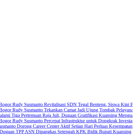
dy Susmanto Revitalisasi SDN Tegal Benteng, Siswa Kini Belajar L
udy Susmanto Tekankan Camat Jadi Ujung Tombak Pelayanan Masyar
 Pertemuan Raja Juli, Dugaan Gratifikasi Kuansing Menguat
dy Susmanto Percepat Infrastruktur untuk Dongkrak Investasi
orong Career Center Aktif Setiap Hari Perluas Kesempatan Kerja
PP ASN Dipangkas Setengah KPK Bidik Bupati Kuansing