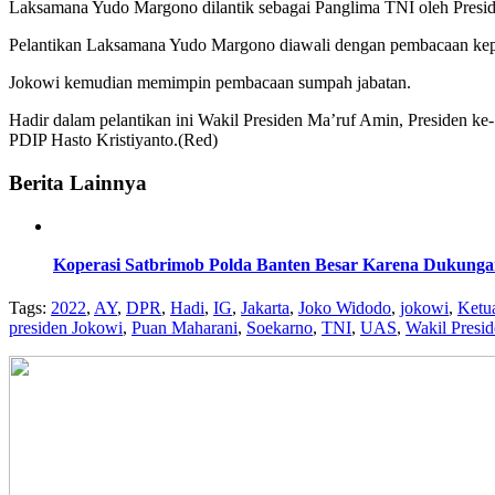
Laksamana Yudo Margono dilantik sebagai Panglima TNI oleh Presiden 
Pelantikan Laksamana Yudo Margono diawali dengan pembacaan kepu
Jokowi kemudian memimpin pembacaan sumpah jabatan.
Hadir dalam pelantikan ini Wakil Presiden Ma’ruf Amin, Presiden
PDIP Hasto Kristiyanto.(Red)
Berita Lainnya
Koperasi Satbrimob Polda Banten Besar Karena Dukung
Tags:
2022
,
AY
,
DPR
,
Hadi
,
IG
,
Jakarta
,
Joko Widodo
,
jokowi
,
Ketu
presiden Jokowi
,
Puan Maharani
,
Soekarno
,
TNI
,
UAS
,
Wakil Presi