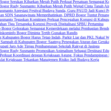
rukan Kibarkan Merah Putih Perkuat Persatuan Semangat Kemerdeka
dy Susmanto: Kibarkan Merah Putih Wujud Cinta Tanah Air
presiasi Festival Budaya Sunda, Guru PAUD Jadi Kunci Pendidikan 
asanawinata Memprihatinkan, DPRD Bogor Tuntut Penanganan Peme
Tegaskan Komitmen Perkuat Pencegahan Korupsi di Kabupaten Bogo
Tersangka Korupsi Proyek Digitalisasi SPBU Pertamina
elorakan Semangat Kemerdekaan melalui Pembagian Bendera Merah 
 Bogor Diminta Tertib Gunakan Randis
en Bogor Harus Tetap Indah, Parkir Liar dan PKL Nakal Wajib Ditert
di Kabupaten Bogor: Saatnya Penegakan Aturan dan Gerakan Bersam
ro Ade Tinjau Pembangunan Sekolah Rakyat di Jasinga
dy Susmanto Promosikan Animalium Sebagai Destinasi Edukasi
oordinasi dengan Kejaksaan Agung, Fokus Pendampingan Hukum Pro
ksaan Tekankan Manajemen Risiko Jadi Budaya Kerja