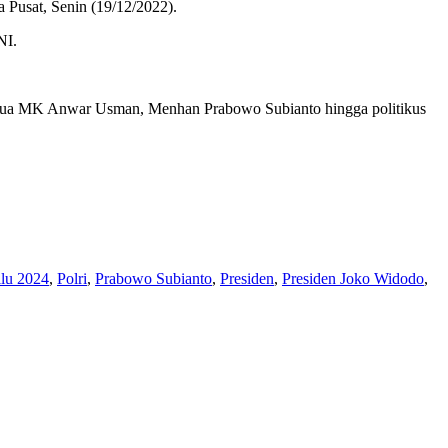
a Pusat, Senin (19/12/2022).
NI.
Ketua MK Anwar Usman, Menhan Prabowo Subianto hingga politikus
lu 2024
,
Polri
,
Prabowo Subianto
,
Presiden
,
Presiden Joko Widodo
,