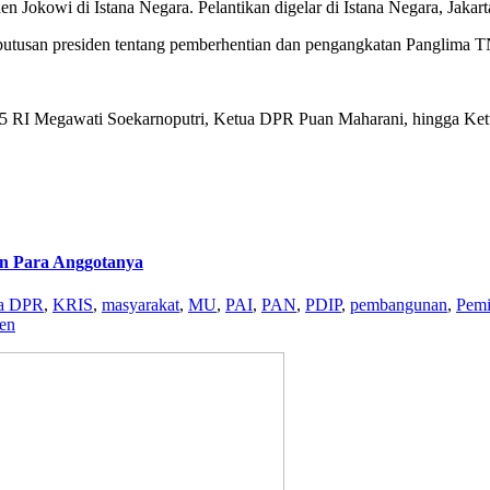
Jokowi di Istana Negara. Pelantikan digelar di Istana Negara, Jakart
tusan presiden tentang pemberhentian dan pengangkatan Panglima T
 ke-5 RI Megawati Soekarnoputri, Ketua DPR Puan Maharani, hingga 
an Para Anggotanya
a DPR
,
KRIS
,
masyarakat
,
MU
,
PAI
,
PAN
,
PDIP
,
pembangunan
,
Pemi
den