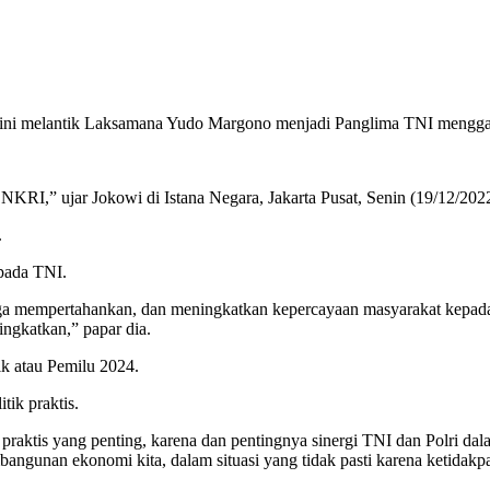
ni melantik Laksamana Yudo Margono menjadi Panglima TNI menggant
KRI,” ujar Jokowi di Istana Negara, Jakarta Pusat, Senin (19/12/2022
.
pada TNI.
ga mempertahankan, dan meningkatkan kepercayaan masyarakat kepada T
ingkatkan,” papar dia.
ik atau Pemilu 2024.
tik praktis.
 praktis yang penting, karena dan pentingnya sinergi TNI dan Polri dala
gunan ekonomi kita, dalam situasi yang tidak pasti karena ketidakpas