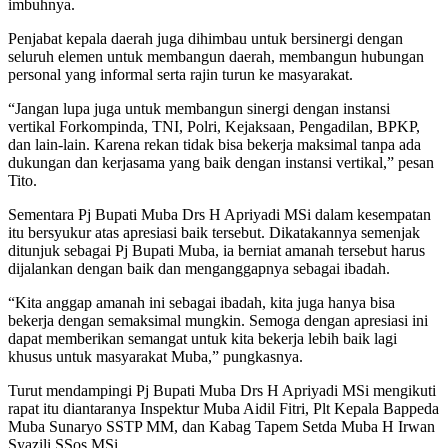
imbuhnya.
Penjabat kepala daerah juga dihimbau untuk bersinergi dengan
seluruh elemen untuk membangun daerah, membangun hubungan
personal yang informal serta rajin turun ke masyarakat.
“Jangan lupa juga untuk membangun sinergi dengan instansi
vertikal Forkompinda, TNI, Polri, Kejaksaan, Pengadilan, BPKP,
dan lain-lain. Karena rekan tidak bisa bekerja maksimal tanpa ada
dukungan dan kerjasama yang baik dengan instansi vertikal,” pesan
Tito.
Sementara Pj Bupati Muba Drs H Apriyadi MSi dalam kesempatan
itu bersyukur atas apresiasi baik tersebut. Dikatakannya semenjak
ditunjuk sebagai Pj Bupati Muba, ia berniat amanah tersebut harus
dijalankan dengan baik dan menganggapnya sebagai ibadah.
“Kita anggap amanah ini sebagai ibadah, kita juga hanya bisa
bekerja dengan semaksimal mungkin. Semoga dengan apresiasi ini
dapat memberikan semangat untuk kita bekerja lebih baik lagi
khusus untuk masyarakat Muba,” pungkasnya.
Turut mendampingi Pj Bupati Muba Drs H Apriyadi MSi mengikuti
rapat itu diantaranya Inspektur Muba Aidil Fitri, Plt Kepala Bappeda
Muba Sunaryo SSTP MM, dan Kabag Tapem Setda Muba H Irwan
Syazili SSos MSi.