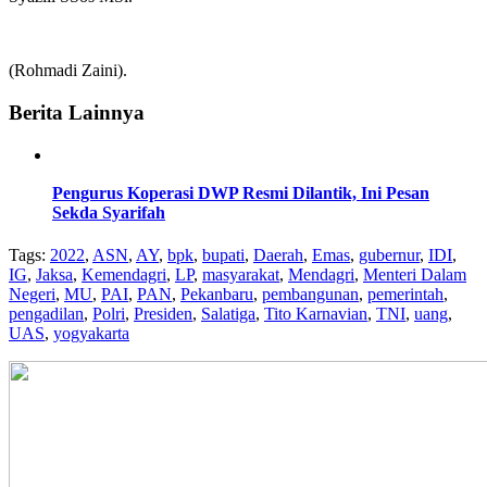
(Rohmadi Zaini).
Berita Lainnya
Pengurus Koperasi DWP Resmi Dilantik, Ini Pesan
Sekda Syarifah
Tags:
2022
,
ASN
,
AY
,
bpk
,
bupati
,
Daerah
,
Emas
,
gubernur
,
IDI
,
IG
,
Jaksa
,
Kemendagri
,
LP
,
masyarakat
,
Mendagri
,
Menteri Dalam
Negeri
,
MU
,
PAI
,
PAN
,
Pekanbaru
,
pembangunan
,
pemerintah
,
pengadilan
,
Polri
,
Presiden
,
Salatiga
,
Tito Karnavian
,
TNI
,
uang
,
UAS
,
yogyakarta