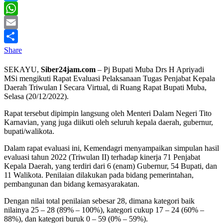
Twitter
WhatsApp
Email
Share
SEKAYU,
Siber24jam.com
– Pj Bupati Muba Drs H Apriyadi
MSi mengikuti Rapat Evaluasi Pelaksanaan Tugas Penjabat Kepala
Daerah Triwulan I Secara Virtual, di Ruang Rapat Bupati Muba,
Selasa (20/12/2022).
Rapat tersebut dipimpin langsung oleh Menteri Dalam Negeri Tito
Karnavian, yang juga diikuti oleh seluruh kepala daerah, gubernur,
bupati/walikota.
Dalam rapat evaluasi ini, Kemendagri menyampaikan simpulan hasil
evaluasi tahun 2022 (Triwulan II) terhadap kinerja 71 Penjabat
Kepala Daerah, yang terdiri dari 6 (enam) Gubernur, 54 Bupati, dan
11 Walikota. Penilaian dilakukan pada bidang pemerintahan,
pembangunan dan bidang kemasyarakatan.
Dengan nilai total penilaian sebesar 28, dimana kategori baik
nilainya 25 – 28 (89% – 100%), kategori cukup 17 – 24 (60% –
88%), dan kategori buruk 0 – 59 (0% – 59%).