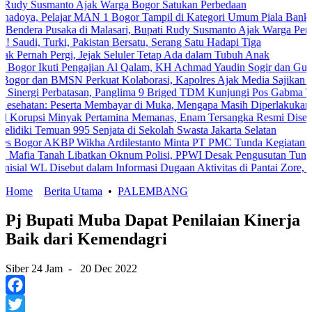
smanto Ajak Warga Bogor Satukan Perbedaan
elajar MAN 1 Bogor Tampil di Kategori Umum Piala Bank Jakarta
Pusaka di Malasari, Bupati Rudy Susmanto Ajak Warga Perkuat Persa
urki, Pakistan Bersatu, Serang Satu Hadapi Tiga
 Pergi, Jejak Seluler Tetap Ada dalam Tubuh Anak
Ikuti Pengajian Al Qalam, KH Achmad Yaudin Sogir dan Gus Sholeh Ber
n BMSN Perkuat Kolaborasi, Kapolres Ajak Media Sajikan Informasi 
 Perbatasan, Panglima 9 Briged TDM Kunjungi Pos Gabma Temajuk da
: Peserta Membayar di Muka, Mengapa Masih Diperlakukan Berbeda?
 Minyak Pertamina Memanas, Enam Tersangka Resmi Diseret ke Meja
Temuan 995 Senjata di Sekolah Swasta Jakarta Selatan
 AKBP Wikha Ardilestanto Minta PT PMC Tunda Kegiatan Demi Cegah
nah Libatkan Oknum Polisi, PPWI Desak Pengusutan Tuntas Kasus K
 Disebut dalam Informasi Dugaan Aktivitas di Pantai Zore, Bea Cuka
Home
Berita Utama
•
PALEMBANG
Pj Bupati Muba Dapat Penilaian Kinerja
Baik dari Kemendagri
Siber 24 Jam
-
20 Dec 2022
Facebook