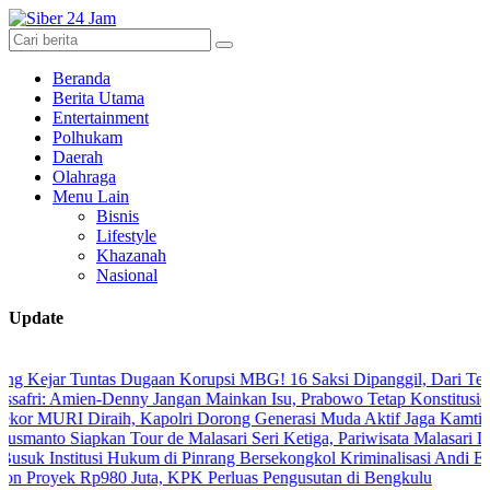
Beranda
Berita Utama
Entertainment
Polhukam
Daerah
Olahraga
Menu Lain
Bisnis
Lifestyle
Khazanah
Nasional
Update
Tuntas Dugaan Korupsi MBG! 16 Saksi Dipanggil, Dari Tenaga Ahli h
mien-Denny Jangan Mainkan Isu, Prabowo Tetap Konstitusional
 Diraih, Kapolri Dorong Generasi Muda Aktif Jaga Kamtibmas Digit
apkan Tour de Malasari Seri Ketiga, Pariwisata Malasari Digenjot
titusi Hukum di Pinrang Bersekongkol Kriminalisasi Andi Edi Sandy
k Rp980 Juta, KPK Perluas Pengusutan di Bengkulu