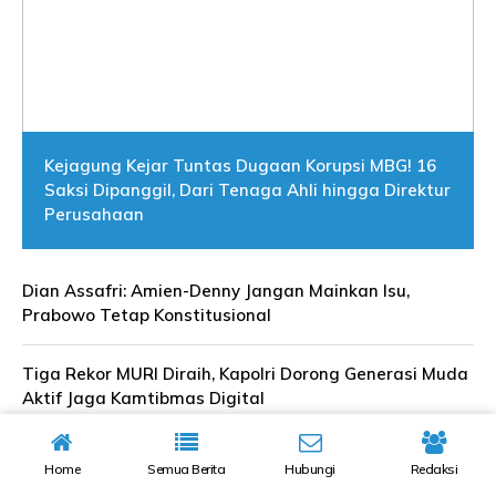
Kejagung Kejar Tuntas Dugaan Korupsi MBG! 16
Saksi Dipanggil, Dari Tenaga Ahli hingga Direktur
Perusahaan
Dian Assafri: Amien-Denny Jangan Mainkan Isu,
Prabowo Tetap Konstitusional
Tiga Rekor MURI Diraih, Kapolri Dorong Generasi Muda
Aktif Jaga Kamtibmas Digital
Rudy Susmanto Siapkan Tour de Malasari Seri Ketiga,
Home
Semua Berita
Hubungi
Redaksi
Pariwisata Malasari Digenjot