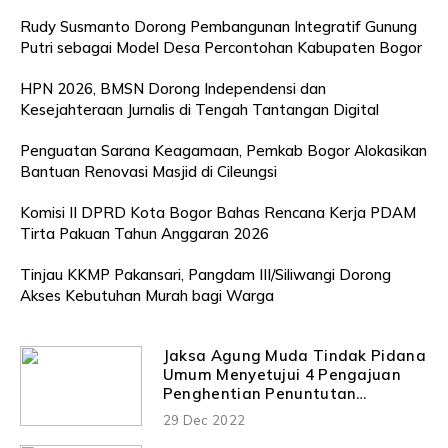
Rudy Susmanto Dorong Pembangunan Integratif Gunung
Putri sebagai Model Desa Percontohan Kabupaten Bogor
HPN 2026, BMSN Dorong Independensi dan
Kesejahteraan Jurnalis di Tengah Tantangan Digital
Penguatan Sarana Keagamaan, Pemkab Bogor Alokasikan
Bantuan Renovasi Masjid di Cileungsi
Komisi II DPRD Kota Bogor Bahas Rencana Kerja PDAM
Tirta Pakuan Tahun Anggaran 2026
Tinjau KKMP Pakansari, Pangdam III/Siliwangi Dorong
Akses Kebutuhan Murah bagi Warga
Jaksa Agung Muda Tindak Pidana
Umum Menyetujui 4 Pengajuan
Penghentian Penuntutan
Berdasarkan Restorative Justice
29 Dec 2022