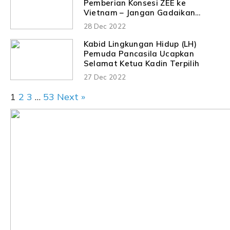
Pemberian Konsesi ZEE ke
Vietnam – Jangan Gadaikan
Kedaulatan dan Sumber Daya
28 Dec 2022
Alam NKRI
Kabid Lingkungan Hidup (LH)
Pemuda Pancasila Ucapkan
Selamat Ketua Kadin Terpilih
27 Dec 2022
1
2
3
…
53
Next »