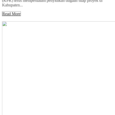
(KPK) terus memperdalam penyidikan dugaan suap proyek di
Kabupaten...
Read More