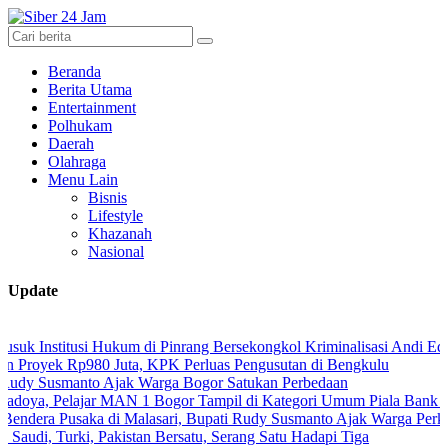
Beranda
Berita Utama
Entertainment
Polhukam
Daerah
Olahraga
Menu Lain
Bisnis
Lifestyle
Khazanah
Nasional
Update
si Hukum di Pinrang Bersekongkol Kriminalisasi Andi Edi Sandy
980 Juta, KPK Perluas Pengusutan di Bengkulu
to Ajak Warga Bogor Satukan Perbedaan
jar MAN 1 Bogor Tampil di Kategori Umum Piala Bank Jakarta
ka di Malasari, Bupati Rudy Susmanto Ajak Warga Perkuat Persatuan
, Pakistan Bersatu, Serang Satu Hadapi Tiga