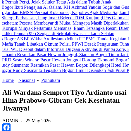
rgi, Jejak Seluler Tetap Ada dalam Tubuh Anak
i Pengajian Al Qalam, KH Achmad Yaudin Sogir dan Gus Sholeh Beri Pe
SN Perkuat Kolaborasi, Kapolres Ajak Media Sajikan Informasi Akur
batasan, Panglima 9 Briged TDM Kunjungi Pos Gabma Temajuk dan Sa
serta Membayar di Muka, Mengapa Masih Diperlakukan Berbeda?
nyak Pertamina Memanas, Enam Tersangka Resmi Diseret ke Meja Hij
an 995 Senjata di Sekolah Swasta Jakarta Selatan
P Wikha Ardilestanto Minta PT PMC Tunda Kegiatan Demi Cegah Be
 Libatkan Oknum Polisi, PPWI Desak Pengusutan Tuntas Kasus Kelu
ebut dalam Informasi Dugaan Aktivitas di Pantai Zore, Bea Cukai Di
ikan Pasar Hewan Jonggol, Siapkan Bogor Timur Jadi Pusat Pertum
Winara: Pasar Hewan Jonggol Dorong Ekonomi Bogor Timur
to Resmikan Pasar Hewan Bogor, Dilengkapi Hotel Hewan dan Fasili
Susmanto Tegaskan Bogor Timur Disiapkan Jadi Pusat Pertumbuhan 
Home
Nasional
•
Polhukam
Ali Wardana Semprot Tiyo Ardianto usai
Hina Prabowo-Gibran: Cek Kesehatan
Jiwanya!
ADMIN
-
25 May 2026