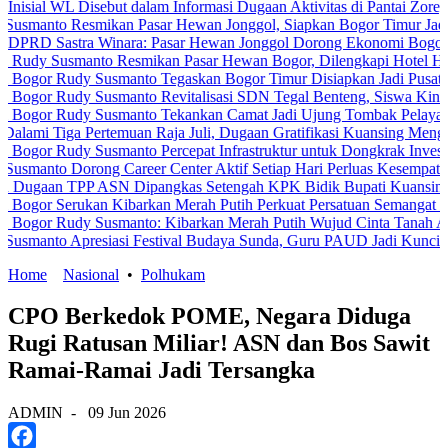
L Disebut dalam Informasi Dugaan Aktivitas di Pantai Zore, Bea Cuk
 Resmikan Pasar Hewan Jonggol, Siapkan Bogor Timur Jadi Pusat P
stra Winara: Pasar Hewan Jonggol Dorong Ekonomi Bogor Timur
usmanto Resmikan Pasar Hewan Bogor, Dilengkapi Hotel Hewan dan F
Rudy Susmanto Tegaskan Bogor Timur Disiapkan Jadi Pusat Pertumb
Rudy Susmanto Revitalisasi SDN Tegal Benteng, Siswa Kini Belajar
Rudy Susmanto Tekankan Camat Jadi Ujung Tombak Pelayanan Masya
a Pertemuan Raja Juli, Dugaan Gratifikasi Kuansing Menguat
udy Susmanto Percepat Infrastruktur untuk Dongkrak Investasi
Dorong Career Center Aktif Setiap Hari Perluas Kesempatan Kerja
TPP ASN Dipangkas Setengah KPK Bidik Bupati Kuansing
Serukan Kibarkan Merah Putih Perkuat Persatuan Semangat Kemerdek
Rudy Susmanto: Kibarkan Merah Putih Wujud Cinta Tanah Air
 Apresiasi Festival Budaya Sunda, Guru PAUD Jadi Kunci Pendidikan
Home
Nasional
•
Polhukam
CPO Berkedok POME, Negara Diduga
Rugi Ratusan Miliar! ASN dan Bos Sawit
Ramai-Ramai Jadi Tersangka
ADMIN
-
09 Jun 2026