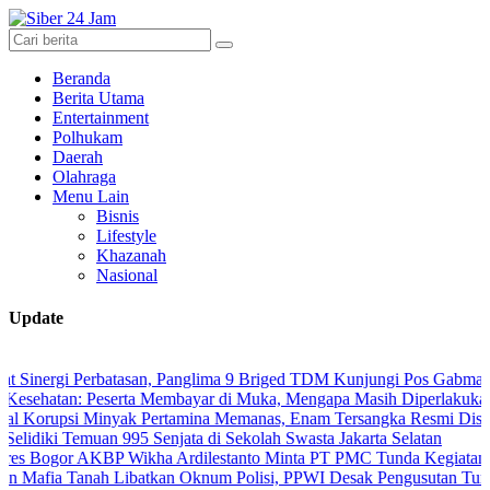
Beranda
Berita Utama
Entertainment
Polhukam
Daerah
Olahraga
Menu Lain
Bisnis
Lifestyle
Khazanah
Nasional
Update
gi Perbatasan, Panglima 9 Briged TDM Kunjungi Pos Gabma Temajuk d
n: Peserta Membayar di Muka, Mengapa Masih Diperlakukan Berbeda
si Minyak Pertamina Memanas, Enam Tersangka Resmi Diseret ke Mej
 Temuan 995 Senjata di Sekolah Swasta Jakarta Selatan
r AKBP Wikha Ardilestanto Minta PT PMC Tunda Kegiatan Demi Ceg
Tanah Libatkan Oknum Polisi, PPWI Desak Pengusutan Tuntas Kasus