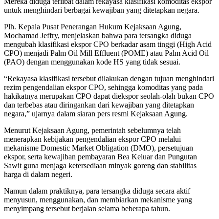
Mereka diduga terlibat dalam rekayasa klasifikasi komoditas ekspor
untuk menghindari berbagai kewajiban yang ditetapkan negara.
Plh. Kepala Pusat Penerangan Hukum Kejaksaan Agung,
Mochamad Jeffry, menjelaskan bahwa para tersangka diduga
mengubah klasifikasi ekspor CPO berkadar asam tinggi (High Acid
CPO) menjadi Palm Oil Mill Effluent (POME) atau Palm Acid Oil
(PAO) dengan menggunakan kode HS yang tidak sesuai.
“Rekayasa klasifikasi tersebut dilakukan dengan tujuan menghindari
rezim pengendalian ekspor CPO, sehingga komoditas yang pada
hakikatnya merupakan CPO dapat diekspor seolah-olah bukan CPO
dan terbebas atau diringankan dari kewajiban yang ditetapkan
negara,” ujarnya dalam siaran pers resmi Kejaksaan Agung.
Menurut Kejaksaan Agung, pemerintah sebelumnya telah
menerapkan kebijakan pengendalian ekspor CPO melalui
mekanisme Domestic Market Obligation (DMO), persetujuan
ekspor, serta kewajiban pembayaran Bea Keluar dan Pungutan
Sawit guna menjaga ketersediaan minyak goreng dan stabilitas
harga di dalam negeri.
Namun dalam praktiknya, para tersangka diduga secara aktif
menyusun, menggunakan, dan membiarkan mekanisme yang
menyimpang tersebut berjalan selama beberapa tahun.