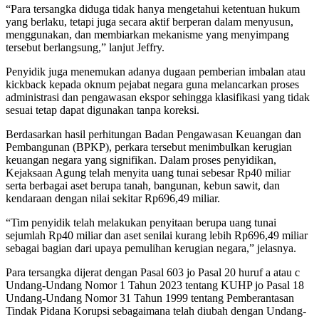
“Para tersangka diduga tidak hanya mengetahui ketentuan hukum
yang berlaku, tetapi juga secara aktif berperan dalam menyusun,
menggunakan, dan membiarkan mekanisme yang menyimpang
tersebut berlangsung,” lanjut Jeffry.
Penyidik juga menemukan adanya dugaan pemberian imbalan atau
kickback kepada oknum pejabat negara guna melancarkan proses
administrasi dan pengawasan ekspor sehingga klasifikasi yang tidak
sesuai tetap dapat digunakan tanpa koreksi.
Berdasarkan hasil perhitungan Badan Pengawasan Keuangan dan
Pembangunan (BPKP), perkara tersebut menimbulkan kerugian
keuangan negara yang signifikan. Dalam proses penyidikan,
Kejaksaan Agung telah menyita uang tunai sebesar Rp40 miliar
serta berbagai aset berupa tanah, bangunan, kebun sawit, dan
kendaraan dengan nilai sekitar Rp696,49 miliar.
“Tim penyidik telah melakukan penyitaan berupa uang tunai
sejumlah Rp40 miliar dan aset senilai kurang lebih Rp696,49 miliar
sebagai bagian dari upaya pemulihan kerugian negara,” jelasnya.
Para tersangka dijerat dengan Pasal 603 jo Pasal 20 huruf a atau c
Undang-Undang Nomor 1 Tahun 2023 tentang KUHP jo Pasal 18
Undang-Undang Nomor 31 Tahun 1999 tentang Pemberantasan
Tindak Pidana Korupsi sebagaimana telah diubah dengan Undang-