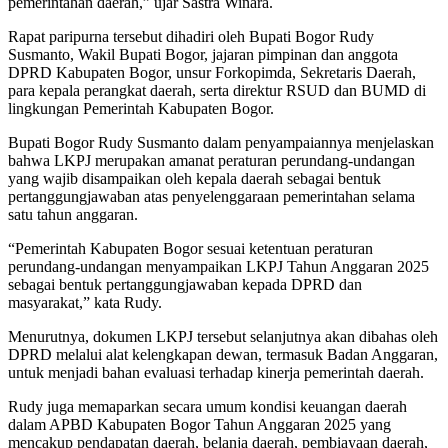
pemerintahan daerah,” ujar Sastra Winara.
Rapat paripurna tersebut dihadiri oleh Bupati Bogor Rudy
Susmanto, Wakil Bupati Bogor, jajaran pimpinan dan anggota
DPRD Kabupaten Bogor, unsur Forkopimda, Sekretaris Daerah,
para kepala perangkat daerah, serta direktur RSUD dan BUMD di
lingkungan Pemerintah Kabupaten Bogor.
Bupati Bogor Rudy Susmanto dalam penyampaiannya menjelaskan
bahwa LKPJ merupakan amanat peraturan perundang-undangan
yang wajib disampaikan oleh kepala daerah sebagai bentuk
pertanggungjawaban atas penyelenggaraan pemerintahan selama
satu tahun anggaran.
“Pemerintah Kabupaten Bogor sesuai ketentuan peraturan
perundang-undangan menyampaikan LKPJ Tahun Anggaran 2025
sebagai bentuk pertanggungjawaban kepada DPRD dan
masyarakat,” kata Rudy.
Menurutnya, dokumen LKPJ tersebut selanjutnya akan dibahas oleh
DPRD melalui alat kelengkapan dewan, termasuk Badan Anggaran,
untuk menjadi bahan evaluasi terhadap kinerja pemerintah daerah.
Rudy juga memaparkan secara umum kondisi keuangan daerah
dalam APBD Kabupaten Bogor Tahun Anggaran 2025 yang
mencakup pendapatan daerah, belanja daerah, pembiayaan daerah,