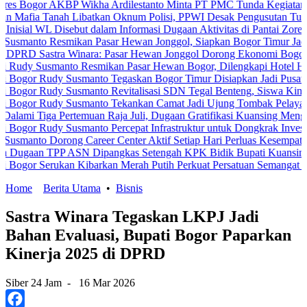
r AKBP Wikha Ardilestanto Minta PT PMC Tunda Kegiatan Demi Cega
Tanah Libatkan Oknum Polisi, PPWI Desak Pengusutan Tuntas Kasus
L Disebut dalam Informasi Dugaan Aktivitas di Pantai Zore, Bea Cuk
 Resmikan Pasar Hewan Jonggol, Siapkan Bogor Timur Jadi Pusat P
stra Winara: Pasar Hewan Jonggol Dorong Ekonomi Bogor Timur
smanto Resmikan Pasar Hewan Bogor, Dilengkapi Hotel Hewan dan F
Rudy Susmanto Tegaskan Bogor Timur Disiapkan Jadi Pusat Pertumb
udy Susmanto Revitalisasi SDN Tegal Benteng, Siswa Kini Belajar
Rudy Susmanto Tekankan Camat Jadi Ujung Tombak Pelayanan Masya
a Pertemuan Raja Juli, Dugaan Gratifikasi Kuansing Menguat
udy Susmanto Percepat Infrastruktur untuk Dongkrak Investasi
Dorong Career Center Aktif Setiap Hari Perluas Kesempatan Kerja
TPP ASN Dipangkas Setengah KPK Bidik Bupati Kuansing
Serukan Kibarkan Merah Putih Perkuat Persatuan Semangat Kemerdek
Home
Berita Utama
•
Bisnis
Sastra Winara Tegaskan LKPJ Jadi
Bahan Evaluasi, Bupati Bogor Paparkan
Kinerja 2025 di DPRD
Siber 24 Jam
-
16 Mar 2026