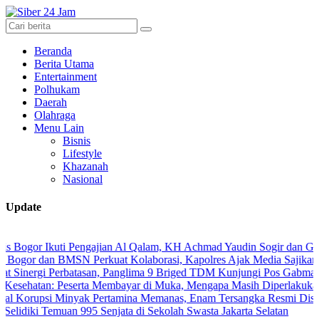
Beranda
Berita Utama
Entertainment
Polhukam
Daerah
Olahraga
Menu Lain
Bisnis
Lifestyle
Khazanah
Nasional
Update
 Ikuti Pengajian Al Qalam, KH Achmad Yaudin Sogir dan Gus Sholeh Be
an BMSN Perkuat Kolaborasi, Kapolres Ajak Media Sajikan Informasi
i Perbatasan, Panglima 9 Briged TDM Kunjungi Pos Gabma Temajuk d
n: Peserta Membayar di Muka, Mengapa Masih Diperlakukan Berbeda
i Minyak Pertamina Memanas, Enam Tersangka Resmi Diseret ke Mej
 Temuan 995 Senjata di Sekolah Swasta Jakarta Selatan