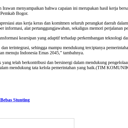
 Irawan menyampaikan bahwa capaian ini merupakan hasil kerja bers
 Pemkab Bogor.
resiasi atas kerja keras dan komitmen seluruh perangkat daerah dala
ber informasi, alat pertanggungjawaban, sekaligus memori perjalanan
formasi kearsipan yang adaptif terhadap perkembangan teknologi da
, dan terintegrasi, sehingga mampu mendukung terciptanya pemerintahan
sipan menuju Indonesia Emas 2045,” tambahnya.
yang telah berkontribusi dan bersinergi dalam mendukung pengelolaan
enting dalam mendukung tata kelola pemerintahan yang baik.(T
Bebas Stunting