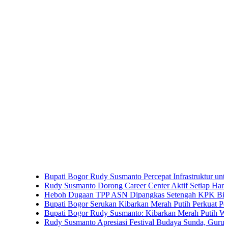
Bupati Bogor Rudy Susmanto Percepat Infrastruktur untuk Dongkr
Rudy Susmanto Dorong Career Center Aktif Setiap Hari Perluas 
Heboh Dugaan TPP ASN Dipangkas Setengah KPK Bidik Bupati
Bupati Bogor Serukan Kibarkan Merah Putih Perkuat Persatuan
Bupati Bogor Rudy Susmanto: Kibarkan Merah Putih Wujud Cint
Rudy Susmanto Apresiasi Festival Budaya Sunda, Guru PAUD Jad