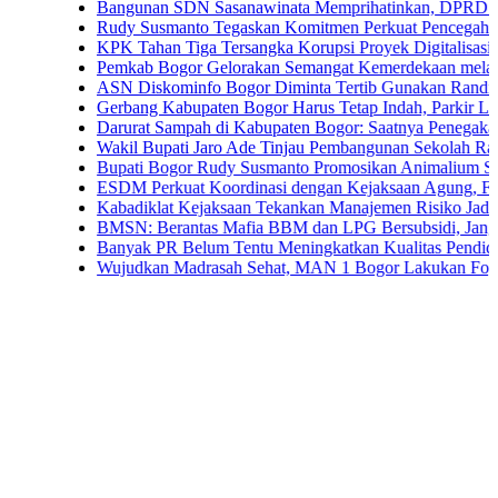
Bangunan SDN Sasanawinata Memprihatinkan, DPRD Bogor Tunt
Rudy Susmanto Tegaskan Komitmen Perkuat Pencegahan Korupsi
KPK Tahan Tiga Tersangka Korupsi Proyek Digitalisasi SPBU Pe
Pemkab Bogor Gelorakan Semangat Kemerdekaan melalui Pembag
ASN Diskominfo Bogor Diminta Tertib Gunakan Randis
Gerbang Kabupaten Bogor Harus Tetap Indah, Parkir Liar dan PK
Darurat Sampah di Kabupaten Bogor: Saatnya Penegakan Aturan
Wakil Bupati Jaro Ade Tinjau Pembangunan Sekolah Rakyat di Ja
Bupati Bogor Rudy Susmanto Promosikan Animalium Sebagai Des
ESDM Perkuat Koordinasi dengan Kejaksaan Agung, Fokus Pend
Kabadiklat Kejaksaan Tekankan Manajemen Risiko Jadi Budaya 
BMSN: Berantas Mafia BBM dan LPG Bersubsidi, Jangan Tebang
Banyak PR Belum Tentu Meningkatkan Kualitas Pendidikan
Wujudkan Madrasah Sehat, MAN 1 Bogor Lakukan Fogging Men