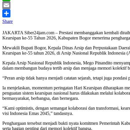
WhatsApp
Email
Share
JAKARTA Siber24jam.com – Prestasi membanggakan kembali diraih 
Kearsipan ke-55 Tahun 2026, Kabupaten Bogor menerima penghargaa
Mewakili Bupati Bogor, Kepala Dinas Arsip dan Perpustakaan Daer
Kearsipan ke-55 tahun 2026, di Arsip Nasional Republik Indonesia (
Kepala Arsip Nasional Republik Indonesia, Mego Pinandito menyampaik
dalam membangun budaya tertib arsip dan menjaga memori kolektif b
“Peran arsip tidak hanya menjadi catatan sejarah, tetapi juga pondas
Ia menjelaskan, momentum peringatan Hari Kearsipan diharapkan me
penguatan sistem kearsipan nasional harus dilakukan melalui kolabo
bermasyarakat, berbangsa, dan bernegara.
“Kami optimistis, dengan semangat kolaborasi dan transformasi, kea
visi Indonesia Emas 2045,” tandasnya.
Penghargaan tersebut menjadi bukti nyata komitmen Pemerintah Kabup
serta bagian penting dari memori kolektif bangsa.