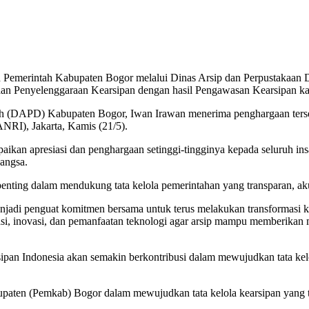
Pemerintah Kabupaten Bogor melalui Dinas Arsip dan Perpustakaan 
n Penyelenggaraan Kearsipan dengan hasil Pengawasan Kearsipan ka
ah (DAPD) Kabupaten Bogor, Iwan Irawan menerima penghargaan terse
ANRI), Jakarta, Kamis (21/5).
an apresiasi dan penghargaan setinggi-tingginya kepada seluruh insan 
angsa.
i penting dalam mendukung tata kelola pemerintahan yang transparan, ak
njadi penguat komitmen bersama untuk terus melakukan transformasi 
rasi, inovasi, dan pemanfaatan teknologi agar arsip mampu memberikan
rsipan Indonesia akan semakin berkontribusi dalam mewujudkan tata k
aten (Pemkab) Bogor dalam mewujudkan tata kelola kearsipan yang ter