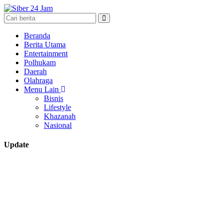
Beranda
Berita Utama
Entertainment
Polhukam
Daerah
Olahraga
Menu Lain
Bisnis
Lifestyle
Khazanah
Nasional
Update