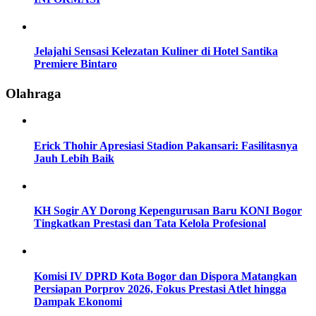
Jelajahi Sensasi Kelezatan Kuliner di Hotel Santika
Premiere Bintaro
Olahraga
Erick Thohir Apresiasi Stadion Pakansari: Fasilitasnya
Jauh Lebih Baik
KH Sogir AY Dorong Kepengurusan Baru KONI Bogor
Tingkatkan Prestasi dan Tata Kelola Profesional
Komisi IV DPRD Kota Bogor dan Dispora Matangkan
Persiapan Porprov 2026, Fokus Prestasi Atlet hingga
Dampak Ekonomi