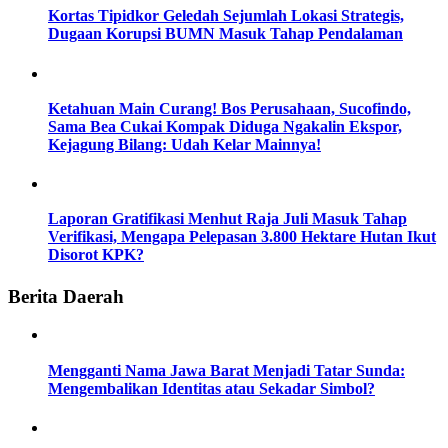
Kortas Tipidkor Geledah Sejumlah Lokasi Strategis,
Dugaan Korupsi BUMN Masuk Tahap Pendalaman
Ketahuan Main Curang! Bos Perusahaan, Sucofindo,
Sama Bea Cukai Kompak Diduga Ngakalin Ekspor,
Kejagung Bilang: Udah Kelar Mainnya!
Laporan Gratifikasi Menhut Raja Juli Masuk Tahap
Verifikasi, Mengapa Pelepasan 3.800 Hektare Hutan Ikut
Disorot KPK?
Berita Daerah
Mengganti Nama Jawa Barat Menjadi Tatar Sunda:
Mengembalikan Identitas atau Sekadar Simbol?