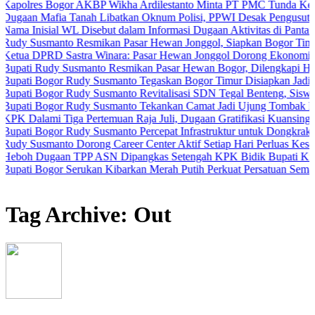
 Bogor AKBP Wikha Ardilestanto Minta PT PMC Tunda Kegiatan Dem
afia Tanah Libatkan Oknum Polisi, PPWI Desak Pengusutan Tuntas 
ial WL Disebut dalam Informasi Dugaan Aktivitas di Pantai Zore, Be
manto Resmikan Pasar Hewan Jonggol, Siapkan Bogor Timur Jadi Pu
RD Sastra Winara: Pasar Hewan Jonggol Dorong Ekonomi Bogor Ti
udy Susmanto Resmikan Pasar Hewan Bogor, Dilengkapi Hotel Hewan 
ogor Rudy Susmanto Tegaskan Bogor Timur Disiapkan Jadi Pusat Pe
ogor Rudy Susmanto Revitalisasi SDN Tegal Benteng, Siswa Kini Be
ogor Rudy Susmanto Tekankan Camat Jadi Ujung Tombak Pelayanan 
mi Tiga Pertemuan Raja Juli, Dugaan Gratifikasi Kuansing Menguat
gor Rudy Susmanto Percepat Infrastruktur untuk Dongkrak Investasi
manto Dorong Career Center Aktif Setiap Hari Perluas Kesempatan Ke
gaan TPP ASN Dipangkas Setengah KPK Bidik Bupati Kuansing
ogor Serukan Kibarkan Merah Putih Perkuat Persatuan Semangat Ke
Tag Archive: Out