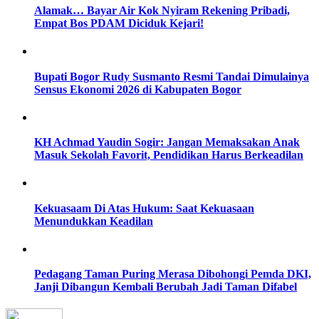
Alamak… Bayar Air Kok Nyiram Rekening Pribadi,
Empat Bos PDAM Diciduk Kejari!
Bupati Bogor Rudy Susmanto Resmi Tandai Dimulainya
Sensus Ekonomi 2026 di Kabupaten Bogor
KH Achmad Yaudin Sogir: Jangan Memaksakan Anak
Masuk Sekolah Favorit, Pendidikan Harus Berkeadilan
Kekuasaam Di Atas Hukum: Saat Kekuasaan
Menundukkan Keadilan
Pedagang Taman Puring Merasa Dibohongi Pemda DKI,
Janji Dibangun Kembali Berubah Jadi Taman Difabel