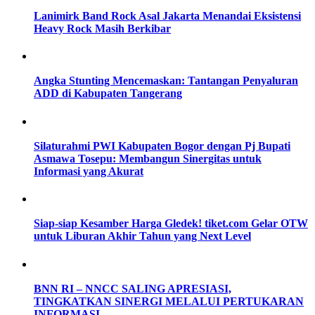
Lanimirk Band Rock Asal Jakarta Menandai Eksistensi
Heavy Rock Masih Berkibar
Angka Stunting Mencemaskan: Tantangan Penyaluran
ADD di Kabupaten Tangerang
Silaturahmi PWI Kabupaten Bogor dengan Pj Bupati
Asmawa Tosepu: Membangun Sinergitas untuk
Informasi yang Akurat
Siap-siap Kesamber Harga Gledek! tiket.com Gelar OTW
untuk Liburan Akhir Tahun yang Next Level
BNN RI – NNCC SALING APRESIASI,
TINGKATKAN SINERGI MELALUI PERTUKARAN
INFORMASI