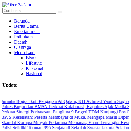
Beranda
Berita Utama
Entertainment
Polhukam
Daerah
Olahraga
Menu Lain
Bisnis
Lifestyle
Khazanah
Nasional
Update
Bogor Ikuti Pengajian Al Qalam, KH Achmad Yaudin Sogir dan Gus Sho
ogor dan BMSN Perkuat Kolaborasi, Kapolres Ajak Media Sajikan Inf
Sinergi Perbatasan, Panglima 9 Briged TDM Kunjungi Pos Gabma Tem
ehatan: Peserta Membayar di Muka, Mengapa Masih Diperlakukan Be
Korupsi Minyak Pertamina Memanas, Enam Tersangka Resmi Diseret k
lidiki Temuan 995 Senjata di Sekolah Swasta Jakarta Selatan