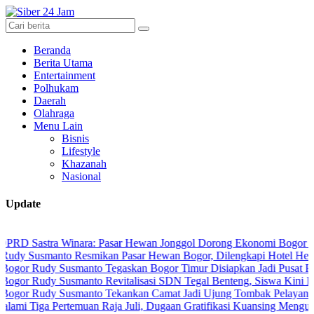
Beranda
Berita Utama
Entertainment
Polhukam
Daerah
Olahraga
Menu Lain
Bisnis
Lifestyle
Khazanah
Nasional
Update
tra Winara: Pasar Hewan Jonggol Dorong Ekonomi Bogor Timur
manto Resmikan Pasar Hewan Bogor, Dilengkapi Hotel Hewan dan Fa
dy Susmanto Tegaskan Bogor Timur Disiapkan Jadi Pusat Pertumbuh
dy Susmanto Revitalisasi SDN Tegal Benteng, Siswa Kini Belajar L
dy Susmanto Tekankan Camat Jadi Ujung Tombak Pelayanan Masyara
 Pertemuan Raja Juli, Dugaan Gratifikasi Kuansing Menguat