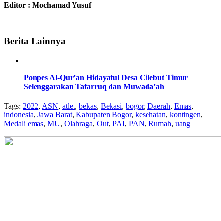
Editor : Mochamad Yusuf
Berita Lainnya
Ponpes Al-Qur’an Hidayatul Desa Cilebut Timur
Selenggarakan Tafarruq dan Muwada’ah
Tags:
2022
,
ASN
,
atlet
,
bekas
,
Bekasi
,
bogor
,
Daerah
,
Emas
,
indonesia
,
Jawa Barat
,
Kabupaten Bogor
,
kesehatan
,
kontingen
,
Medali emas
,
MU
,
Olahraga
,
Out
,
PAI
,
PAN
,
Rumah
,
uang