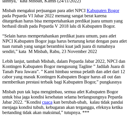
lainnya,” kata Misbah, Kamis (24/11/2022)
Misbah mengakui perjuangan para atlet NPCI
Kabupaten Bogor
pada Peparda VI Jabar 2022 memang sangat berat karena
ditargetkan harus bisa mempertahankan predikat juara umum yang
berhasil diraih pada Peparda V 2018 lalu di Kabupaten Bogor.
“Selain harus mempertahankan predikat juara umum, para atlet
NPCI Kabupaten Bogor juga harus bertarung ketat dengan para atlet
tuan rumah yang sangat berambisi kuat jadi juara di rumahnya
sendiri,” kata M Misbah, Rabu, 23 November 2022
Lebih lanjut, tambah Misbah, dalam Peparda Jabar 2022, NPCI dan
Kontingen Kabupaten Bogor mengusung Tagline ” Jadilah Juara di
Tanah Para Jawara”. ” Kami himbau semua pelatih dan atlet dari 12
cabor yang masuk Kontingen Kabupaten Bogor harus all out dan
memberikan prestasi terbaik bagi Kabupaten Bogor,” pungkasnya
Misbah pun tak lupa mengimbau, semua atlet Kabupaten Bogor
untuk bisa jaga kondisi kesehatan selama berlangsungnya Peparda
Jabar 2022. “Kondisi
cuaca
kan berubah-ubah, kalau tidak pandai
menjaga kondisi tubuh, kebugaran akan terganggu, efeknya ketika
bertanding tidak akan maksimal,” tutupnya. ***