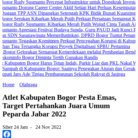
y Susmanto Percepat Infrastruktur untuk Dongkrak Investasi
orong Career Center Aktif Setiap Hari Perluas Kesempatan Kerja
PP ASN Dipangkas Setengah KPK Bidik Bupati Kuansing
rukan Kibarkan Merah Putih Perkuat Persatuan Semangat Kemerdeka
dy Susmanto: Kibarkan Merah Putih Wujud Cinta Tanah Air
presiasi Festival Budaya Sunda, Guru PAUD Jadi Kunci Pendidikan 
asanawinata Memprihatinkan, DPRD Bogor Tuntut Penanganan Pemer
Tegaskan Komitmen Perkuat Pencegahan Korupsi di Kabupaten Bogor
Tersangka Korupsi Proyek Digitalisasi SPBU Pertamina
elorakan Semangat Kemerdekaan melalui Pembagian Bendera Merah 
 Bogor Diminta Tertib Gunakan Randis
en Bogor Harus Tetap Indah, Parkir Liar dan PKL Nakal Wajib Ditert
di Kabupaten Bogor: Saatnya Penegakan Aturan dan Gerakan Bersam
ro Ade Tinjau Pembangunan Sekolah Rakyat di Jasinga
Home
Olahraga
Atlet Kabupaten Bogor Pesta Emas,
Target Pertahankan Juara Umum
Peparda Jabar 2022
Siber 24 Jam
-
24 Nov 2022