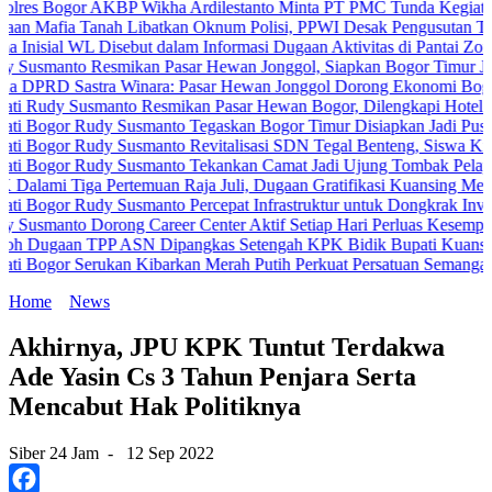
or AKBP Wikha Ardilestanto Minta PT PMC Tunda Kegiatan Demi Ce
 Tanah Libatkan Oknum Polisi, PPWI Desak Pengusutan Tuntas Kasu
 WL Disebut dalam Informasi Dugaan Aktivitas di Pantai Zore, Bea C
o Resmikan Pasar Hewan Jonggol, Siapkan Bogor Timur Jadi Pusat
Sastra Winara: Pasar Hewan Jonggol Dorong Ekonomi Bogor Timur
Susmanto Resmikan Pasar Hewan Bogor, Dilengkapi Hotel Hewan dan
 Rudy Susmanto Tegaskan Bogor Timur Disiapkan Jadi Pusat Pertum
 Rudy Susmanto Revitalisasi SDN Tegal Benteng, Siswa Kini Belaja
 Rudy Susmanto Tekankan Camat Jadi Ujung Tombak Pelayanan Masy
iga Pertemuan Raja Juli, Dugaan Gratifikasi Kuansing Menguat
 Rudy Susmanto Percepat Infrastruktur untuk Dongkrak Investasi
o Dorong Career Center Aktif Setiap Hari Perluas Kesempatan Kerja
n TPP ASN Dipangkas Setengah KPK Bidik Bupati Kuansing
 Serukan Kibarkan Merah Putih Perkuat Persatuan Semangat Kemerd
Home
News
Akhirnya, JPU KPK Tuntut Terdakwa
Ade Yasin Cs 3 Tahun Penjara Serta
Mencabut Hak Politiknya
Siber 24 Jam
-
12 Sep 2022