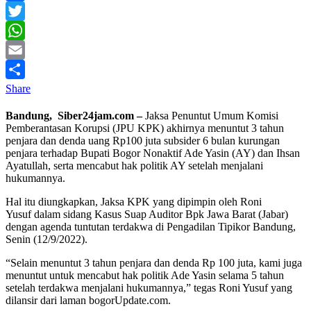
Facebook
Twitter
WhatsApp
Email
Share
Bandung, Siber24jam.com –
Jaksa Penuntut Umum Komisi
Pemberantasan Korupsi (JPU KPK) akhirnya menuntut 3 tahun
penjara dan denda uang Rp100 juta subsider 6 bulan kurungan
penjara terhadap Bupati Bogor Nonaktif Ade Yasin (AY) dan Ihsan
Ayatullah, serta mencabut hak politik AY setelah menjalani
hukumannya.
Hal itu diungkapkan, Jaksa KPK yang dipimpin oleh Roni
Yusuf dalam sidang Kasus Suap Auditor Bpk Jawa Barat (Jabar)
dengan agenda tuntutan terdakwa di Pengadilan Tipikor Bandung,
Senin (12/9/2022).
“Selain menuntut 3 tahun penjara dan denda Rp 100 juta, kami juga
menuntut untuk mencabut hak politik Ade Yasin selama 5 tahun
setelah terdakwa menjalani hukumannya,” tegas Roni Yusuf yang
dilansir dari laman bogorUpdate.com.