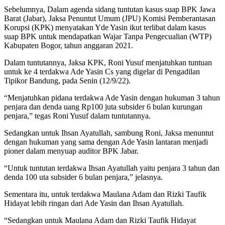
Sebelumnya, Dalam agenda sidang tuntutan kasus suap BPK Jawa
Barat (Jabar), Jaksa Penuntut Umum (JPU) Komisi Pemberantasan
Korupsi (KPK) menyatakan Yde Yasin ikut terlibat dalam kasus
suap BPK untuk mendapatkan Wajar Tanpa Pengecualian (WTP)
Kabupaten Bogor, tahun anggaran 2021.
Dalam tuntutannya, Jaksa KPK, Roni Yusuf menjatuhkan tuntuan
untuk ke 4 terdakwa Ade Yasin Cs yang digelar di Pengadilan
Tipikor Bandung, pada Senin (12/9/22).
“Menjatuhkan pidana terdakwa Ade Yasin dengan hukuman 3 tahun
penjara dan denda uang Rp100 juta subsider 6 bulan kurungan
penjara,” tegas Roni Yusuf dalam tuntutannya.
Sedangkan untuk Ihsan Ayatullah, sambung Roni, Jaksa menuntut
dengan hukuman yang sama dengan Ade Yasin lantaran menjadi
pioner dalam menyuap auditor BPK Jabar.
“Untuk tuntutan terdakwa Ihsan Ayatullah yaitu penjara 3 tahun dan
denda 100 uta subsider 6 bulan penjara,” jelasnya.
Sementara itu, untuk terdakwa Maulana Adam dan Rizki Taufik
Hidayat lebih ringan dari Ade Yasin dan Ihsan Ayatullah.
“Sedangkan untuk Maulana Adam dan Rizki Taufik Hidayat