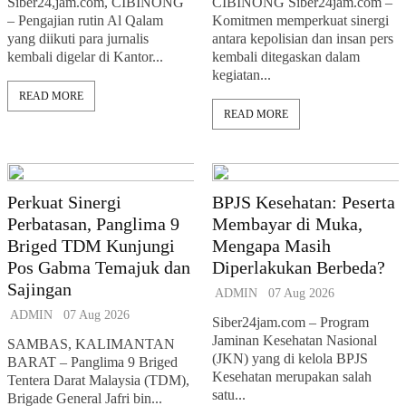
Siber24,jam.com, CIBINONG
CIBINONG Siber24jam.com –
– Pengajian rutin Al Qalam
Komitmen memperkuat sinergi
yang diikuti para jurnalis
antara kepolisian dan insan pers
kembali digelar di Kantor...
kembali ditegaskan dalam
kegiatan...
READ MORE
READ MORE
Perkuat Sinergi
BPJS Kesehatan: Peserta
Perbatasan, Panglima 9
Membayar di Muka,
Briged TDM Kunjungi
Mengapa Masih
Pos Gabma Temajuk dan
Diperlakukan Berbeda?
Sajingan
ADMIN
07 Aug 2026
ADMIN
07 Aug 2026
Siber24jam.com – Program
Jaminan Kesehatan Nasional
SAMBAS, KALIMANTAN
(JKN) yang di kelola BPJS
BARAT – Panglima 9 Briged
Kesehatan merupakan salah
Tentera Darat Malaysia (TDM),
satu...
Brigade General Jafri bin...