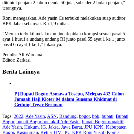
dituntut penjara 2 tahun denda 50 juta, subsider 2 bulan penjara,”
terangnya.
Roni menegaskan, Ade yasin Cs terbukti melakukan suap auditor
BPK Jabar sebanyak Rp 1,9 miliar.
“Mereka terbukti melakukan tindak pidana korupsi sesuai pasal 5
ayat 1 huruf a undang undang RI junto pasal 55 ayat 1 ke 1 junto
pasal 65 ayat 1 ke 1,” tukasnya.
Penulis: Ali Wardana
Editor: Zarkasi
Berita Lainnya
Pj Bupati Bogor, Asmawa Tosepu, Melepas 432 Calon
Jamaah Haji Kloter 04 dalam Suasana Khidmat di
Gedung Tegar Beriman
Tags:
2022
,
Ade Yasin
,
ASN
,
Bandung
,
bogor
,
bpk
,
bupati
,
Bupati
Bogor
,
bupati Bogor non aktif Ade Yasin
,
bupati Bogor nonaktif
Ade Yasin
,
Hukum
,
IG
,
Jaksa
,
Jawa Barat
,
JPU KPK
,
Kabupaten
Bogor
,
Kasus suap
,
Ketua TIM JPU KPK Roni Yusuf
,
Komisi