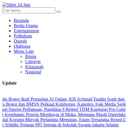
Beranda
Berita Utama
Entertainment
Polhukam
Daerah
Olahraga
Menu Lain
Bisnis
Lifestyle
Khazanah
Nasional
Update
or Ikuti Pengajian Al Qalam, KH Achmad Yaudin Sogir dan Gus Sholeh 
 dan BMSN Perkuat Kolaborasi, Kapolres Ajak Media Sajikan Informa
rgi Perbatasan, Panglima 9 Briged TDM Kunjungi Pos Gabma Temajuk
an: Peserta Membayar di Muka, Mengapa Masih Diperlakukan Berbe
psi Minyak Pertamina Memanas, Enam Tersangka Resmi Diseret ke M
ki Temuan 995 Senjata di Sekolah Swasta Jakarta Selatan