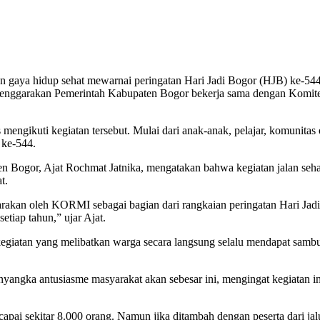
gaya hidup sehat mewarnai peringatan Hari Jadi Bogor (HJB) ke-54
iselenggarakan Pemerintah Kabupaten Bogor bekerja sama dengan Kom
.
s mengikuti kegiatan tersebut. Mulai dari anak-anak, pelajar, komunita
 ke-544.
 Bogor, Ajat Rochmat Jatnika, mengatakan bahwa kegiatan jalan seha
t.
garakan oleh KORMI sebagai bagian dari rangkaian peringatan Hari Jad
etiap tahun,” ujar Ajat.
egiatan yang melibatkan warga secara langsung selalu mendapat sambut
angka antusiasme masyarakat akan sebesar ini, mengingat kegiatan ini 
pai sekitar 8.000 orang. Namun jika ditambah dengan peserta dari jalu