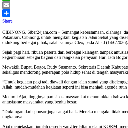
WhatsApp
Email
Share
CIBINONG, Siber24jam.com – Semangat kebersamaan, olahraga, dan 
Pakansari, Cibinong, untuk mengikuti kegiatan Jalan Sehat yang d
didukung berbagai pihak, salah satunya Cleo, pada Ahad (14/6/2026)
Sejak pagi hari, ribuan peserta dari berbagai kalangan tampak antusia
kegembiraan sebagai bagian dari rangkaian perayaan Hari Jadi Bogor
Mewakili Bupati Bogor, Rudy Susmanto, Sekretaris Daerah Kabupaten
sekaligus mendorong penerapan pola hidup sehat di tengah masyaraka
“Untuk kegiatan pagi tadi diawali dengan jalan santai yang diseleng
Allah, mudah-mudahan kegiatan seperti ini bisa menjadi agenda rutin s
Menurut Ajat, tingginya partisipasi masyarakat menunjukkan bahwa k
antusiasme masyarakat yang begitu besar.
“Dukungan dari sponsor juga sangat baik. Mereka mengaku tidak meny
ungkapnya.
Ajat menjelaskan, jumlah peserta yang terdaftar melalui KORMI menca