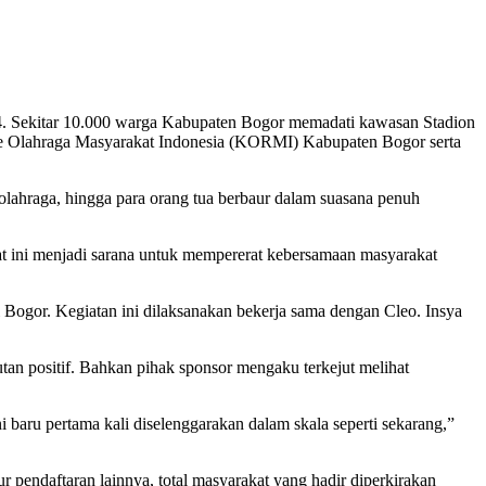
4. Sekitar 10.000 warga Kabupaten Bogor memadati kawasan Stadion
ite Olahraga Masyarakat Indonesia (KORMI) Kabupaten Bogor serta
s olahraga, hingga para orang tua berbaur dalam suasana penuh
t ini menjadi sarana untuk mempererat kebersamaan masyarakat
i Bogor. Kegiatan ini dilaksanakan bekerja sama dengan Cleo. Insya
an positif. Bahkan pihak sponsor mengaku terkejut melihat
baru pertama kali diselenggarakan dalam skala seperti sekarang,”
r pendaftaran lainnya, total masyarakat yang hadir diperkirakan