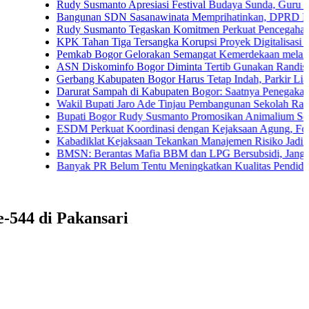
Rudy Susmanto Apresiasi Festival Budaya Sunda, Guru PAUD Jad
Bangunan SDN Sasanawinata Memprihatinkan, DPRD Bogor Tuntu
Rudy Susmanto Tegaskan Komitmen Perkuat Pencegahan Korupsi
KPK Tahan Tiga Tersangka Korupsi Proyek Digitalisasi SPBU Pe
Pemkab Bogor Gelorakan Semangat Kemerdekaan melalui Pembag
ASN Diskominfo Bogor Diminta Tertib Gunakan Randis
Gerbang Kabupaten Bogor Harus Tetap Indah, Parkir Liar dan PKL
Darurat Sampah di Kabupaten Bogor: Saatnya Penegakan Aturan 
Wakil Bupati Jaro Ade Tinjau Pembangunan Sekolah Rakyat di Jas
Bupati Bogor Rudy Susmanto Promosikan Animalium Sebagai Dest
ESDM Perkuat Koordinasi dengan Kejaksaan Agung, Fokus Pend
Kabadiklat Kejaksaan Tekankan Manajemen Risiko Jadi Budaya K
BMSN: Berantas Mafia BBM dan LPG Bersubsidi, Jangan Tebang 
Banyak PR Belum Tentu Meningkatkan Kualitas Pendidikan
-544 di Pakansari