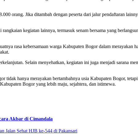
.000 orang. Jika ditambah dengan peserta dari jalur pendaftaran lainnya
gai rangkaian kegiatan lainnya, termasuk senam bersama yang berlangs
in kuatnya rasa kebersamaan warga Kabupaten Bogor dalam merayakan h
akat.
 berkelanjutan. Selain menyehatkan, kegiatan ini juga menjadi sarana m
gor tidak hanya merayakan bertambahnya usia Kabupaten Bogor, tetapi
abupaten Bogor yang lebih maju, sejahtera, dan istimewa.
ara Akbar di Cimandala
an Jalan Sehat HJB ke-544 di Pakansari