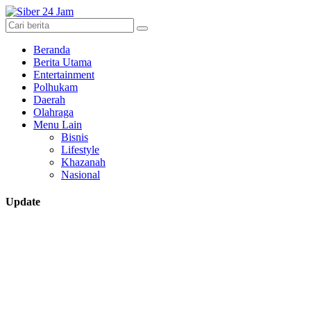
Beranda
Berita Utama
Entertainment
Polhukam
Daerah
Olahraga
Menu Lain
Bisnis
Lifestyle
Khazanah
Nasional
Update