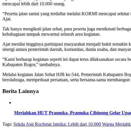
mencapai lebih dari 10.000 orang.
“Peserta jalan santai yang terdaftar melalui KORMI mencapai sekitar 8
Ajat.
Tak hanya mengikuti jalan sehat, para peserta juga menikmati berba
kebahagiaan tampak mewarnai seluruh area kegiatan.
Ajat menilai tingginya partisipasi masyarakat menjadi bukti semak
sinergi antara pemerintah daerah, komunitas, dunia usaha, dan masyar
“Kami berharap kegiatan seperti ini dapat terus dilaksanakan secara
Kabupaten Bogor,” tambahnya.
Melalui kegiatan Jalan Sehat HJB ke-544, Pemerintah Kabupaten Bo
berolahraga, memperkuat persatuan, serta bersama-sama membangun K
Berita Lainnya
Meriahkan HUT Pramuka, Pramuka Cibinong Gelar Upac
Tags:
Sekda Ajat Rochmat Jatnika: Lebih dari 10.000 Warga Meriahk