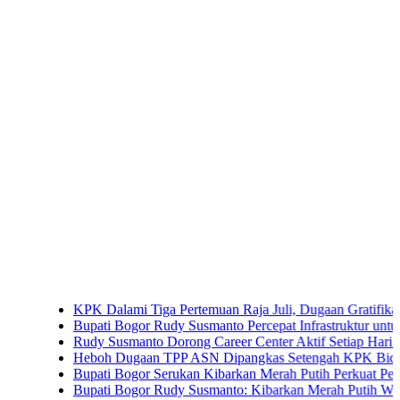
KPK Dalami Tiga Pertemuan Raja Juli, Dugaan Gratifikasi Kuans
Bupati Bogor Rudy Susmanto Percepat Infrastruktur untuk Dongkra
Rudy Susmanto Dorong Career Center Aktif Setiap Hari Perluas 
Heboh Dugaan TPP ASN Dipangkas Setengah KPK Bidik Bupati
Bupati Bogor Serukan Kibarkan Merah Putih Perkuat Persatuan
Bupati Bogor Rudy Susmanto: Kibarkan Merah Putih Wujud Cinta