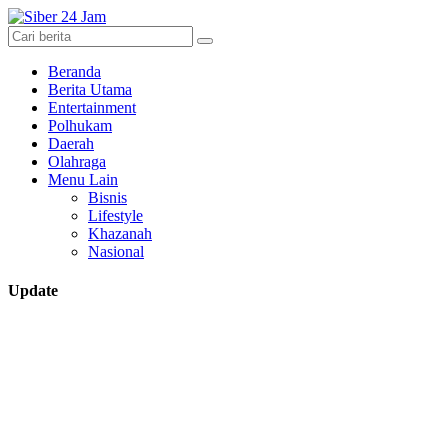
Beranda
Berita Utama
Entertainment
Polhukam
Daerah
Olahraga
Menu Lain
Bisnis
Lifestyle
Khazanah
Nasional
Update