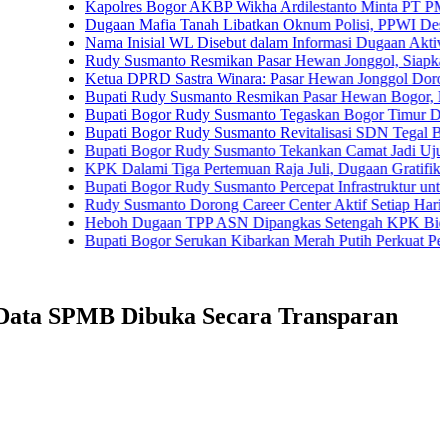
Kapolres Bogor AKBP Wikha Ardilestanto Minta PT PMC Tunda 
Dugaan Mafia Tanah Libatkan Oknum Polisi, PPWI Desak Pengus
Nama Inisial WL Disebut dalam Informasi Dugaan Aktivitas di Pa
Rudy Susmanto Resmikan Pasar Hewan Jonggol, Siapkan Bogor 
Ketua DPRD Sastra Winara: Pasar Hewan Jonggol Dorong Ekon
Bupati Rudy Susmanto Resmikan Pasar Hewan Bogor, Dilengkapi
Bupati Bogor Rudy Susmanto Tegaskan Bogor Timur Disiapkan J
Bupati Bogor Rudy Susmanto Revitalisasi SDN Tegal Benteng, 
Bupati Bogor Rudy Susmanto Tekankan Camat Jadi Ujung Tomba
KPK Dalami Tiga Pertemuan Raja Juli, Dugaan Gratifikasi Kuan
Bupati Bogor Rudy Susmanto Percepat Infrastruktur untuk Dongkr
Rudy Susmanto Dorong Career Center Aktif Setiap Hari Perluas 
Heboh Dugaan TPP ASN Dipangkas Setengah KPK Bidik Bupati
Bupati Bogor Serukan Kibarkan Merah Putih Perkuat Persatuan
 Data SPMB Dibuka Secara Transparan