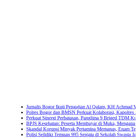
Jurnalis Bogor Ikuti Pengajian Al Qalam, KH Achmad Yaudin Sogi
Polres Bogor dan BMSN Perkuat Kolaborasi, Kapolres Ajak Media
Perkuat Sinergi Perbatasan, Panglima 9 Briged TDM Kunjungi P
BPJS Kesehatan: Peserta Membayar di Muka, Mengapa Masih Di
Skandal Korupsi Minyak Pertamina Memanas, Enam Tersangka Re
Polisi Selidiki Temuan 995 Senjata di Sekolah Swasta Jakarta Sela