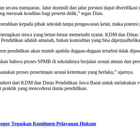
cara transparan. Jalur domisili dan jalur prestasi dapat diverifikasi 
ang merusak keadilan bagi peserta didik,” tegas Dian.
rahkan kepada pihak sekolah tanpa pengawasan ketat, maka potensi pe
g merugikan siswa yang benar-benar memenuhi syarat. KDM dan Dinas Pe
 Pendidikan adalah amanah, bukan komoditas yang bisa diperjualbelika
m pendidikan akan runtuh apabila dugaan-dugaan tersebut tidak dijawa
an bahwa proses SPMB di sekolahnya berjalan sesuai aturan dan prose
sanakan proses penerimaan sesuai ketentuan yang berlaku,” ujarnya.
onkret dari KDM dan Dinas Pendidikan Jawa Barat untuk melakukan ver
i praktik yang mencederai dunia pendidikan.
Bogor Tegaskan Komitmen Pelayanan Hukum