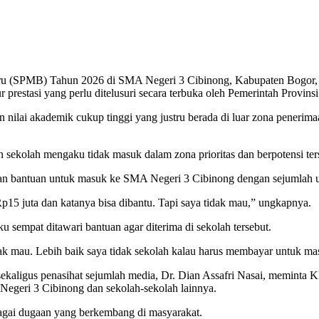
(SPMB) Tahun 2026 di SMA Negeri 3 Cibinong, Kabupaten Bogor, menj
r prestasi yang perlu ditelusuri secara terbuka oleh Pemerintah Provin
 nilai akademik cukup tinggi yang justru berada di luar zona penerimaan
an sekolah mengaku tidak masuk dalam zona prioritas dan berpotensi ter
an bantuan untuk masuk ke SMA Negeri 3 Cibinong dengan sejumlah 
5 juta dan katanya bisa dibantu. Tapi saya tidak mau,” ungkapnya.
 sempat ditawari bantuan agar diterima di sekolah tersebut.
mau. Lebih baik saya tidak sekolah kalau harus membayar untuk masu
 sekaligus penasihat sejumlah media, Dr. Dian Assafri Nasai, memint
egeri 3 Cibinong dan sekolah-sekolah lainnya.
agai dugaan yang berkembang di masyarakat.