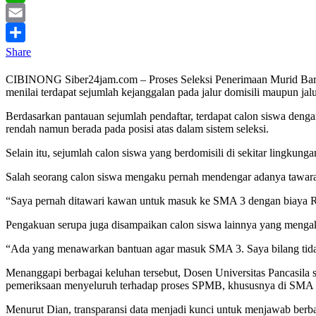
WhatsApp
Email
Share
CIBINONG Siber24jam.com – Proses Seleksi Penerimaan Murid Baru 
menilai terdapat sejumlah kejanggalan pada jalur domisili maupun jalu
Berdasarkan pantauan sejumlah pendaftar, terdapat calon siswa dengan
rendah namun berada pada posisi atas dalam sistem seleksi.
Selain itu, sejumlah calon siswa yang berdomisili di sekitar lingkung
Salah seorang calon siswa mengaku pernah mendengar adanya tawar
“Saya pernah ditawari kawan untuk masuk ke SMA 3 dengan biaya Rp1
Pengakuan serupa juga disampaikan calon siswa lainnya yang mengaku
“Ada yang menawarkan bantuan agar masuk SMA 3. Saya bilang tidak 
Menanggapi berbagai keluhan tersebut, Dosen Universitas Pancasila
pemeriksaan menyeluruh terhadap proses SPMB, khususnya di SMA N
Menurut Dian, transparansi data menjadi kunci untuk menjawab berb