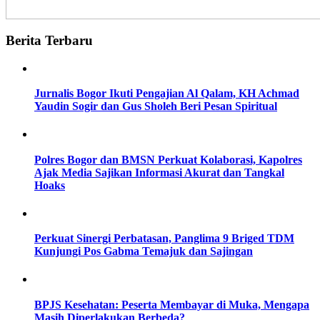
Berita Terbaru
Jurnalis Bogor Ikuti Pengajian Al Qalam, KH Achmad
Yaudin Sogir dan Gus Sholeh Beri Pesan Spiritual
Polres Bogor dan BMSN Perkuat Kolaborasi, Kapolres
Ajak Media Sajikan Informasi Akurat dan Tangkal
Hoaks
Perkuat Sinergi Perbatasan, Panglima 9 Briged TDM
Kunjungi Pos Gabma Temajuk dan Sajingan
BPJS Kesehatan: Peserta Membayar di Muka, Mengapa
Masih Diperlakukan Berbeda?