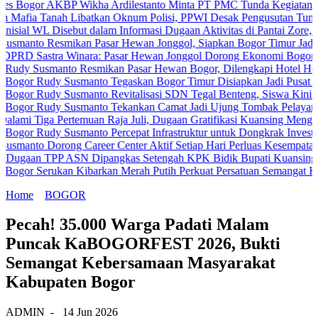
 AKBP Wikha Ardilestanto Minta PT PMC Tunda Kegiatan Demi Cega
anah Libatkan Oknum Polisi, PPWI Desak Pengusutan Tuntas Kasus 
 Disebut dalam Informasi Dugaan Aktivitas di Pantai Zore, Bea Cuka
Resmikan Pasar Hewan Jonggol, Siapkan Bogor Timur Jadi Pusat Pe
tra Winara: Pasar Hewan Jonggol Dorong Ekonomi Bogor Timur
smanto Resmikan Pasar Hewan Bogor, Dilengkapi Hotel Hewan dan Fa
udy Susmanto Tegaskan Bogor Timur Disiapkan Jadi Pusat Pertumbu
udy Susmanto Revitalisasi SDN Tegal Benteng, Siswa Kini Belajar 
udy Susmanto Tekankan Camat Jadi Ujung Tombak Pelayanan Masyar
a Pertemuan Raja Juli, Dugaan Gratifikasi Kuansing Menguat
dy Susmanto Percepat Infrastruktur untuk Dongkrak Investasi
orong Career Center Aktif Setiap Hari Perluas Kesempatan Kerja
TPP ASN Dipangkas Setengah KPK Bidik Bupati Kuansing
erukan Kibarkan Merah Putih Perkuat Persatuan Semangat Kemerdek
Home
BOGOR
Pecah! 35.000 Warga Padati Malam
Puncak KaBOGORFEST 2026, Bukti
Semangat Kebersamaan Masyarakat
Kabupaten Bogor
ADMIN
-
14 Jun 2026