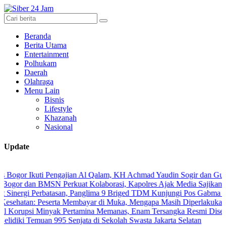
Beranda
Berita Utama
Entertainment
Polhukam
Daerah
Olahraga
Menu Lain
Bisnis
Lifestyle
Khazanah
Nasional
Update
Ikuti Pengajian Al Qalam, KH Achmad Yaudin Sogir dan Gus Sholeh Ber
n BMSN Perkuat Kolaborasi, Kapolres Ajak Media Sajikan Informasi
i Perbatasan, Panglima 9 Briged TDM Kunjungi Pos Gabma Temajuk da
: Peserta Membayar di Muka, Mengapa Masih Diperlakukan Berbeda?
i Minyak Pertamina Memanas, Enam Tersangka Resmi Diseret ke Meja
Temuan 995 Senjata di Sekolah Swasta Jakarta Selatan