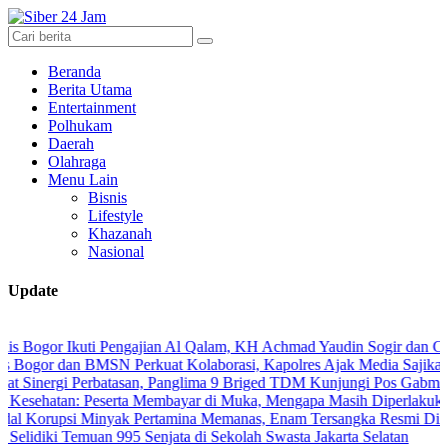
Beranda
Berita Utama
Entertainment
Polhukam
Daerah
Olahraga
Menu Lain
Bisnis
Lifestyle
Khazanah
Nasional
Update
r Ikuti Pengajian Al Qalam, KH Achmad Yaudin Sogir dan Gus Sholeh B
dan BMSN Perkuat Kolaborasi, Kapolres Ajak Media Sajikan Informas
gi Perbatasan, Panglima 9 Briged TDM Kunjungi Pos Gabma Temajuk 
an: Peserta Membayar di Muka, Mengapa Masih Diperlakukan Berbed
si Minyak Pertamina Memanas, Enam Tersangka Resmi Diseret ke Me
i Temuan 995 Senjata di Sekolah Swasta Jakarta Selatan