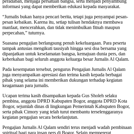
peradaban, menjaga persatuan bangsa, serta menjadi penyambung
informasi yang dapat memberikan edukasi kepada masyarakat.
“Jurnalis bukan hanya pencari berita, tetapi juga penyampai pesan-
pesan kebaikan. Karena itu, setiap tulisan hendaknya membawa
manfaat, mencerahkan, dan tidak menimbulkan fitnah maupun
perpecahan,” tuturnya.
Suasana pengajian berlangsung penuh kekeluargaan. Para peserta
tampak antusias mengikuti tausiyah hingga sesi doa bersama yang
dipanjatkan untuk keselamatan bangsa, kemajuan dunia pers, dan
keberkahan bagi seluruh anggota keluarga besar Jurnalis Al Qalam.
Pada kesempatan tersebut, pengurus Pengajian Jurnalis Al Qalam
juga menyampaikan apresiasi dan terima kasih kepada berbagai
pihak yang selama ini memberikan dukungan terhadap kegiatan
keagamaan para jurnalis.
Ucapan terima kasih disampaikan kepada Gus Sholeh selaku
pembina, anggota DPRD Kabupaten Bogor, anggota DPRD Kota
Bogor, sejumlah dinas di lingkungan Pemerintah Kabupaten Bogor,
serta pihak Cimory yang telah turut membantu terselenggaranya
kegiatan pengajian secara berkelanjutan.
Pengajian Jurnalis Al Qalam sendiri terus menjadi wadah pembinaan
spiritual bagi para insan pers di Bogor. Selain mempererat