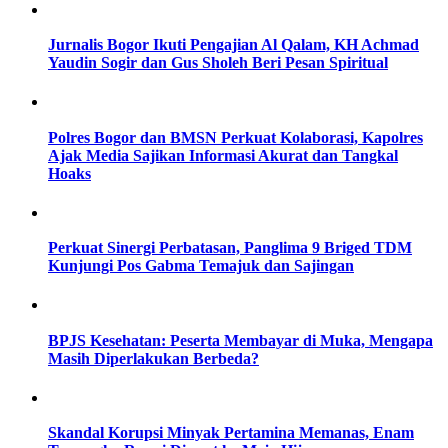
Jurnalis Bogor Ikuti Pengajian Al Qalam, KH Achmad
Yaudin Sogir dan Gus Sholeh Beri Pesan Spiritual
Polres Bogor dan BMSN Perkuat Kolaborasi, Kapolres
Ajak Media Sajikan Informasi Akurat dan Tangkal
Hoaks
Perkuat Sinergi Perbatasan, Panglima 9 Briged TDM
Kunjungi Pos Gabma Temajuk dan Sajingan
BPJS Kesehatan: Peserta Membayar di Muka, Mengapa
Masih Diperlakukan Berbeda?
Skandal Korupsi Minyak Pertamina Memanas, Enam