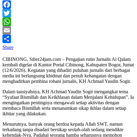
Facebook
Twitter
WhatsApp
Email
Share
CIBINONG, Siber24jam.com – Pengajian rutin Jurnalis Al Qalam
kembali digelar di Kantor Portal Cibinong, Kabupaten Bogor, Jumat
(12/6/2026). Kegiatan yang dihadiri puluhan jurnalis dari berbagai
media ini berlangsung khidmat dan penuh kehangatan dengan
menghadirkan pembina rohani jurnalis, KH Achmad Yaudin Sogir.
Dalam tausiyahnya, KH Achmad Yaudin Sogir mengangkat tema
“Syafaat Bismillah dan Keikhlasan dalam Menjalani Kehidupan”. Ia
mengingatkan pentingnya mengawali setiap aktivitas dengan
membaca Bismillah serta menanamkan sikap ikhlas dalam setiap
ikhtiar yang dilakukan.
Menurutnya, banyak orang berdoa kepada Allah SWT, namun
terkadang tanpa disadari bersikap seolah-olah sedang mendikte
kehendak-Nya. Padahal seorang hamba seharusnya memohon