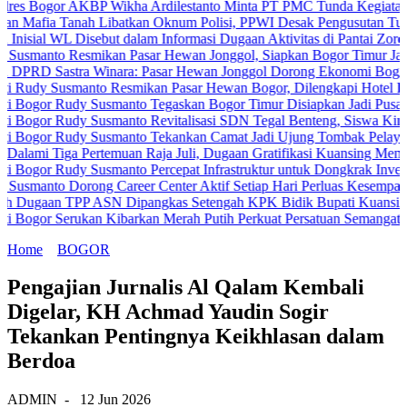
or AKBP Wikha Ardilestanto Minta PT PMC Tunda Kegiatan Demi Ceg
Tanah Libatkan Oknum Polisi, PPWI Desak Pengusutan Tuntas Kasus
WL Disebut dalam Informasi Dugaan Aktivitas di Pantai Zore, Bea Cu
 Resmikan Pasar Hewan Jonggol, Siapkan Bogor Timur Jadi Pusat 
astra Winara: Pasar Hewan Jonggol Dorong Ekonomi Bogor Timur
usmanto Resmikan Pasar Hewan Bogor, Dilengkapi Hotel Hewan dan 
Rudy Susmanto Tegaskan Bogor Timur Disiapkan Jadi Pusat Pertumb
Rudy Susmanto Revitalisasi SDN Tegal Benteng, Siswa Kini Belajar
 Rudy Susmanto Tekankan Camat Jadi Ujung Tombak Pelayanan Masy
ga Pertemuan Raja Juli, Dugaan Gratifikasi Kuansing Menguat
Rudy Susmanto Percepat Infrastruktur untuk Dongkrak Investasi
 Dorong Career Center Aktif Setiap Hari Perluas Kesempatan Kerja
 TPP ASN Dipangkas Setengah KPK Bidik Bupati Kuansing
Serukan Kibarkan Merah Putih Perkuat Persatuan Semangat Kemerde
Home
BOGOR
Pengajian Jurnalis Al Qalam Kembali
Digelar, KH Achmad Yaudin Sogir
Tekankan Pentingnya Keikhlasan dalam
Berdoa
ADMIN
-
12 Jun 2026