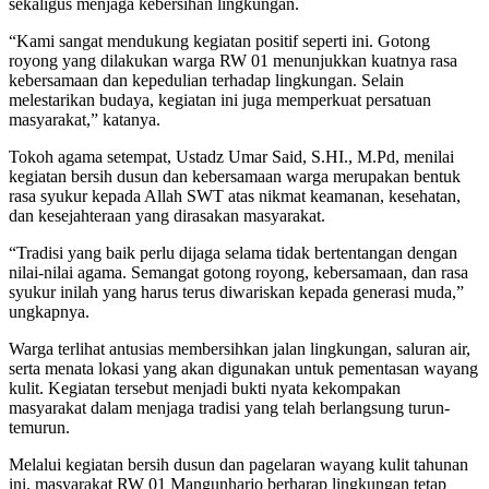
sekaligus menjaga kebersihan lingkungan.
“Kami sangat mendukung kegiatan positif seperti ini. Gotong
royong yang dilakukan warga RW 01 menunjukkan kuatnya rasa
kebersamaan dan kepedulian terhadap lingkungan. Selain
melestarikan budaya, kegiatan ini juga memperkuat persatuan
masyarakat,” katanya.
Tokoh agama setempat, Ustadz Umar Said, S.HI., M.Pd, menilai
kegiatan bersih dusun dan kebersamaan warga merupakan bentuk
rasa syukur kepada Allah SWT atas nikmat keamanan, kesehatan,
dan kesejahteraan yang dirasakan masyarakat.
“Tradisi yang baik perlu dijaga selama tidak bertentangan dengan
nilai-nilai agama. Semangat gotong royong, kebersamaan, dan rasa
syukur inilah yang harus terus diwariskan kepada generasi muda,”
ungkapnya.
Warga terlihat antusias membersihkan jalan lingkungan, saluran air,
serta menata lokasi yang akan digunakan untuk pementasan wayang
kulit. Kegiatan tersebut menjadi bukti nyata kekompakan
masyarakat dalam menjaga tradisi yang telah berlangsung turun-
temurun.
Melalui kegiatan bersih dusun dan pagelaran wayang kulit tahunan
ini, masyarakat RW 01 Mangunharjo berharap lingkungan tetap