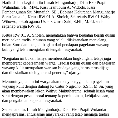
Hadir dalam kegiatan itu Lurah Mangunharjo, Dian Eko Prapti
Wulandari, SE., MM., Kasi Trantibum A. Widodo, Kasi
Pembangunan Siti Munafiah, SE., Babinsa Kelurahan Mangunharjo
Sertu Jama’ah, Ketua RW 01 A. Sholeh, Sekretaris RW 01 Wahyu
Wibowo, tokoh agama Ustadz Umar Said, S.HI., M.Pd, serta
segenap warga RW 01.
Ketua RW 01, A. Sholeh, mengatakan bahwa kegiatan bersih dusun
merupakan tradisi tahunan yang selalu dilaksanakan menjelang
bulan Suro dan menjadi bagian dari persiapan pagelaran wayang
kulit yang telah mengakar di tengah masyarakat.
“Kegiatan ini bukan hanya membersihkan lingkungan, tetapi juga
mempererat kebersamaan warga. Tradisi bersih dusun dan pagelaran
wayang kulit merupakan warisan budaya yang harus terus dijaga
dan dilestarikan oleh generasi penerus,” ujarnya.
Menurutnya, tahun ini warga akan menyelenggarakan pagelaran
wayang kulit dengan dalang Ki Catur Nugroho, S.Sn., M.Sn. yang
akan membawakan lakon Wahyu Makutharama, sebuah kisah yang
sarat dengan pesan moral tentang kepemimpinan, kebijaksanaan,
dan pengabdian kepada masyarakat.
Sementara itu, Lurah Mangunharjo, Dian Eko Prapti Wulandari,
mengapresiasi antusiasme masyarakat yang tetap menjaga tradisi