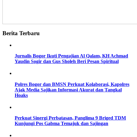
Berita Terbaru
Jurnalis Bogor Ikuti Pengajian Al Qalam, KH Achmad
Yaudin Sogir dan Gus Sholeh Beri Pesan Spiritual
Polres Bogor dan BMSN Perkuat Kolaborasi, Kapolres
Ajak Media Sajikan Informasi Akurat dan Tangkal
Hoaks
Perkuat Sinergi Perbatasan, Panglima 9 Briged TDM
Kunjungi Pos Gabma Temajuk dan Sajingan