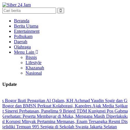
Beranda
Berita Utama
Entertainment
Polhukam
Daerah
Olahraga
Menu Lain
Bisnis
Lifestyle
Khazanah
Nasional
Update
 Ikuti Pengajian Al Qalam, KH Achmad Yaudin Sogir dan Gus Sholeh Be
an BMSN Perkuat Kolaborasi, Kapolres Ajak Media Sajikan Informasi
i Perbatasan, Panglima 9 Briged TDM Kunjungi Pos Gabma Temajuk d
n: Peserta Membayar di Muka, Mengapa Masih Diperlakukan Berbeda
i Minyak Pertamina Memanas, Enam Tersangka Resmi Diseret ke Mej
 Temuan 995 Senjata di Sekolah Swasta Jakarta Selatan