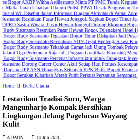
r AKBP Wikha Ardilestanto Minta PT PMC Tunda Kegiatan Demi Cega
Tanah Libatkan Oknum Polisi, PPWI Desak Pengusutan Tuntas Kasus
L Disebut dalam Informasi Dugaan Aktivitas di Pantai Zore, Bea Cuk
 Resmikan Pasar Hewan Jonggol, Siapkan Bogor Timur Jadi Pusat P
stra Winara: Pasar Hewan Jonggol Dorong Ekonomi Bogor Timur
smanto Resmikan Pasar Hewan Bogor, Dilengkapi Hotel Hewan dan F
Rudy Susmanto Tegaskan Bogor Timur Disiapkan Jadi Pusat Pertumb
udy Susmanto Revitalisasi SDN Tegal Benteng, Siswa Kini Belajar
Rudy Susmanto Tekankan Camat Jadi Ujung Tombak Pelayanan Masya
a Pertemuan Raja Juli, Dugaan Gratifikasi Kuansing Menguat
udy Susmanto Percepat Infrastruktur untuk Dongkrak Investasi
Dorong Career Center Aktif Setiap Hari Perluas Kesempatan Kerja
TPP ASN Dipangkas Setengah KPK Bidik Bupati Kuansing
Serukan Kibarkan Merah Putih Perkuat Persatuan Semangat Kemerdek
Home
Berita Utama
Lestarikan Tradisi Suro, Warga
Mangunharjo Kompak Bersihkan
Lingkungan Jelang Pagelaran Wayang
Kulit
ADMIN
-
14 Jun 2026