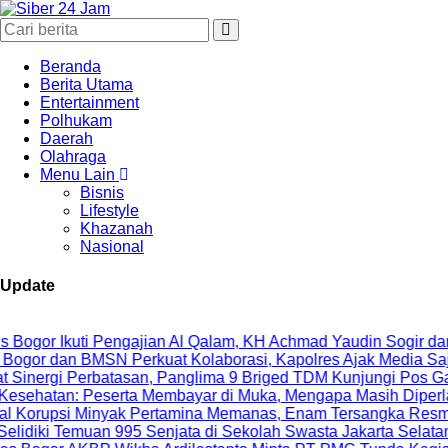
Beranda
Berita Utama
Entertainment
Polhukam
Daerah
Olahraga
Menu Lain
Bisnis
Lifestyle
Khazanah
Nasional
Update
kuti Pengajian Al Qalam, KH Achmad Yaudin Sogir dan Gus Shol
 BMSN Perkuat Kolaborasi, Kapolres Ajak Media Sajikan Infor
 Perbatasan, Panglima 9 Briged TDM Kunjungi Pos Gabma Tema
 Peserta Membayar di Muka, Mengapa Masih Diperlakukan Be
 Minyak Pertamina Memanas, Enam Tersangka Resmi Diseret k
Temuan 995 Senjata di Sekolah Swasta Jakarta Selatan