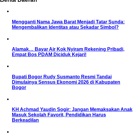
Mengganti Nama Jawa Barat Menjadi Tatar Sunda:
Mengembalikan Identitas atau Sekadar Simbol?
Alamak… Bayar Air Kok Nyiram Rekening Pribadi,
Empat Bos PDAM Diciduk Kejari!
Bupati Bogor Rudy Susmanto Resmi Tandai
Dimulainya Sensus Ekonomi 2026 di Kabupaten
Bogor
KH Achmad Yaudin Sogir: Jangan Memaksakan Anak
Masuk Sekolah Favorit, Pendidikan Harus
Berkeadilan