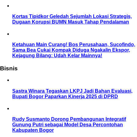
Kortas Tipidkor Geledah Sejumlah Lokasi Strategis,
Dugaan Korupsi BUMN Masuk Tahap Pendalaman
Ketahuan Main Curang! Bos Perusahaan, Sucofindo,
Sama Bea Cukai Kompak Diduga Ngakalin Ekspor,
Kejagung Bilang: Udah Kelar Mainnya!
Bisnis
Sastra Winara Tegaskan LKPJ Jadi Bahan Evaluasi,
Bupati Bogor Paparkan Kinerja 2025 di DPRD
Rudy Susmanto Dorong Pembangunan Integratif
Gunung Putri sebagai Model Desa Percontohan
Kabupaten Bogor