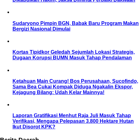
Sudaryono Pimpin BGN, Babak Baru Program Makan
Bergizi Nasional Dimulai
Kortas Tipidkor Geledah Sejumlah Lokasi Strategis,
Dugaan Korupsi BUMN Masuk Tahap Pendalaman
Ketahuan Main Curang! Bos Perusahaan, Sucofindo,
Sama Bea Cukai Kompak Diduga Ngakalin Ekspor,
Kejagung Bilang: Udah Kelar Mainnya!
Laporan Gratifikasi Menhut Raja Juli Masuk Tahap
Verifikasi, Mengapa Pelepasan 3.800 Hektare Hutan
Ikut Disorot KPK?
Berita Daerah