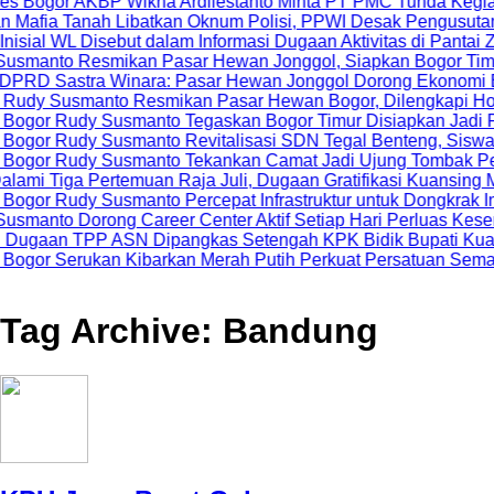
AKBP Wikha Ardilestanto Minta PT PMC Tunda Kegiatan Demi 
nah Libatkan Oknum Polisi, PPWI Desak Pengusutan Tuntas K
Disebut dalam Informasi Dugaan Aktivitas di Pantai Zore, Bea
esmikan Pasar Hewan Jonggol, Siapkan Bogor Timur Jadi Pu
ra Winara: Pasar Hewan Jonggol Dorong Ekonomi Bogor Timu
manto Resmikan Pasar Hewan Bogor, Dilengkapi Hotel Hewan 
dy Susmanto Tegaskan Bogor Timur Disiapkan Jadi Pusat Per
dy Susmanto Revitalisasi SDN Tegal Benteng, Siswa Kini Bel
dy Susmanto Tekankan Camat Jadi Ujung Tombak Pelayanan M
Pertemuan Raja Juli, Dugaan Gratifikasi Kuansing Menguat
y Susmanto Percepat Infrastruktur untuk Dongkrak Investasi
rong Career Center Aktif Setiap Hari Perluas Kesempatan Ke
P ASN Dipangkas Setengah KPK Bidik Bupati Kuansing
rukan Kibarkan Merah Putih Perkuat Persatuan Semangat Ke
Tag Archive: Bandung