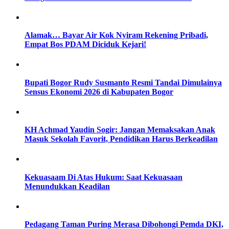
Alamak… Bayar Air Kok Nyiram Rekening Pribadi,
Empat Bos PDAM Diciduk Kejari!
Bupati Bogor Rudy Susmanto Resmi Tandai Dimulainya
Sensus Ekonomi 2026 di Kabupaten Bogor
KH Achmad Yaudin Sogir: Jangan Memaksakan Anak
Masuk Sekolah Favorit, Pendidikan Harus Berkeadilan
Kekuasaam Di Atas Hukum: Saat Kekuasaan
Menundukkan Keadilan
Pedagang Taman Puring Merasa Dibohongi Pemda DKI,