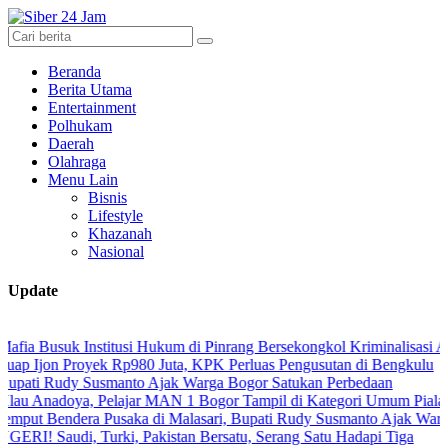
Beranda
Berita Utama
Entertainment
Polhukam
Daerah
Olahraga
Menu Lain
Bisnis
Lifestyle
Khazanah
Nasional
Update
 Institusi Hukum di Pinrang Bersekongkol Kriminalisasi Andi Edi San
royek Rp980 Juta, KPK Perluas Pengusutan di Bengkulu
y Susmanto Ajak Warga Bogor Satukan Perbedaan
a, Pelajar MAN 1 Bogor Tampil di Kategori Umum Piala Bank Jakart
era Pusaka di Malasari, Bupati Rudy Susmanto Ajak Warga Perkuat P
i, Turki, Pakistan Bersatu, Serang Satu Hadapi Tiga