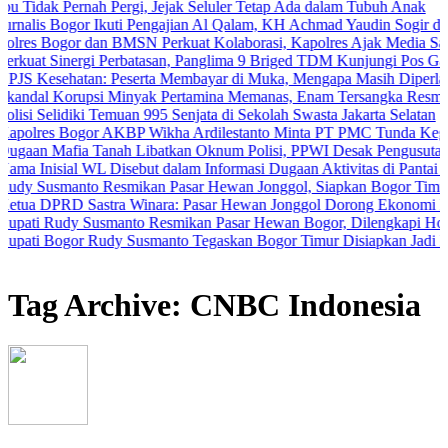
ernah Pergi, Jejak Seluler Tetap Ada dalam Tubuh Anak
gor Ikuti Pengajian Al Qalam, KH Achmad Yaudin Sogir dan Gus Sholeh
r dan BMSN Perkuat Kolaborasi, Kapolres Ajak Media Sajikan Inform
ergi Perbatasan, Panglima 9 Briged TDM Kunjungi Pos Gabma Temaju
tan: Peserta Membayar di Muka, Mengapa Masih Diperlakukan Berb
upsi Minyak Pertamina Memanas, Enam Tersangka Resmi Diseret ke 
iki Temuan 995 Senjata di Sekolah Swasta Jakarta Selatan
ogor AKBP Wikha Ardilestanto Minta PT PMC Tunda Kegiatan Demi C
a Tanah Libatkan Oknum Polisi, PPWI Desak Pengusutan Tuntas Kas
l WL Disebut dalam Informasi Dugaan Aktivitas di Pantai Zore, Bea 
to Resmikan Pasar Hewan Jonggol, Siapkan Bogor Timur Jadi Pusa
 Sastra Winara: Pasar Hewan Jonggol Dorong Ekonomi Bogor Timur
 Susmanto Resmikan Pasar Hewan Bogor, Dilengkapi Hotel Hewan da
r Rudy Susmanto Tegaskan Bogor Timur Disiapkan Jadi Pusat Pertu
Tag Archive: CNBC Indonesia