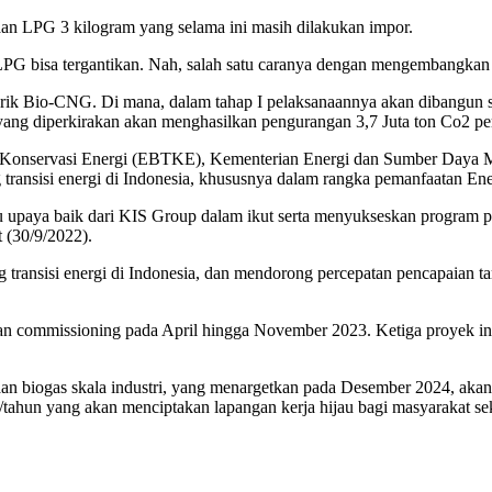
aan LPG 3 kilogram yang selama ini masih dilakukan impor.
n LPG bisa tergantikan. Nah, salah satu caranya dengan mengembangka
rik Bio-CNG. Di mana, dalam tahap I pelaksanaannya akan dibangun
 diperkirakan akan menghasilkan pengurangan 3,7 Juta ton Co2 per t
dan Konservasi Energi (EBTKE), Kementerian Energi dan Sumber Daya
 transisi energi di Indonesia, khususnya dalam rangka pemanfaatan En
upaya baik dari KIS Group dalam ikut serta menyukseskan program pe
 (30/9/2022).
 transisi energi di Indonesia, dan mendorong percepatan pencapaian t
akan commissioning pada April hingga November 2023. Ketiga proyek
biogas skala industri, yang menargetkan pada Desember 2024, akan me
2/tahun yang akan menciptakan lapangan kerja hijau bagi masyarakat s