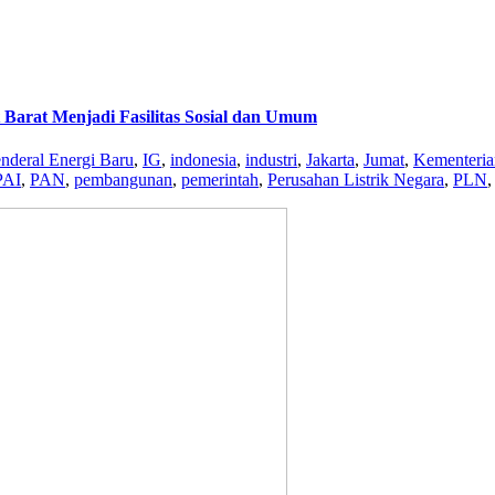
 Barat Menjadi Fasilitas Sosial dan Umum
enderal Energi Baru
,
IG
,
indonesia
,
industri
,
Jakarta
,
Jumat
,
Kementeria
PAI
,
PAN
,
pembangunan
,
pemerintah
,
Perusahan Listrik Negara
,
PLN