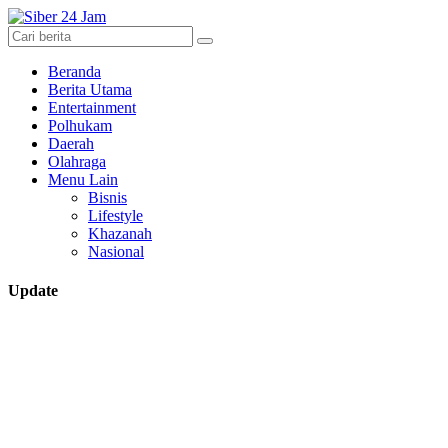
Beranda
Berita Utama
Entertainment
Polhukam
Daerah
Olahraga
Menu Lain
Bisnis
Lifestyle
Khazanah
Nasional
Update