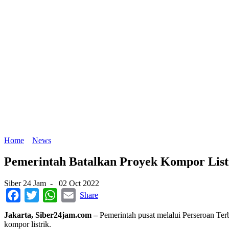
Home
News
Pemerintah Batalkan Proyek Kompor List
Siber 24 Jam
-
02 Oct 2022
Facebook
Twitter
WhatsApp
Email
Share
Jakarta, Siber24jam.com –
Pemerintah pusat melalui Perseroan Te
kompor listrik.