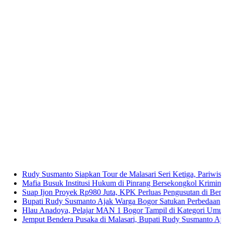
 Susmanto Siapkan Tour de Malasari Seri Ketiga, Pariwisata Malasari
a Busuk Institusi Hukum di Pinrang Bersekongkol Kriminalisasi Andi
 Ijon Proyek Rp980 Juta, KPK Perluas Pengusutan di Bengkulu
ti Rudy Susmanto Ajak Warga Bogor Satukan Perbedaan
 Anadoya, Pelajar MAN 1 Bogor Tampil di Kategori Umum Piala Bank
ut Bendera Pusaka di Malasari, Bupati Rudy Susmanto Ajak Warga Pe