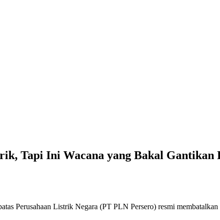
NGER
Ibu 
Jurn
Polr
Perk
BPJS
Skan
Poli
Kapo
Duga
Nama
Rudy
Ketu
Bupa
rik, Tapi Ini Wacana yang Bakal Gantikan
rbatas Perusahaan Listrik Negara (PT PLN Persero) resmi membatalka