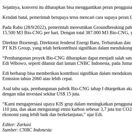
Sejatinya, konversi itu diharapkan bisa menggantikan peran penggun
Kendati batal, pemerintah berupaya terus mencari cara supaya pera
Pada Rabu (28/9/2022), pemerintah meresmikan Groundbreaking pab
15.500 M3 Bio-CNG per hari. Dengan total 387.000 M3 Bio-CNG, yang
Direktur Bioenergi, Direktorat Jenderal Energi Baru, Terbarukan 
PT KIS Group, yang telah berkontribusi signifikan dalam mendukung
“Pembangunan proyek Bio-CNG diharapkan dapat menjadi salah satu 
Edi Wibowo, seperti dilansir dari laman CNBC Indonesia, pada Jumat
Edi berharap bisa memberikan kontribusi signifikan dalam mendukung
Emission tahun 2060 atau lebih cepat.
Asal tahu saja, pembangunan pabrik Bio-CNG tahap I ditargetkan 
dengan nilai investasi sekitar US$ 15 juta.
“Kami mengapresiasi upaya KIS grup dalam meningkatkan penggunaan 
110 juta, dan akan mengurangi emisi karbon sebesar 3,7 juta ton CO
ekonomi yang lebih baik dan berkelanjutan,” ujar Edi.
Editor: Zarkasi
Sumber: CNBC Indonesia