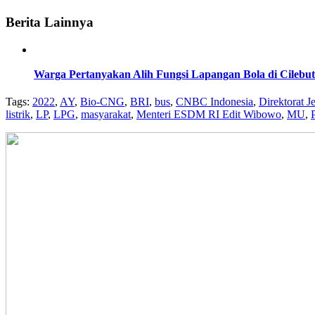
Berita Lainnya
Warga Pertanyakan Alih Fungsi Lapangan Bola di Cilebut
Tags:
2022
,
AY
,
Bio-CNG
,
BRI
,
bus
,
CNBC Indonesia
,
Direktorat J
listrik
,
LP
,
LPG
,
masyarakat
,
Menteri ESDM RI Edit Wibowo
,
MU
,