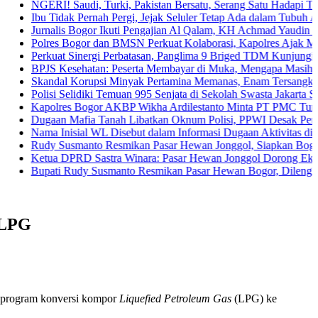
I! Saudi, Turki, Pakistan Bersatu, Serang Satu Hadapi Tiga
Tidak Pernah Pergi, Jejak Seluler Tetap Ada dalam Tubuh Anak
alis Bogor Ikuti Pengajian Al Qalam, KH Achmad Yaudin Sogir dan Gus
es Bogor dan BMSN Perkuat Kolaborasi, Kapolres Ajak Media Sajikan
uat Sinergi Perbatasan, Panglima 9 Briged TDM Kunjungi Pos Gabma
 Kesehatan: Peserta Membayar di Muka, Mengapa Masih Diperlakuk
dal Korupsi Minyak Pertamina Memanas, Enam Tersangka Resmi Dise
si Selidiki Temuan 995 Senjata di Sekolah Swasta Jakarta Selatan
lres Bogor AKBP Wikha Ardilestanto Minta PT PMC Tunda Kegiatan
an Mafia Tanah Libatkan Oknum Polisi, PPWI Desak Pengusutan Tun
 Inisial WL Disebut dalam Informasi Dugaan Aktivitas di Pantai Zor
 Susmanto Resmikan Pasar Hewan Jonggol, Siapkan Bogor Timur Ja
a DPRD Sastra Winara: Pasar Hewan Jonggol Dorong Ekonomi Bogo
ti Rudy Susmanto Resmikan Pasar Hewan Bogor, Dilengkapi Hotel H
 LPG
n program konversi kompor
Liquefied
Petroleum Gas
(LPG) ke