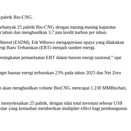
n pabrik Bio-CNG.
 sebanyak 25 pabrik Bio-CNG dengan masing-masing kapasitas
ahun dan menghasilkan 3,7 juta kredit karbon per tahun.
 Mineral (ESDM), Edi Wibowo mengapresiasi upaya yang dilakukan
ergi Baru Terbarukan (EBT) menjadi sumber energi.
ningkatan pemanfaatan EBT dalam bauran energi nasional,” ujar
arget bauran energi terbarukan 23% pada tahun 2025 dan Net Zero
 ini akan menghasilkan volume BioCNG mencapai 1.230 MMBtu/hari,
nyelesaikan 25 pabrik, dengan nilai total investasi sebesar US$
ekitar yang kemudian memberikan multiplier effect bagi pembangunan