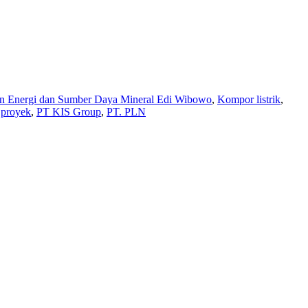
n Energi dan Sumber Daya Mineral Edi Wibowo
,
Kompor listrik
,
,
proyek
,
PT KIS Group
,
PT. PLN