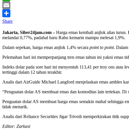
WhatsApp
Email
Share
Jakarta, Siber24jam.com –
Harga emas kembali anjlok alias turun.
melandai 0,77%, padahal baru Rabu kemarin mampu melesat 1,9%.
Dalam sepekan, harga emas anjlok 1,4% secara
point to point.
Dalam s
Pelemahan hari ini memperpanjang tren emas tahun ini yakni emas ti
Indeks dolar pada sore hari ini menyentuh 113,41 per troy ons atau lev
tertinggi dalam 12 tahun terakhir.
Analis dari AirGuide Michael Langford menjelaskan emas ambles kare
“Penguatan dolar AS membuat emas dan komoditas lain tertekan. Di sis
Penguatan dolar AS membuat harga emas semakin mahal sehingga ema
tidak menarik.
Analis dari Reliance Securities Jigar Trivedi memperkirakan titik sup
Editor: Zarkasi