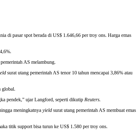
ia di pasar spot berada di US$ 1.646,66 per troy ons. Harga emas
 4,6%.
i pemerintah AS melambung.
ield
surat utang pemerintah AS tenor 10 tahun mencapai 3,86% atau
 global.
ka pendek,” ujar Langford, seperti dikutip
Reuters.
ehingga meningkatnya
yield
surat utang pemerintah AS membuat emas
aka titik support bisa turun ke US$ 1.580 per troy ons.