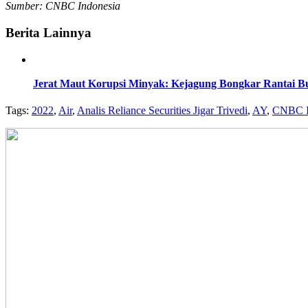
Sumber: CNBC Indonesia
Berita Lainnya
Jerat Maut Korupsi Minyak: Kejagung Bongkar Rantai Bus
Tags:
2022
,
Air
,
Analis Reliance Securities Jigar Trivedi
,
AY
,
CNBC I