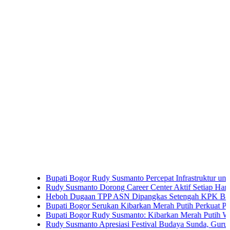
Bupati Bogor Rudy Susmanto Percepat Infrastruktur untuk Dongkr
Rudy Susmanto Dorong Career Center Aktif Setiap Hari Perluas
Heboh Dugaan TPP ASN Dipangkas Setengah KPK Bidik Bupat
Bupati Bogor Serukan Kibarkan Merah Putih Perkuat Persatua
Bupati Bogor Rudy Susmanto: Kibarkan Merah Putih Wujud Cint
Rudy Susmanto Apresiasi Festival Budaya Sunda, Guru PAUD Ja