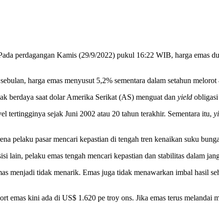
 Pada perdagangan Kamis (29/9/2022) pukul 16:22 WIB, harga emas dun
ebulan, harga emas menyusut 5,2% sementara dalam setahun melorot
dak berdaya saat dolar Amerika Serikat (AS) menguat dan
yield
obligas
el tertingginya sejak Juni 2002 atau 20 tahun terakhir. Sementara itu,
y
na pelaku pasar mencari kepastian di tengah tren kenaikan suku bunga
i lain, pelaku emas tengah mencari kepastian dan stabilitas dalam jang
s menjadi tidak menarik. Emas juga tidak menawarkan imbal hasil s
port emas kini ada di US$ 1.620 pe troy ons. Jika emas terus melandai m