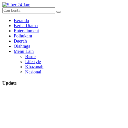
Beranda
Berita Utama
Entertainment
Polhukam
Daerah
Olahraga
Menu Lain
Bisnis
Lifestyle
Khazanah
Nasional
Update