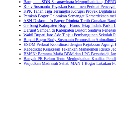
Bangunan SDN Sasanawinata Memprihatinkan, DPRD Bogor Tunt
Rudy Susmanto Tegaskan Komitmen Perkuat Pencegahan Korups
KPK Tahan Tiga Tersangka Korupsi Proyek Digitalisasi SPBU P
Pemkab Bogor Gelorakan Semangat Kemerdekaan melalui Pemba
ASN Diskominfo Bogor Diminta Tertib Gunakan Randis
Gerbang Kabupaten Bogor Harus Tetap Indah, Parkir Liar dan PK
Darurat Sampah di Kabupaten Bogor: Saatnya Penegakan Aturan
Wakil Bupati Jaro Ade Tinjau Pembangunan Sekolah Rakyat di Ja
Bupati Bogor Rudy Susmanto Promosikan Animalium Sebagai Des
ESDM Perkuat Koordinasi dengan Kejaksaan Agung, Fokus Pen
Kabadiklat Kejaksaan Tekankan Manajemen Risiko Jadi Budaya 
BMSN: Berantas Mafia BBM dan LPG Bersubsidi, Jangan Tebang
Banyak PR Belum Tentu Meningkatkan Kualitas Pendidikan
Wujudkan Madrasah Sehat, MAN 1 Bogor Lakukan Fogging Me