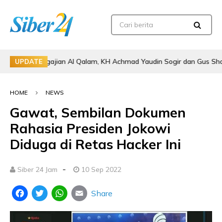
i Pengajian Al Qalam, KH Achmad Yaudin Sogir dan Gus Sholeh Beri Pe
UPDATE
HOME
NEWS
Gawat, Sembilan Dokumen
Rahasia Presiden Jokowi
Diduga di Retas Hacker Ini
-
Siber 24 Jam
10 Sep 2022
Share
Facebook
Twitter
WhatsApp
Email