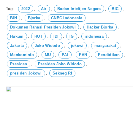
Tags:
2022
,
Air
,
Badan Intelijen Negara
,
BIC
,
BIN
,
Bjorka
,
CNBC Indonesia
,
Dokumen Rahasi Presiden Jokowi
,
Hacker Bjorka
,
Hukum
,
HUT
,
IDI
,
IG
,
indonesia
,
Jakarta
,
Joko Widodo
,
jokowi
,
masyarakat
,
Menkominfo
,
MU
,
PAI
,
PAN
,
Pendidikan
,
Presiden
,
Presiden Joko Widodo
,
presiden Jokowi
,
Sekneg RI