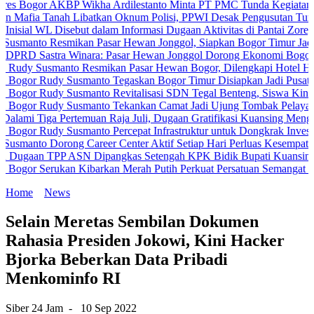
r AKBP Wikha Ardilestanto Minta PT PMC Tunda Kegiatan Demi Ceg
Tanah Libatkan Oknum Polisi, PPWI Desak Pengusutan Tuntas Kasus
L Disebut dalam Informasi Dugaan Aktivitas di Pantai Zore, Bea Cuk
 Resmikan Pasar Hewan Jonggol, Siapkan Bogor Timur Jadi Pusat P
stra Winara: Pasar Hewan Jonggol Dorong Ekonomi Bogor Timur
usmanto Resmikan Pasar Hewan Bogor, Dilengkapi Hotel Hewan dan F
Rudy Susmanto Tegaskan Bogor Timur Disiapkan Jadi Pusat Pertumb
Rudy Susmanto Revitalisasi SDN Tegal Benteng, Siswa Kini Belajar
Rudy Susmanto Tekankan Camat Jadi Ujung Tombak Pelayanan Masya
ga Pertemuan Raja Juli, Dugaan Gratifikasi Kuansing Menguat
udy Susmanto Percepat Infrastruktur untuk Dongkrak Investasi
Dorong Career Center Aktif Setiap Hari Perluas Kesempatan Kerja
 TPP ASN Dipangkas Setengah KPK Bidik Bupati Kuansing
Serukan Kibarkan Merah Putih Perkuat Persatuan Semangat Kemerde
Home
News
Selain Meretas Sembilan Dokumen
Rahasia Presiden Jokowi, Kini Hacker
Bjorka Beberkan Data Pribadi
Menkominfo RI
Siber 24 Jam
-
10 Sep 2022