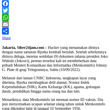
Facebook
Twitter
WhatsApp
Email
Share
Jakarta, Siber24jam.com –
Hacker yang menamakan dirinya
dengan nama samaran Bjorka kembali berulah. Setelah sebelumnya
dirinya diduga, meretas sembilan (9) dokumen rahasia presiden Joko
Widodo (Jokowi), peretas tersebut kali ini membeberkan data
pribadi Menteri Komunikasi dan Informatika (Menkominfo) Johnny
G. Plate di grup Telegramnya, Sabtu (10/09/2022).
Melansir dari laman CNBC Indonesia, tangkapan layar yang
diterima, Bjorka membagikan detil alamat, Nomor Indek
Kependudukan (NIK), Kartu Keluarga (KK), agama, golongan
darah, pendidikan hingga nama orang tua dan istri.
Menariknya, data Menkominfo ini memuat nomor ID vaksin. Dia
pun menyematkan ucapan selamat ulang tahun untuk Menkominfo
yang diketahui lahir di tanggal 10 September 1956.