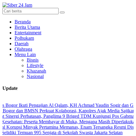
Beranda
Berita Utama
Entertainment
Polhukam
Daerah
Olahraga
Menu Lain
Bisnis
Lifestyle
Khazanah
Nasional
Update
 Ikuti Pengajian Al Qalam, KH Achmad Yaudin Sogir dan Gus Sholeh Be
dan BMSN Perkuat Kolaborasi, Kapolres Ajak Media Sajikan Informas
gi Perbatasan, Panglima 9 Briged TDM Kunjungi Pos Gabma Temajuk d
n: Peserta Membayar di Muka, Mengapa Masih Diperlakukan Berbeda
si Minyak Pertamina Memanas, Enam Tersangka Resmi Diseret ke Mej
i Temuan 995 Senjata di Sekolah Swasta Jakarta Selatan