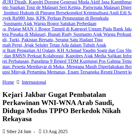
h, Kapolri Dorong Generasi Muda Aktif Jaga Kamtibmas Digital
Tour de Malasari Seri Ketiga, Pariwisata Malasari Digenjot
 Hukum di Pinrang Bersekongkol Kriminalisasi Andi Edi Sandy
0 Juta, KPK Perluas Pengusutan di Bengkulu
 Ajak Warga Bogor Satukan Perbedaan
 MAN 1 Bogor Tampil di Kategori Umum Piala Bank Jakarta
 di Malasari, Bupati Rudy Susmanto Ajak Warga Perkuat Persatuan
akistan Bersatu, Serang Satu Hadapi Tiga
, Jejak Seluler Tetap Ada dalam Tubuh Anak
engajian Al Qalam, KH Achmad Yaudin Sogir dan Gus Sholeh Beri Pesa
 Perkuat Kolaborasi, Kapolres Ajak Media Sajikan Informasi Akurat
tasan, Panglima 9 Briged TDM Kunjungi Pos Gabma Temajuk dan Saji
rta Membayar di Muka, Mengapa Masih Diperlakukan Berbeda?
k Pertamina Memanas, Enam Tersangka Resmi Diseret ke Meja Hijau
Home
Internasional
Kejari Jakbar Gugat Pembatalan
Perkawinan WNI-WNA Arab Saudi,
Diduga Modus TPPO Berkedok Nikah
Rekayasa
Siber 24 Jam
-
13 Aug 2025