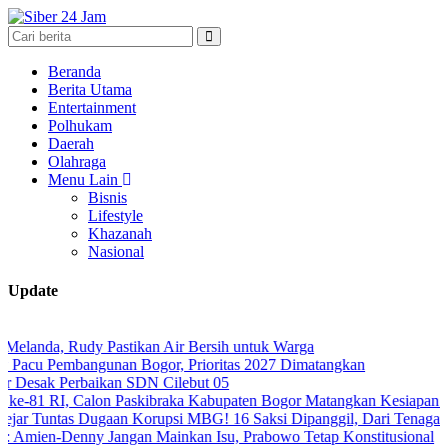
Beranda
Berita Utama
Entertainment
Polhukam
Daerah
Olahraga
Menu Lain
Bisnis
Lifestyle
Khazanah
Nasional
Update
udy Pastikan Air Bersih untuk Warga
bangunan Bogor, Prioritas 2027 Dimatangkan
rbaikan SDN Cilebut 05
 Calon Paskibraka Kabupaten Bogor Matangkan Kesiapan Bertugas
 Dugaan Korupsi MBG! 16 Saksi Dipanggil, Dari Tenaga Ahli hingga 
enny Jangan Mainkan Isu, Prabowo Tetap Konstitusional