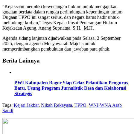
“Kejaksaan memiliki kewenangan hukum untuk mengajukan
gugatan perdata dalam rangka perlindungan kepentingan umum.
Dugaan TPPO ini sangat serius, dan negara harus hadir untuk
melindungi korban,” tegas Kepala Pusat Penerangan Hukum
Kejaksaan Agung, Anang Supriatna, S.H., M.H.
Agenda sidang lanjutan dijadwalkan pada Selasa, 2 September
2025, dengan agenda Musyawarah Majelis untuk
mempertimbangkan pembuktian dan jawaban para pihak.
Berita Lainnya
PWI Kabupaten Bogor Siap Gelar Pelantikan Pengurus
Baru, Usung Program Jurnalistik Desa dan Kolaborasi
Strategis
Tags:
Kejari Jakbar
,
Nikah Rekayasa
,
TPPO
,
WNI-WNA Arab
Saudi