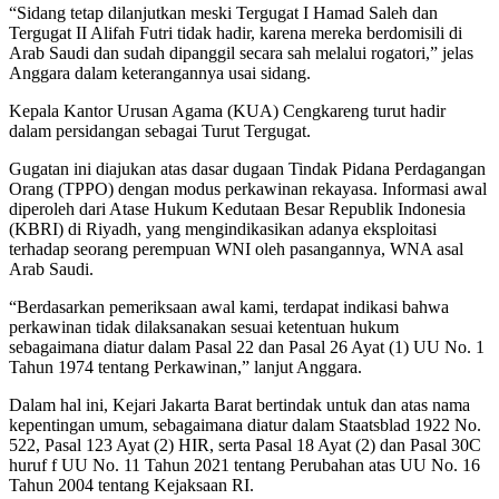
“Sidang tetap dilanjutkan meski Tergugat I Hamad Saleh dan
Tergugat II Alifah Futri tidak hadir, karena mereka berdomisili di
Arab Saudi dan sudah dipanggil secara sah melalui rogatori,” jelas
Anggara dalam keterangannya usai sidang.
Kepala Kantor Urusan Agama (KUA) Cengkareng turut hadir
dalam persidangan sebagai Turut Tergugat.
Gugatan ini diajukan atas dasar dugaan Tindak Pidana Perdagangan
Orang (TPPO) dengan modus perkawinan rekayasa. Informasi awal
diperoleh dari Atase Hukum Kedutaan Besar Republik Indonesia
(KBRI) di Riyadh, yang mengindikasikan adanya eksploitasi
terhadap seorang perempuan WNI oleh pasangannya, WNA asal
Arab Saudi.
“Berdasarkan pemeriksaan awal kami, terdapat indikasi bahwa
perkawinan tidak dilaksanakan sesuai ketentuan hukum
sebagaimana diatur dalam Pasal 22 dan Pasal 26 Ayat (1) UU No. 1
Tahun 1974 tentang Perkawinan,” lanjut Anggara.
Dalam hal ini, Kejari Jakarta Barat bertindak untuk dan atas nama
kepentingan umum, sebagaimana diatur dalam Staatsblad 1922 No.
522, Pasal 123 Ayat (2) HIR, serta Pasal 18 Ayat (2) dan Pasal 30C
huruf f UU No. 11 Tahun 2021 tentang Perubahan atas UU No. 16
Tahun 2004 tentang Kejaksaan RI.