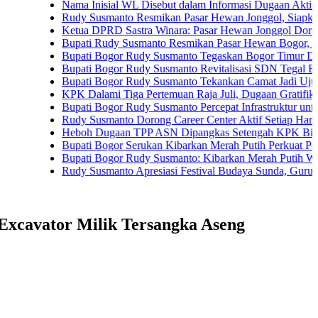
Nama Inisial WL Disebut dalam Informasi Dugaan Aktivitas di P
Rudy Susmanto Resmikan Pasar Hewan Jonggol, Siapkan Bogor 
Ketua DPRD Sastra Winara: Pasar Hewan Jonggol Dorong Ekon
Bupati Rudy Susmanto Resmikan Pasar Hewan Bogor, Dilengkapi
Bupati Bogor Rudy Susmanto Tegaskan Bogor Timur Disiapkan 
Bupati Bogor Rudy Susmanto Revitalisasi SDN Tegal Benteng, 
Bupati Bogor Rudy Susmanto Tekankan Camat Jadi Ujung Tomba
KPK Dalami Tiga Pertemuan Raja Juli, Dugaan Gratifikasi Kuan
Bupati Bogor Rudy Susmanto Percepat Infrastruktur untuk Dongkr
Rudy Susmanto Dorong Career Center Aktif Setiap Hari Perluas 
Heboh Dugaan TPP ASN Dipangkas Setengah KPK Bidik Bupati
Bupati Bogor Serukan Kibarkan Merah Putih Perkuat Persatuan
Bupati Bogor Rudy Susmanto: Kibarkan Merah Putih Wujud Cint
Rudy Susmanto Apresiasi Festival Budaya Sunda, Guru PAUD Ja
Excavator Milik Tersangka Aseng