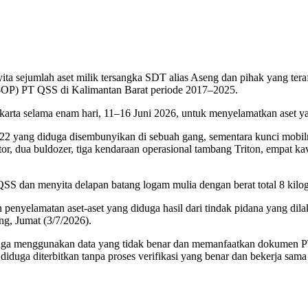
ejumlah aset milik tersangka SDT alias Aseng dan pihak yang terafi
P-OP) PT QSS di Kalimantan Barat periode 2017–2025.
rta selama enam hari, 11–16 Juni 2026, untuk menyelamatkan aset yan
yang diduga disembunyikan di sebuah gang, sementara kunci mobilnya 
, dua buldozer, tiga kendaraan operasional tambang Triton, empat kav
SS dan menyita delapan batang logam mulia dengan berat total 8 kilo
penyelamatan aset-aset yang diduga hasil dari tindak pidana yang dila
g, Jumat (3/7/2026).
a menggunakan data yang tidak benar dan memanfaatkan dokumen PT Q
duga diterbitkan tanpa proses verifikasi yang benar dan bekerja sam