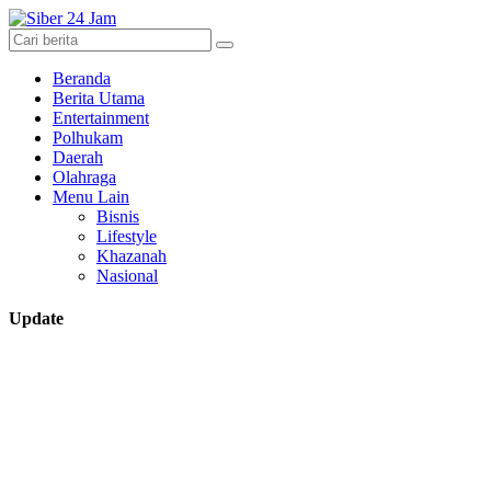
Beranda
Berita Utama
Entertainment
Polhukam
Daerah
Olahraga
Menu Lain
Bisnis
Lifestyle
Khazanah
Nasional
Update