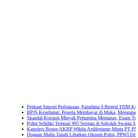
Perkuat Sinergi Perbatasan, Panglima 9 Briged TDM Kunjungi 
BPJS Kesehatan: Peserta Membayar di Muka, Mengapa Masih Di
Skandal Korupsi Minyak Pertamina Memanas, Enam Tersangka Re
Polisi Selidiki Temuan 995 Senjata di Sekolah Swasta Jakarta Sel
Kapolres Bogor AKBP Wikha Ardilestanto Minta PT PMC Tunda 
Dugaan Mafia Tanah Libatkan Oknum Polisi, PPWI Desak Pengu