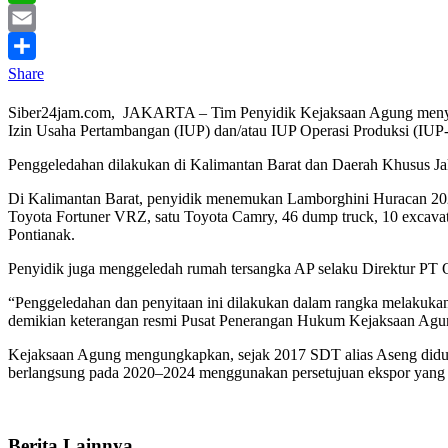
WhatsApp
Email
Share
Siber24jam.com, JAKARTA – Tim Penyidik Kejaksaan Agung menyita s
Izin Usaha Pertambangan (IUP) dan/atau IUP Operasi Produksi (IU
Penggeledahan dilakukan di Kalimantan Barat dan Daerah Khusus Jaka
Di Kalimantan Barat, penyidik menemukan Lamborghini Huracan 2022 
Toyota Fortuner VRZ, satu Toyota Camry, 46 dump truck, 10 excavator
Pontianak.
Penyidik juga menggeledah rumah tersangka AP selaku Direktur PT Q
“Penggeledahan dan penyitaan ini dilakukan dalam rangka melakukan 
demikian keterangan resmi Pusat Penerangan Hukum Kejaksaan Agun
Kejaksaan Agung mengungkapkan, sejak 2017 SDT alias Aseng didug
berlangsung pada 2020–2024 menggunakan persetujuan ekspor yang di
Berita Lainnya