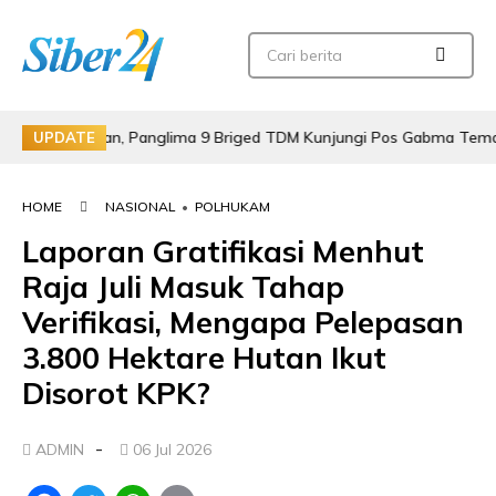
Perbatasan, Panglima 9 Briged TDM Kunjungi Pos Gabma Temajuk da
UPDATE
HOME
NASIONAL
•
POLHUKAM
Laporan Gratifikasi Menhut
Raja Juli Masuk Tahap
Verifikasi, Mengapa Pelepasan
3.800 Hektare Hutan Ikut
Disorot KPK?
-
ADMIN
06 Jul 2026