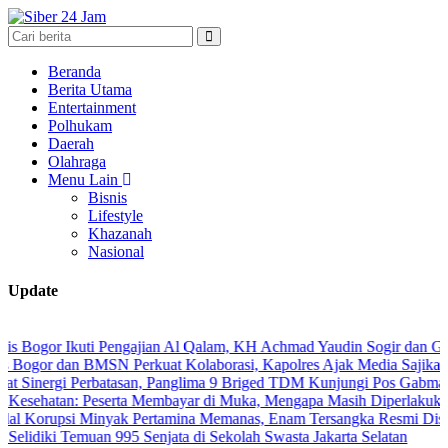
Beranda
Berita Utama
Entertainment
Polhukam
Daerah
Olahraga
Menu Lain
Bisnis
Lifestyle
Khazanah
Nasional
Update
Ikuti Pengajian Al Qalam, KH Achmad Yaudin Sogir dan Gus Sholeh Be
an BMSN Perkuat Kolaborasi, Kapolres Ajak Media Sajikan Informasi
i Perbatasan, Panglima 9 Briged TDM Kunjungi Pos Gabma Temajuk d
: Peserta Membayar di Muka, Mengapa Masih Diperlakukan Berbeda
i Minyak Pertamina Memanas, Enam Tersangka Resmi Diseret ke Meja
 Temuan 995 Senjata di Sekolah Swasta Jakarta Selatan