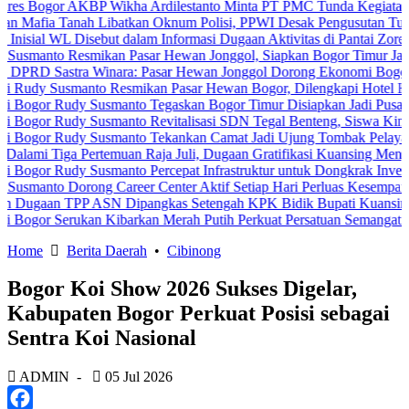
 AKBP Wikha Ardilestanto Minta PT PMC Tunda Kegiatan Demi Cega
anah Libatkan Oknum Polisi, PPWI Desak Pengusutan Tuntas Kasus 
 Disebut dalam Informasi Dugaan Aktivitas di Pantai Zore, Bea Cuka
Resmikan Pasar Hewan Jonggol, Siapkan Bogor Timur Jadi Pusat Pe
tra Winara: Pasar Hewan Jonggol Dorong Ekonomi Bogor Timur
smanto Resmikan Pasar Hewan Bogor, Dilengkapi Hotel Hewan dan Fa
udy Susmanto Tegaskan Bogor Timur Disiapkan Jadi Pusat Pertumbu
udy Susmanto Revitalisasi SDN Tegal Benteng, Siswa Kini Belajar 
udy Susmanto Tekankan Camat Jadi Ujung Tombak Pelayanan Masyar
a Pertemuan Raja Juli, Dugaan Gratifikasi Kuansing Menguat
dy Susmanto Percepat Infrastruktur untuk Dongkrak Investasi
Dorong Career Center Aktif Setiap Hari Perluas Kesempatan Kerja
TPP ASN Dipangkas Setengah KPK Bidik Bupati Kuansing
erukan Kibarkan Merah Putih Perkuat Persatuan Semangat Kemerdek
Home
Berita Daerah
•
Cibinong
Bogor Koi Show 2026 Sukses Digelar,
Kabupaten Bogor Perkuat Posisi sebagai
Sentra Koi Nasional
ADMIN
-
05 Jul 2026