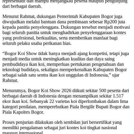
representatif dan mampu menjangkau peserta maupun pengunjung
dari berbagai daerah.
Menurut Rahmat, dukungan Pemerintah Kabupaten Bogor juga
diwujudkan melalui bantuan dana pembinaan sebesar Rp200 juta
kepada panitia penyelenggara. Dukungan tersebut menjadi motivasi
bagi seluruh panitia untuk menghadirkan penyelenggaraan kontes
yang profesional, berkualitas, serta memberikan manfaat bagi
seluruh pelaku usaha perikanan hias.
“Bogor Koi Show tidak hanya menjadi ajang kompetisi, tetapi juga
menjadi media untuk meningkatkan kualitas dan daya saing
pembudidaya ikan koi, memperluas pertukaran pengetahuan dan
teknologi budidaya, sekaligus memperkenalkan Kabupaten Bogor
sebagai salah satu sentra ikan koi unggulan di Indonesia,” ujar
Rahmat.
Menurutnya, Bogor Koi Show 2026 diikuti sekitar 500 peserta dari
berbagai daerah di Indonesia dengan menampilkan sekitar 1.517
ekor ikan koi. Sebanyak 22 varietas koi diperlombakan dalam lima
kategori penilaian, memperebutkan Piala Bergilir Bupati Bogor dan
Piala Kapolres Bogor.
Proses penjurian dilakukan oleh sembilan juri bersertifikat yang
memiliki pengalaman sebagai juri kontes koi tingkat nasional
maupun internasional.