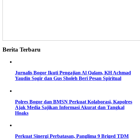
Berita Terbaru
Jurnalis Bogor Ikuti Pengajian Al Qalam, KH Achmad
Yaudin Sogir dan Gus Sholeh Beri Pesan Spiritual
Polres Bogor dan BMSN Perkuat Kolaborasi, Kapolres
Ajak Media Sajikan Informasi Akurat dan Tangkal
Hoaks
Perkuat Sinergi Perbatasan, Panglima 9 Briged TDM