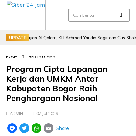
i Pengajian Al Qalam, KH Achmad Yaudin Sogir dan Gus Sholeh Beri Pe
UPDATE
HOME
BERITA UTAMA
Program Cipta Lapangan
Kerja dan UMKM Antar
Kabupaten Bogor Raih
Penghargaan Nasional
-
ADMIN
07 Jul 2026
Share
Facebook
Twitter
WhatsApp
Email