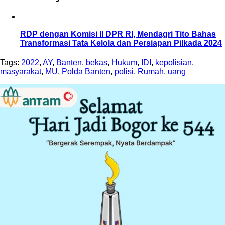
RDP dengan Komisi II DPR RI, Mendagri Tito Bahas
Transformasi Tata Kelola dan Persiapan Pilkada 2024
Tags:
2022
,
AY
,
Banten
,
bekas
,
Hukum
,
IDI
,
kepolisian
,
masyarakat
,
MU
,
Polda Banten
,
polisi
,
Rumah
,
uang