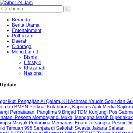
Beranda
Berita Utama
Entertainment
Polhukam
Daerah
Olahraga
Menu Lain
Bisnis
Lifestyle
Khazanah
Nasional
Update
i Pengajian Al Qalam, KH Achmad Yaudin Sogir dan Gus Sholeh B
SN Perkuat Kolaborasi, Kapolres Ajak Media Sajikan Informas
batasan, Panglima 9 Briged TDM Kunjungi Pos Gabma Temajuk
serta Membayar di Muka, Mengapa Masih Diperlakukan Berbe
nyak Pertamina Memanas, Enam Tersangka Resmi Diseret ke Me
an 995 Senjata di Sekolah Swasta Jakarta Selatan