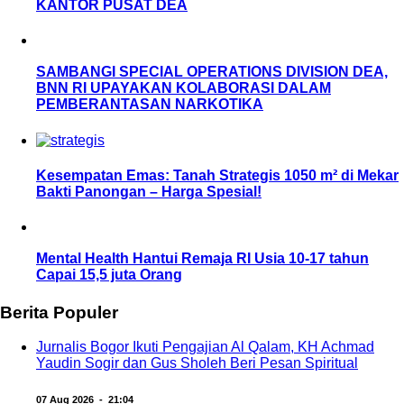
KANTOR PUSAT DEA
SAMBANGI SPECIAL OPERATIONS DIVISION DEA,
BNN RI UPAYAKAN KOLABORASI DALAM
PEMBERANTASAN NARKOTIKA
Kesempatan Emas: Tanah Strategis 1050 m² di Mekar
Bakti Panongan – Harga Spesial!
Mental Health Hantui Remaja RI Usia 10-17 tahun
Capai 15,5 juta Orang
Berita Populer
Jurnalis Bogor Ikuti Pengajian Al Qalam, KH Achmad
Yaudin Sogir dan Gus Sholeh Beri Pesan Spiritual
07 Aug 2026 - 21:04