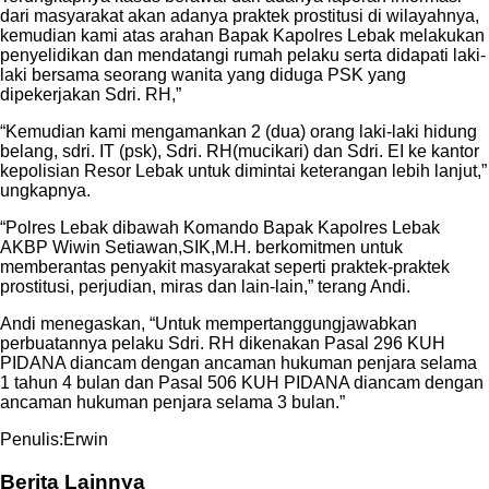
dari masyarakat akan adanya praktek prostitusi di wilayahnya,
kemudian kami atas arahan Bapak Kapolres Lebak melakukan
penyelidikan dan mendatangi rumah pelaku serta didapati laki-
laki bersama seorang wanita yang diduga PSK yang
dipekerjakan Sdri. RH,”
“Kemudian kami mengamankan 2 (dua) orang laki-laki hidung
belang, sdri. IT (psk), Sdri. RH(mucikari) dan Sdri. EI ke kantor
kepolisian Resor Lebak untuk dimintai keterangan lebih lanjut,”
ungkapnya.
“Polres Lebak dibawah Komando Bapak Kapolres Lebak
AKBP Wiwin Setiawan,SIK,M.H. berkomitmen untuk
memberantas penyakit masyarakat seperti praktek-praktek
prostitusi, perjudian, miras dan lain-lain,” terang Andi.
Andi menegaskan, “Untuk mempertanggungjawabkan
perbuatannya pelaku Sdri. RH dikenakan Pasal 296 KUH
PIDANA diancam dengan ancaman hukuman penjara selama
1 tahun 4 bulan dan Pasal 506 KUH PIDANA diancam dengan
ancaman hukuman penjara selama 3 bulan.”
Penulis:Erwin
Berita Lainnya