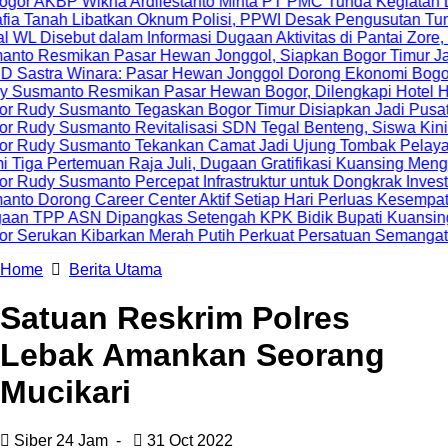
P Wikha Ardilestanto Minta PT PMC Tunda Kegiatan Demi Ceg
 Libatkan Oknum Polisi, PPWI Desak Pengusutan Tuntas Kasu
ebut dalam Informasi Dugaan Aktivitas di Pantai Zore, Bea Cuk
ikan Pasar Hewan Jonggol, Siapkan Bogor Timur Jadi Pusat
Winara: Pasar Hewan Jonggol Dorong Ekonomi Bogor Timur
to Resmikan Pasar Hewan Bogor, Dilengkapi Hotel Hewan dan 
Susmanto Tegaskan Bogor Timur Disiapkan Jadi Pusat Pertum
usmanto Revitalisasi SDN Tegal Benteng, Siswa Kini Belaja
Susmanto Tekankan Camat Jadi Ujung Tombak Pelayanan Masy
temuan Raja Juli, Dugaan Gratifikasi Kuansing Menguat
smanto Percepat Infrastruktur untuk Dongkrak Investasi
g Career Center Aktif Setiap Hari Perluas Kesempatan Kerja
SN Dipangkas Setengah KPK Bidik Bupati Kuansing
an Kibarkan Merah Putih Perkuat Persatuan Semangat Kemer
Home
Berita Utama
Satuan Reskrim Polres
Lebak Amankan Seorang
Mucikari
Siber 24 Jam
-
31 Oct 2022