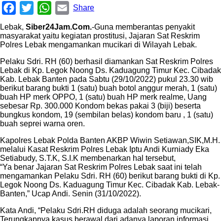
Facebook
Twitter
WhatsApp
Email
Share
Lebak,
Siber24Jam.Com.
-Guna memberantas penyakit
masyarakat yaitu kegiatan prostitusi, Jajaran Sat Reskrim
Polres Lebak mengamankan mucikari di Wilayah Lebak.
Pelaku Sdri. RH (60) berhasil diamankan Sat Reskrim Polres
Lebak di Kp. Legok Noong Ds. Kaduagung Timur Kec. Cibadak
Kab. Lebak Banten pada Sabtu (29/10/2022) pukul 23.30 wib
berikut barang bukti 1 (satu) buah botol anggur merah, 1 (satu)
buah HP merk OPPO, 1 (satu) buah HP merk realme, Uang
sebesar Rp. 300.000 Kondom bekas pakai 3 (biji) beserta
bungkus kondom, 19 (sembilan belas) kondom baru , 1 (satu)
buah seprei warna oren.
Kapolres Lebak Polda Banten AKBP Wiwin Setiawan,SIK,M.H.
melalui Kasat Reskrim Polres Lebak Iptu Andi Kurniady Eka
Setiabudy, S.T.K, S.I.K membenarkan hal tersebut,
“Ya benar Jajaran Sat Reskrim Polres Lebak saat ini telah
mengamankan Pelaku Sdri. RH (60) berikut barang bukti di Kp.
Legok Noong Ds. Kaduagung Timur Kec. Cibadak Kab. Lebak-
Banten,” Ucap Andi. Senin (31/10/2022).
Kata Andi, “Pelaku Sdri.RH diduga adalah seorang mucikari,
Terungkapnya kasus berawal dari adanya laporan informasi