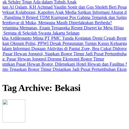
ler Tetap Ada dalam Tubuh Anak
Qalam, KH Achmad Yaudin Sogir dan Gus Sholeh Beri Pesan Spiritual
aborasi, Kapolres Ajak Media Sajikan Informasi Akurat dan Tangkal
ima 9 Briged TDM Kunjungi Pos Gabma Temajuk dan Sajingan
 di Muka, Mengapa Masih Diperlakukan Berbeda?
 Memanas, Enam Tersangka Resmi Diseret ke Meja Hijau
di Sekolah Swasta Jakarta Selatan
stanto Minta PT PMC Tunda Kegiatan Demi Cegah Bentrokan di Tam
m Polisi, PPWI Desak Pengusutan Tuntas Kasus Keluarga Ambar Wit
ormasi Dugaan Aktivitas di Pantai Zore, Bea Cukai Didorong Lakukan
an Jonggol, Siapkan Bogor Timur Jadi Pusat Pertumbuhan Ekonomi 
 Hewan Jonggol Dorong Ekonomi Bogor Timur
sar Hewan Bogor, Dilengkapi Hotel Hewan dan Fasilitas Modern
kan Bogor Timur Disiapkan Jadi Pusat Pertumbuhan Ekonomi Baru
Tag Archive: Bekasi