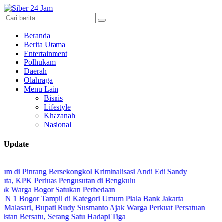
Beranda
Berita Utama
Entertainment
Polhukam
Daerah
Olahraga
Menu Lain
Bisnis
Lifestyle
Khazanah
Nasional
Update
rang Bersekongkol Kriminalisasi Andi Edi Sandy
Perluas Pengusutan di Bengkulu
Bogor Satukan Perbedaan
r Tampil di Kategori Umum Piala Bank Jakarta
, Bupati Rudy Susmanto Ajak Warga Perkuat Persatuan
atu, Serang Satu Hadapi Tiga