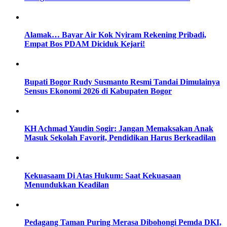
Alamak… Bayar Air Kok Nyiram Rekening Pribadi,
Empat Bos PDAM Diciduk Kejari!
Bupati Bogor Rudy Susmanto Resmi Tandai Dimulainya
Sensus Ekonomi 2026 di Kabupaten Bogor
KH Achmad Yaudin Sogir: Jangan Memaksakan Anak
Masuk Sekolah Favorit, Pendidikan Harus Berkeadilan
Kekuasaam Di Atas Hukum: Saat Kekuasaan
Menundukkan Keadilan
Pedagang Taman Puring Merasa Dibohongi Pemda DKI,