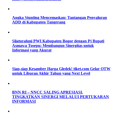
Angka Stunting Mencemaskan: Tantangan Penyaluran
ADD di Kabupaten Tangerang
Silaturahmi PWI Kabupaten Bogor dengan Pj Bupati
Asmawa Tosepu: Membangun Sinergitas untuk
Informasi yang Akurat
Siap-siap Kesamber Harga Gledek! tiket.com Gelar OTW
untuk Liburan Akhir Tahun yang Next Level
BNN RI – NNCC SALING APRESIASI,
TINGKATKAN SINERGI MELALUI PERTUKARAN
INFORMASI