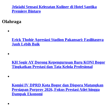
Jelajahi Sensasi Kelezatan Kuliner di Hotel Santika
Premiere Bintaro
Olahraga
Erick Thohir Apresiasi Stadion Pakansari: Fasilitasnya
Jauh Lebih Baik
KH Sogir AY Dorong Kepengurusan Baru KONI Bogor
Tingkatkan Prestasi dan Tata Kelola Profesional
Komisi IV DPRD Kota Bogor dan Dispora Matangkan
Persiapan Porprov 2026, Fokus Prestasi Atlet hingga
Dampak Ekonomi