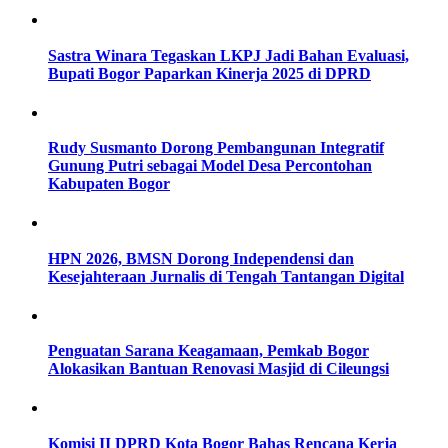
Sastra Winara Tegaskan LKPJ Jadi Bahan Evaluasi,
Bupati Bogor Paparkan Kinerja 2025 di DPRD
Rudy Susmanto Dorong Pembangunan Integratif
Gunung Putri sebagai Model Desa Percontohan
Kabupaten Bogor
HPN 2026, BMSN Dorong Independensi dan
Kesejahteraan Jurnalis di Tengah Tantangan Digital
Penguatan Sarana Keagamaan, Pemkab Bogor
Alokasikan Bantuan Renovasi Masjid di Cileungsi
Komisi II DPRD Kota Bogor Bahas Rencana Kerja